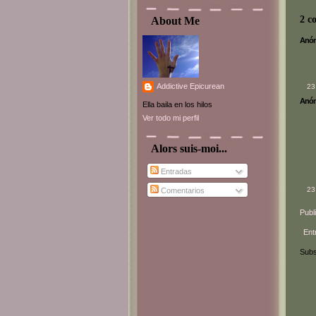
2 c
About Me
Anóni
Addictive Epicurean
23
Anóni
Ella baila en los hilos
Ver todo mi perfil
Alors suis-moi...
Entradas
23
Comentarios
Publ
Ent
Subs