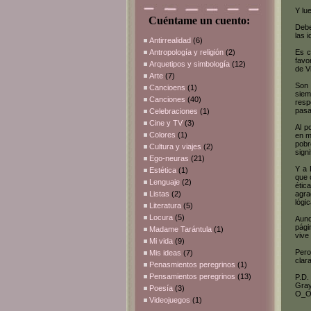
Y lu
Cuéntame un cuento:
Debe
las 
Antirrealidad
(6)
Antropología y religión
(2)
Es c
favo
Arquetipos y simbología
(12)
de V
Arte
(7)
Son 
Cancioens
(1)
siem
Canciones
(40)
resp
pasa
Celebraciones
(1)
Cine y TV
(3)
Al p
Colores
(1)
en m
pobr
Cultura y viajes
(2)
signi
Ego-neuras
(21)
Y a 
Estética
(1)
que 
Lenguaje
(2)
étic
Listas
(2)
agra
lógi
Literatura
(5)
Locura
(5)
Aunq
pági
Madame Tarántula
(1)
vive
Mi vida
(9)
Pero
Mis ideas
(7)
clar
Penasmientos peregrinos
(1)
Pensamientos peregrinos
(13)
P.D.
Gray
Poesía
(3)
O_
Videojuegos
(1)