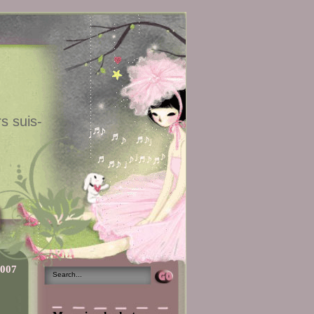
s suis-
2007