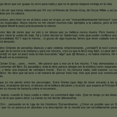
ego dicen que ser guapo no sirve para nada y que no te aporta ninguna ventaja en la vida.
 de ser que estoy releyendo por XX vez el Retrato de Dorian Gray, de Oscar Wilde y así pu
ideas por mi cabeza.
urioso, pero éste no es el único caso en el que un ser "extraordinarimanete hermoso" con
res especiales. Ahora mismo no me vienen muchos más ejemplos a la cabeza, pero al Or
irginia Woolf le pasó prácticamente lo mismo.
ese tipo de seres que se ven y se desea que su belleza nunca muera. Pero bueno, 
pre viene la vuelta de hoja. Tal y como decían en Spiderman, todo gran poder conlleva una
onsabilidad XD Y aquí lo mismo... si gozas de algo especial, tienes que tener cuidado con l
rá después.
obre Orlando de pestañas blancas y ojos violetas (impresionante, ¿verdad?) le tocó conver
ujer de la noche a la mañana y para ser sincera, creo yo que lo llevó muy bien. Lo peor del / 
ecit@ es que se pasó toda la vida buscando "algo" que l@ llenara y no había manera. No 
ficado en la existencia.
Dorian Gray... pues... mmm... Me parece que a ese se le fue mucho. Y hay demasiadas 
comentar del libro. Es paradójico, toda la obra parece abogar por la estética como separada 
a, y tiene una especie de ramalazo moral... Eso sí, no censura nada, sólo expone. Lo cu
dece. No dice que tal acto o tal manera de pensar está mal, sino que pone sus consecue
cas.
ue yo me pierdo entre los personajes. Entre Dorian (que deja de tener encanto a las 
nas), el pedante del lord, el obseso de la belleza del pintor y la actriz que espera al Príncipe 
 en su mundo de fantasía sobre el escenario...
 bueno, cuando lo haya vuelto a releer ya comentaré algo más. Que no tengo yo las idea
as de lo que quiero decir. La mente se me derrite últimamente.
 Errr... pensando en la Liga de los Hombres Extraordinarios. ¿Cómo es posible que un D
 que no se parezca en absoluto a la descripción de la novela sea tan increiblemente pare
O