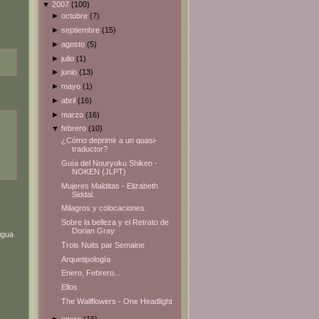
▼
2007
(100)
►
octubre
(7)
►
septiembre
(15)
►
agosto
(5)
►
julio
(1)
►
junio
(13)
►
mayo
(1)
►
abril
(16)
►
marzo
(16)
▼
febrero
(10)
¿Cómo deprimir a un quasi-
traductor?
Guía del Nouryoku Shiken -
NOKEN (JLPT)
Mujeres Malditas - Elizabeth
Siddal.
Milagros y colocaciones.
Sobre la belleza y el Retrato de
Dorian Gray
igua
Trois Nuits par Semaine
Arquetipología
Enero, Febrero...
Ellos
The Wallflowers - One Headlight