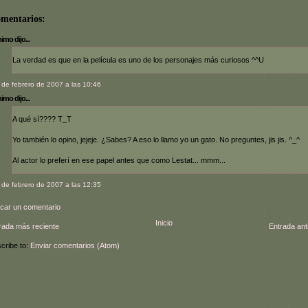
omentarios:
mo dijo...
La verdad es que en la película es uno de los personajes más curiosos ^^U
 de febrero de 2007 a las 10:46
mo dijo...
A qué sí???? T_T
Yo también lo opino, jejeje. ¿Sabes? A eso lo llamo yo un gato. No preguntes, jis jis. ^_^
Al actor lo preferí en ese papel antes que como Lestat... mmm...
 de febrero de 2007 a las 12:35
icar un comentario
Inicio
rada más reciente
Entrada ant
cribe to:
Enviar comentarios (Atom)