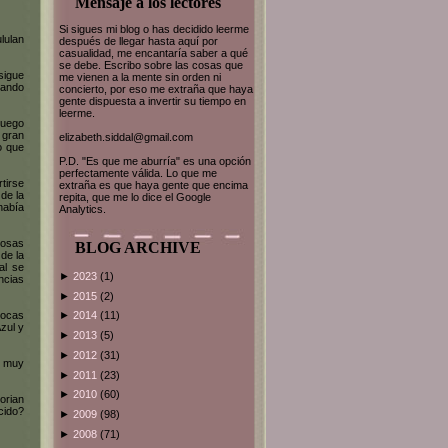
Mensaje a los lectores
Si sigues mi blog o has decidido leerme
lulan
después de llegar hasta aquí por
casualidad, me encantaría saber a qué
se debe. Escribo sobre las cosas que
sigue
me vienen a la mente sin orden ni
lando
concierto, por eso me extraña que haya
gente dispuesta a invertir su tiempo en
leerme.
luego
 gran
elizabeth.siddal@gmail.com
o que
P.D. "Es que me aburría" es una opción
perfectamente válida. Lo que me
tirse
extraña es que haya gente que encima
de la
repita, que me lo dice el Google
había
Analytics.
cosas
BLOG ARCHIVE
de la
al se
►
2023
(1)
ncias
►
2015
(2)
pocas
►
2014
(11)
Azul y
►
2013
(5)
►
2012
(31)
s muy
►
2011
(23)
►
2010
(60)
orian
cido?
►
2009
(98)
►
2008
(71)