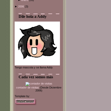
►
enero
(16)
►
2006
(3)
Dile hola a Addy
Tengo mascota y se llama Addy
Cada vez somos más
contador de visitas
(Desde Diciembre
2006)
Template by: