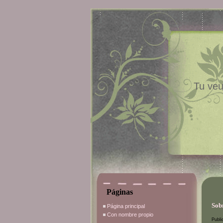
Tu veu
Páginas
Sobr
Página principal
Con nombre propio
Publi