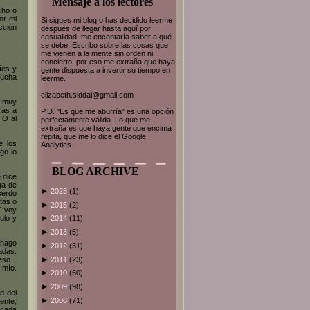
Mensaje a los lectores
cho o
or mi
Si sigues mi blog o has decidido leerme
cción
después de llegar hasta aquí por
casualidad, me encantaría saber a qué
se debe. Escribo sobre las cosas que
me vienen a la mente sin orden ni
concierto, por eso me extraña que haya
íes y
gente dispuesta a invertir su tiempo en
mucha
leerme.
elizabeth.siddal@gmail.com
e muy
ras a
P.D. "Es que me aburría" es una opción
 O al
perfectamente válida. Lo que me
extraña es que haya gente que encima
repita, que me lo dice el Google
e los
Analytics.
go lo
BLOG ARCHIVE
 dice
ga de
►
2023
(1)
cerdo
tas o
►
2015
(2)
Y voy
ulo y
►
2014
(11)
►
2013
(5)
 hago
►
2012
(31)
adas.
►
2011
(23)
so...
 mío.
►
2010
(60)
►
2009
(98)
d del
►
2008
(71)
ente,
 cada