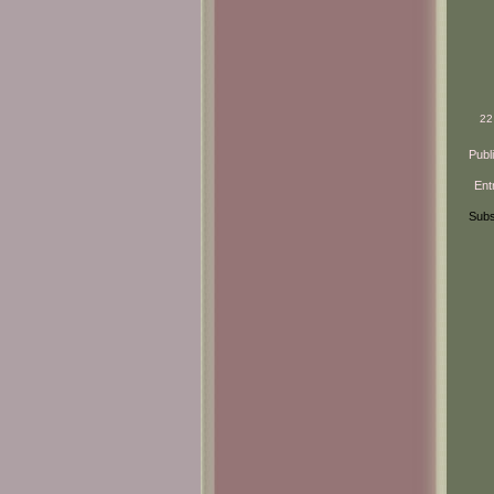
22
Publ
Ent
Subs