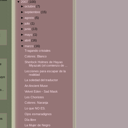
▼
2007
(100)
►
octubre
(7)
►
septiembre
(15)
►
agosto
(5)
►
julio
(1)
►
junio
(13)
►
mayo
(1)
E
►
abril
(16)
▼
marzo
(16)
Tragando cristales
Colores: Blanco
Sherlock Holmes de Hayao
e
Miyazaki (el comienzo de ...
Lecciones para escapar de la
realidad
tuyo
La soledad del traductor
An Ancient Muse
...
Velvet Eden - Sad Mask
Les Choristes
Colores: Naranja
Lo que NO ES.
Ojos esmaradignos
os
Día libre
La Mujer de Negro