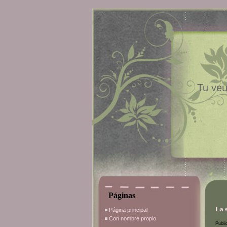
Tu veu
Páginas
La 
Página principal
Con nombre propio
Publi