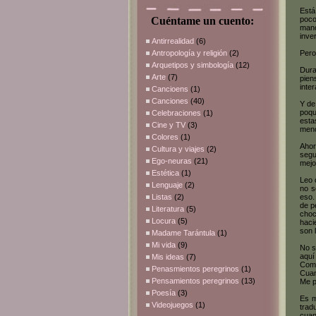
Está
Cuéntame un cuento:
poco
mano
inve
Antirrealidad
(6)
Antropología y religión
(2)
Pero
Arquetipos y simbología
(12)
Dura
Arte
(7)
pien
inte
Cancioens
(1)
Canciones
(40)
Y de
poqu
Celebraciones
(1)
esta
Cine y TV
(3)
meno
Colores
(1)
Ahor
Cultura y viajes
(2)
segu
Ego-neuras
(21)
mejo
Estética
(1)
Leo 
Lenguaje
(2)
no s
Listas
(2)
eso.
de p
Literatura
(5)
choc
Locura
(5)
haci
son 
Madame Tarántula
(1)
Mi vida
(9)
No s
aquí
Mis ideas
(7)
Como
Penasmientos peregrinos
(1)
Cuan
Pensamientos peregrinos
(13)
Me p
Poesía
(3)
Es m
Videojuegos
(1)
trad
cuan