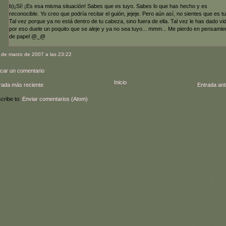
b)¡Sí! ¡Es esa misma situación! Sabes que es tuyo. Sabes lo que has hecho y es
reconocible. Yo creo que podría recitar el guión, jejeje. Pero aún así, no sientes que es tu
Tal vez porque ya no está dentro de tu cabeza, sino fuera de ella. Tal vez le has dado vi
por eso duele un poquito que se aleje y ya no sea tuyo... mmm... Me pierdo en pensamie
de papel @_@
 de marzo de 2007 a las 23:22
icar un comentario
Inicio
rada más reciente
Entrada ant
cribe to:
Enviar comentarios (Atom)