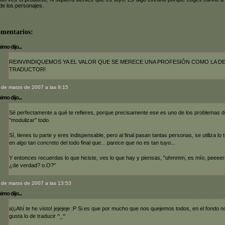
de los personajes.
omentarios:
mo dijo...
REINVINDIQUEMOS YA EL VALOR QUE SE MERECE UNA PROFESIÓN COMO LA D
TRADUCTOR!
 de marzo de 2007 a las 9:15
mo dijo...
Sé perfectamente a qué te refieres, porque precisamente ese es uno de los problemas d
"modulizar" todo.
Sí, tienes tu parte y eres indispensable, pero al final pasan tantas personas, se utiliza lo 
en algo tan concreto del todo final que... parece que no es tan tuyo...
Y entonces recuerdas lo que hiciste, ves lo que hay y piensas, "uhmmm, es mío, peeeero
¿de verdad? o.O?"
 de marzo de 2007 a las 13:53
mo dijo...
a)¡Ahí te he visto! jejejeje :P Si es que por mucho que nos quejemos todos, en el fondo n
gusta lo de traducir ^_^