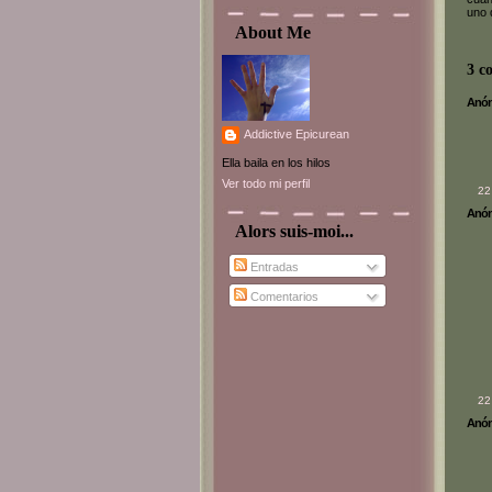
uno 
About Me
3 c
Anóni
Addictive Epicurean
Ella baila en los hilos
Ver todo mi perfil
22
Anóni
Alors suis-moi...
Entradas
Comentarios
22
Anóni