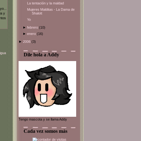
La tentación y la maldad
yo...
Mujeres Malditas - La Dama de
Shalott
da y
ntos
Yo
►
febrero
(10)
►
enero
(16)
►
2006
(3)
igua
Dile hola a Addy
Tengo mascota y se llama Addy
Cada vez somos más