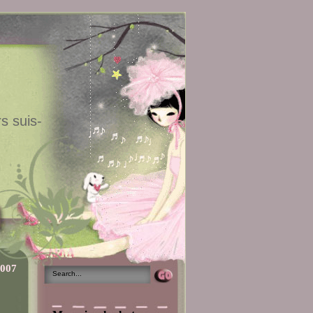
s suis-
2007