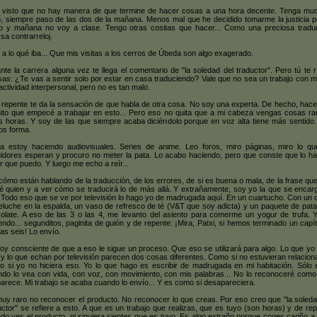
 visto que no hay manera de que termine de hacer cosas a una hora decente. Tenga mu
, siempre paso de las dos de la mañana. Menos mal que he decidido tomarme la justicia p
 y mañana no voy a clase. Tengo otras cositas que hacer... Como una preciosa tradu
rsa contrarreloj.
 a lo qué iba... Que mis visitas a los cerros de Úbeda son algo exagerado.
nte la carrera alguna vez te llega el comentario de "la soledad del traductor". Pero tú te r
sas: ¿Te vas a sentir solo por estar en casa traduciendo? Vale que no sea un trabajo con 
ractividad interpersonal, pero no es tan malo.
 repente te da la sensación de que habla de otra cosa. No soy una experta. De hecho, hac
ito que empecé a trabajar en esto... Pero eso no quita que a mi cabeza vengas cosas ra
s horas. Y soy de las que siempre acaba diciéndolo porque en voz alta tiene más sentido.
s forma.
a estoy haciendo audiovisuales. Series de anime. Leo foros, miro páginas, miro lo qu
idores esperan y procuro no meter la pata. Lo acabo haciendo, pero que conste que lo ha
r que puedo. Y luego me echo a reír...
cómo están hablando de la traducción, de los errores, de si es buena o mala, de la frase que
é quien y a ver cómo se traducirá lo de más allá. Y extrañamente, soy yo la que se encar
 Todo eso que se ve por televisión lo hago yo de madrugada aquí. En un cuartucho. Con un 
eluche en la espalda, un vaso de refresco de té (V&T que soy adicta) y un paquete de pata
olate. A eso de las 3 o las 4, me levanto del asiento para comerme un yogur de trufa. 
endo... segunditos, paginita de guión y de repente: ¡Mira, Patxi, si hemos terminado un capít
las seis! Lo envío.
oy consciente de que a eso le sigue un proceso. Que eso se utilizará para algo. Lo que yo
 y lo que echan por televisión parecen dos cosas diferentes. Como si no estuvieran relacion
 si yo no hiciera eso. Yo lo que hago es escribir de madrugada en mi habitación. Sólo e
do lo vea con vida, con voz, con movimiento, con mis palabras... No lo reconoceré como
arece. Mi trabajo se acaba cuando lo envío... Y es como si desapareciera.
uy raro no reconocer el producto. No reconocer lo que creas. Por eso creo que "la soleda
uctor" se refiere a esto. A que es un trabajo que realizas, que es tuyo (son horas) y de rep
do ves el producto, ni siquiera sientes que es tuyo. Es algo extraño porque coges cariño a