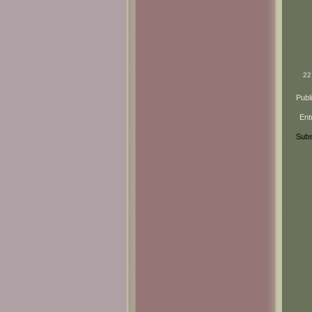
22
Publ
Ent
Subs