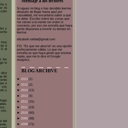
Mensaje a los lectores
cho o
or mi
Si sigues mi blog o has decidido leerme
cción
después de llegar hasta aquí por
casualidad, me encantaría saber a qué
se debe. Escribo sobre las cosas que
me vienen a la mente sin orden ni
concierto, por eso me extraña que haya
íes y
gente dispuesta a invertir su tiempo en
mucha
leerme.
elizabeth.siddal@gmail.com
e muy
ras a
P.D. "Es que me aburría" es una opción
 O al
perfectamente válida. Lo que me
extraña es que haya gente que encima
repita, que me lo dice el Google
e los
Analytics.
go lo
BLOG ARCHIVE
 dice
ga de
►
2023
(1)
cerdo
tas o
►
2015
(2)
Y voy
ulo y
►
2014
(11)
►
2013
(5)
 hago
►
2012
(31)
adas.
►
2011
(23)
so...
 mío.
►
2010
(60)
►
2009
(98)
d del
►
2008
(71)
ente,
 cada