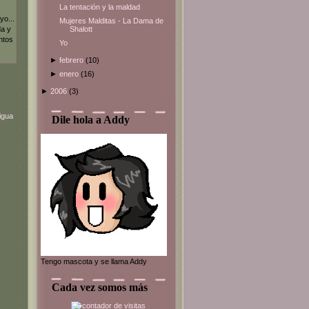
La tentación y la maldad
yo...
Mujeres Malditas - La Dama de
Shalott
da y
ntos
Yo
►
febrero
(10)
►
enero
(16)
►
2006
(3)
igua
Dile hola a Addy
Tengo mascota y se llama Addy
Cada vez somos más