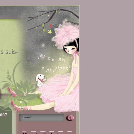
s suis-
2007