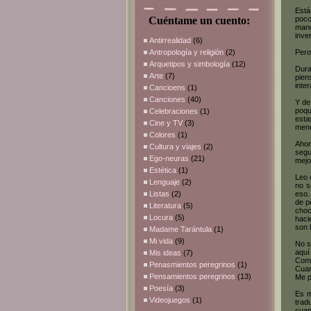
Está
Cuéntame un cuento:
poco
mano
inve
Antirrealidad
(6)
Antropología y religión
(2)
Pero
Arquetipos y simbología
(12)
Dura
Arte
(7)
pien
inte
Cancioens
(1)
Canciones
(40)
Y de
poqu
Celebraciones
(1)
esta
Cine y TV
(3)
meno
Colores
(1)
Ahor
Cultura y viajes
(2)
segu
Ego-neuras
(21)
mejo
Estética
(1)
Leo 
Lenguaje
(2)
no s
Listas
(2)
eso.
de p
Literatura
(5)
choc
Locura
(5)
haci
son 
Madame Tarántula
(1)
Mi vida
(9)
No s
aquí
Mis ideas
(7)
Como
Penasmientos peregrinos
(1)
Cuan
Pensamientos peregrinos
(13)
Me p
Poesía
(3)
Es m
Videojuegos
(1)
trad
cuan