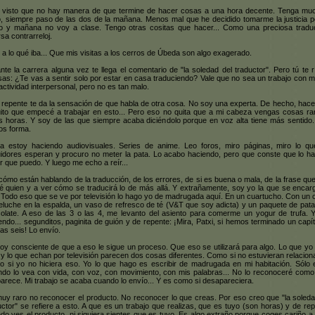
 visto que no hay manera de que termine de hacer cosas a una hora decente. Tenga mu
, siempre paso de las dos de la mañana. Menos mal que he decidido tomarme la justicia p
 y mañana no voy a clase. Tengo otras cositas que hacer... Como una preciosa tradu
rsa contrarreloj.
 a lo qué iba... Que mis visitas a los cerros de Úbeda son algo exagerado.
nte la carrera alguna vez te llega el comentario de "la soledad del traductor". Pero tú te r
sas: ¿Te vas a sentir solo por estar en casa traduciendo? Vale que no sea un trabajo con 
ractividad interpersonal, pero no es tan malo.
 repente te da la sensación de que habla de otra cosa. No soy una experta. De hecho, hac
ito que empecé a trabajar en esto... Pero eso no quita que a mi cabeza vengas cosas ra
s horas. Y soy de las que siempre acaba diciéndolo porque en voz alta tiene más sentido.
s forma.
a estoy haciendo audiovisuales. Series de anime. Leo foros, miro páginas, miro lo qu
idores esperan y procuro no meter la pata. Lo acabo haciendo, pero que conste que lo ha
r que puedo. Y luego me echo a reír...
cómo están hablando de la traducción, de los errores, de si es buena o mala, de la frase que
é quien y a ver cómo se traducirá lo de más allá. Y extrañamente, soy yo la que se encar
 Todo eso que se ve por televisión lo hago yo de madrugada aquí. En un cuartucho. Con un 
eluche en la espalda, un vaso de refresco de té (V&T que soy adicta) y un paquete de pata
olate. A eso de las 3 o las 4, me levanto del asiento para comerme un yogur de trufa. 
endo... segunditos, paginita de guión y de repente: ¡Mira, Patxi, si hemos terminado un capít
las seis! Lo envío.
oy consciente de que a eso le sigue un proceso. Que eso se utilizará para algo. Lo que yo
 y lo que echan por televisión parecen dos cosas diferentes. Como si no estuvieran relacion
 si yo no hiciera eso. Yo lo que hago es escribir de madrugada en mi habitación. Sólo e
do lo vea con vida, con voz, con movimiento, con mis palabras... No lo reconoceré como
arece. Mi trabajo se acaba cuando lo envío... Y es como si desapareciera.
uy raro no reconocer el producto. No reconocer lo que creas. Por eso creo que "la soleda
uctor" se refiere a esto. A que es un trabajo que realizas, que es tuyo (son horas) y de rep
do ves el producto, ni siquiera sientes que es tuyo. Es algo extraño porque coges cariño a