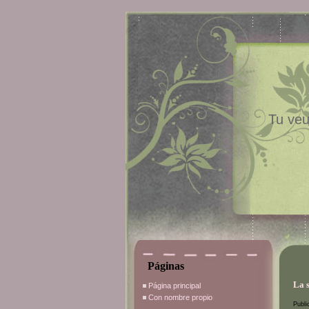
Tu veu
Páginas
La 
Página principal
Con nombre propio
Publi