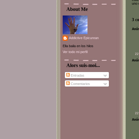
uno 
About Me
3 c
Anóni
Addictive Epicurean
Ella baila en los hilos
Ver todo mi perfil
22
Anóni
Alors suis-moi...
Entradas
Comentarios
22
Anóni