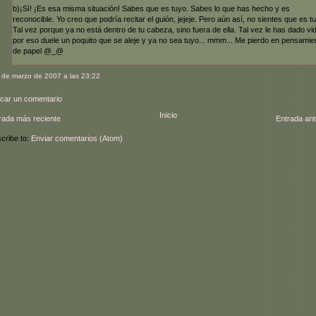
b)¡Sí! ¡Es esa misma situación! Sabes que es tuyo. Sabes lo que has hecho y es
reconocible. Yo creo que podría recitar el guión, jejeje. Pero aún así, no sientes que es tu
Tal vez porque ya no está dentro de tu cabeza, sino fuera de ella. Tal vez le has dado vi
por eso duele un poquito que se aleje y ya no sea tuyo... mmm... Me pierdo en pensamie
de papel @_@
 de marzo de 2007 a las 23:22
icar un comentario
Inicio
rada más reciente
Entrada ant
cribe to:
Enviar comentarios (Atom)