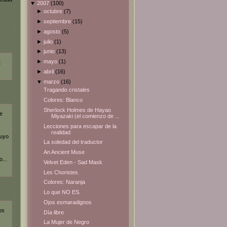
▼
2007
(100)
►
octubre
(7)
►
septiembre
(15)
►
agosto
(5)
►
julio
(1)
►
junio
(13)
►
mayo
(1)
E
►
abril
(16)
▼
marzo
(16)
Tragando cristales
Colores: Blanco
Sherlock Holmes de Hayao
e
Miyazaki (el comienzo de ...
Lecciones para escapar de la
realidad
tuyo
La soledad del traductor
An Ancient Muse
...
Velvet Eden - Sad Mask
Les Choristes
Colores: Naranja
Lo que NO ES.
Ojos esmaradignos
os
Día libre
La Mujer de Negro