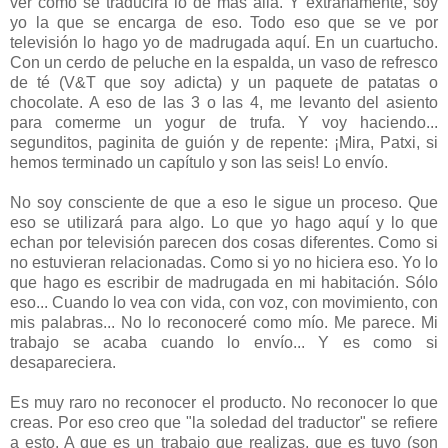
ver cómo se traducirá lo de más allá. Y extrañamente, soy
yo la que se encarga de eso. Todo eso que se ve por
televisión lo hago yo de madrugada aquí. En un cuartucho.
Con un cerdo de peluche en la espalda, un vaso de refresco
de té (V&T que soy adicta) y un paquete de patatas o
chocolate. A eso de las 3 o las 4, me levanto del asiento
para comerme un yogur de trufa. Y voy haciendo...
segunditos, paginita de guión y de repente: ¡Mira, Patxi, si
hemos terminado un capítulo y son las seis! Lo envío.
No soy consciente de que a eso le sigue un proceso. Que
eso se utilizará para algo. Lo que yo hago aquí y lo que
echan por televisión parecen dos cosas diferentes. Como si
no estuvieran relacionadas. Como si yo no hiciera eso. Yo lo
que hago es escribir de madrugada en mi habitación. Sólo
eso... Cuando lo vea con vida, con voz, con movimiento, con
mis palabras... No lo reconoceré como mío. Me parece. Mi
trabajo se acaba cuando lo envío... Y es como si
desapareciera.
Es muy raro no reconocer el producto. No reconocer lo que
creas. Por eso creo que "la soledad del traductor" se refiere
a esto. A que es un trabajo que realizas, que es tuyo (son