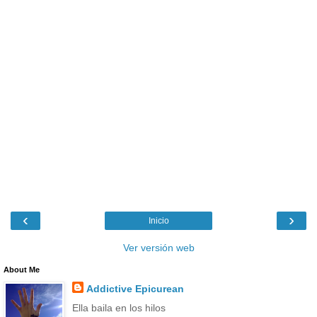
‹
›
Inicio
Ver versión web
About Me
Addictive Epicurean
Ella baila en los hilos