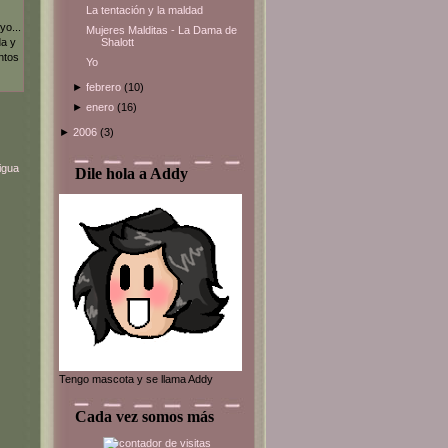
La tentación y la maldad
yo...
Mujeres Malditas - La Dama de
Shalott
da y
ntos
Yo
►
febrero
(10)
►
enero
(16)
►
2006
(3)
igua
Dile hola a Addy
Tengo mascota y se llama Addy
Cada vez somos más