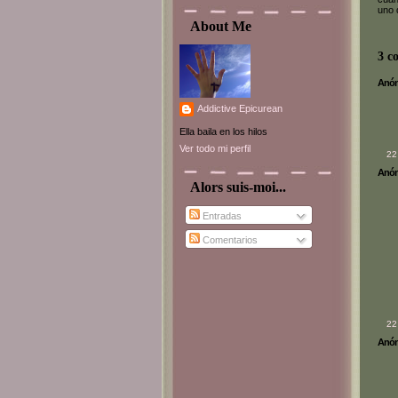
uno 
About Me
3 c
Anóni
Addictive Epicurean
Ella baila en los hilos
Ver todo mi perfil
22
Anóni
Alors suis-moi...
Entradas
Comentarios
22
Anóni