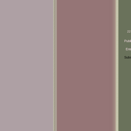
22
Publ
Ent
Subs