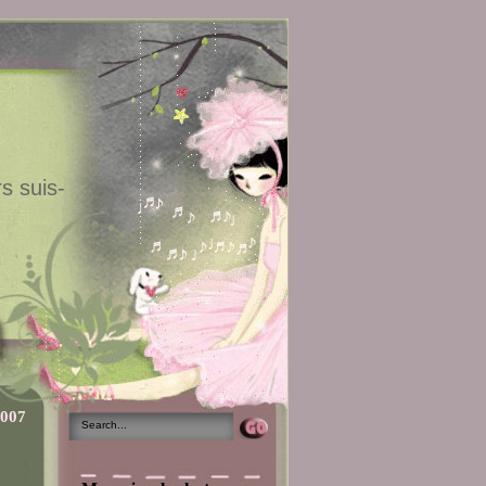
s suis-
2007