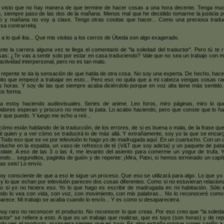
 visto que no hay manera de que termine de hacer cosas a una hora decente. Tenga mu
, siempre paso de las dos de la mañana. Menos mal que he decidido tomarme la justicia p
 y mañana no voy a clase. Tengo otras cositas que hacer... Como una preciosa tradu
rsa contrarreloj.
 a lo qué iba... Que mis visitas a los cerros de Úbeda son algo exagerado.
nte la carrera alguna vez te llega el comentario de "la soledad del traductor". Pero tú te r
sas: ¿Te vas a sentir solo por estar en casa traduciendo? Vale que no sea un trabajo con 
ractividad interpersonal, pero no es tan malo.
 repente te da la sensación de que habla de otra cosa. No soy una experta. De hecho, hac
ito que empecé a trabajar en esto... Pero eso no quita que a mi cabeza vengas cosas ra
s horas. Y soy de las que siempre acaba diciéndolo porque en voz alta tiene más sentido.
s forma.
a estoy haciendo audiovisuales. Series de anime. Leo foros, miro páginas, miro lo qu
idores esperan y procuro no meter la pata. Lo acabo haciendo, pero que conste que lo ha
r que puedo. Y luego me echo a reír...
cómo están hablando de la traducción, de los errores, de si es buena o mala, de la frase que
é quien y a ver cómo se traducirá lo de más allá. Y extrañamente, soy yo la que se encar
 Todo eso que se ve por televisión lo hago yo de madrugada aquí. En un cuartucho. Con un 
eluche en la espalda, un vaso de refresco de té (V&T que soy adicta) y un paquete de pata
olate. A eso de las 3 o las 4, me levanto del asiento para comerme un yogur de trufa. 
endo... segunditos, paginita de guión y de repente: ¡Mira, Patxi, si hemos terminado un capít
las seis! Lo envío.
oy consciente de que a eso le sigue un proceso. Que eso se utilizará para algo. Lo que yo
 y lo que echan por televisión parecen dos cosas diferentes. Como si no estuvieran relacion
 si yo no hiciera eso. Yo lo que hago es escribir de madrugada en mi habitación. Sólo e
do lo vea con vida, con voz, con movimiento, con mis palabras... No lo reconoceré como
arece. Mi trabajo se acaba cuando lo envío... Y es como si desapareciera.
uy raro no reconocer el producto. No reconocer lo que creas. Por eso creo que "la soleda
uctor" se refiere a esto. A que es un trabajo que realizas, que es tuyo (son horas) y de rep
do ves el producto, ni siquiera sientes que es tuyo. Es algo extraño porque coges cariño a