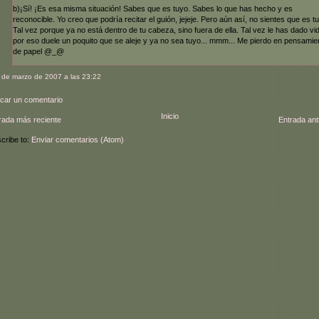
b)¡Sí! ¡Es esa misma situación! Sabes que es tuyo. Sabes lo que has hecho y es
reconocible. Yo creo que podría recitar el guión, jejeje. Pero aún así, no sientes que es tu
Tal vez porque ya no está dentro de tu cabeza, sino fuera de ella. Tal vez le has dado vi
por eso duele un poquito que se aleje y ya no sea tuyo... mmm... Me pierdo en pensamie
de papel @_@
 de marzo de 2007 a las 23:22
icar un comentario
Inicio
rada más reciente
Entrada ant
cribe to:
Enviar comentarios (Atom)