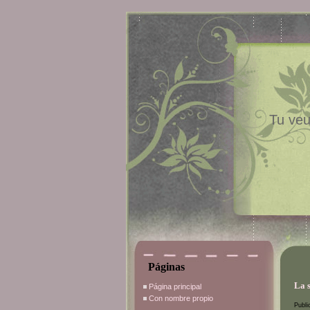
Tu veu
Páginas
La 
Página principal
Con nombre propio
Publi