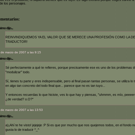
de los personajes.
omentarios:
mo dijo...
REINVINDIQUEMOS YA EL VALOR QUE SE MERECE UNA PROFESIÓN COMO LA D
TRADUCTOR!
 de marzo de 2007 a las 9:15
mo dijo...
Sé perfectamente a qué te refieres, porque precisamente ese es uno de los problemas d
"modulizar" todo.
Sí, tienes tu parte y eres indispensable, pero al final pasan tantas personas, se utiliza lo 
en algo tan concreto del todo final que... parece que no es tan tuyo...
Y entonces recuerdas lo que hiciste, ves lo que hay y piensas, "uhmmm, es mío, peeeero
¿de verdad? o.O?"
 de marzo de 2007 a las 13:53
mo dijo...
a)¡Ahí te he visto! jejejeje :P Si es que por mucho que nos quejemos todos, en el fondo n
gusta lo de traducir ^_^