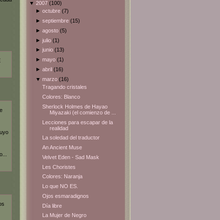
▼
2007
(100)
►
octubre
(7)
►
septiembre
(15)
►
agosto
(5)
►
julio
(1)
►
junio
(13)
►
mayo
(1)
E
►
abril
(16)
▼
marzo
(16)
Tragando cristales
Colores: Blanco
Sherlock Holmes de Hayao
e
Miyazaki (el comienzo de ...
Lecciones para escapar de la
realidad
tuyo
La soledad del traductor
An Ancient Muse
...
Velvet Eden - Sad Mask
Les Choristes
Colores: Naranja
Lo que NO ES.
Ojos esmaradignos
os
Día libre
La Mujer de Negro