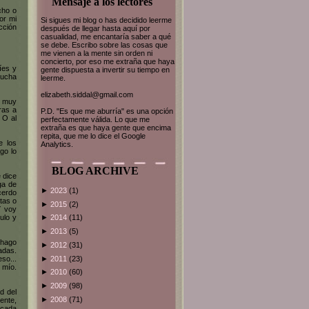
Mensaje a los lectores
cho o
or mi
Si sigues mi blog o has decidido leerme
cción
después de llegar hasta aquí por
casualidad, me encantaría saber a qué
se debe. Escribo sobre las cosas que
me vienen a la mente sin orden ni
concierto, por eso me extraña que haya
íes y
gente dispuesta a invertir su tiempo en
mucha
leerme.
elizabeth.siddal@gmail.com
e muy
ras a
P.D. "Es que me aburría" es una opción
 O al
perfectamente válida. Lo que me
extraña es que haya gente que encima
repita, que me lo dice el Google
e los
Analytics.
go lo
BLOG ARCHIVE
 dice
ga de
►
2023
(1)
cerdo
tas o
►
2015
(2)
Y voy
ulo y
►
2014
(11)
►
2013
(5)
 hago
►
2012
(31)
adas.
►
2011
(23)
so...
 mío.
►
2010
(60)
►
2009
(98)
d del
►
2008
(71)
ente,
 cada