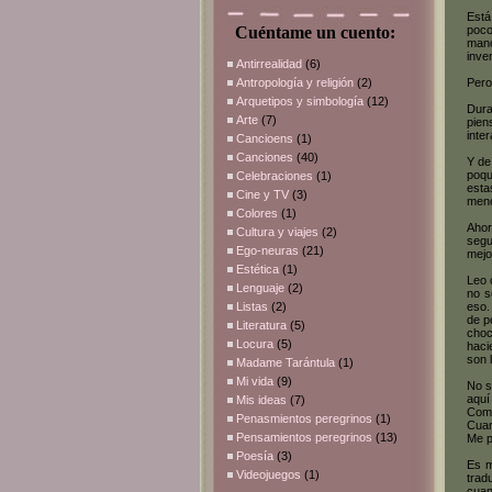
Está
Cuéntame un cuento:
poco
mano
inve
Antirrealidad
(6)
Antropología y religión
(2)
Pero
Arquetipos y simbología
(12)
Dura
Arte
(7)
pien
inte
Cancioens
(1)
Canciones
(40)
Y de
poqu
Celebraciones
(1)
esta
Cine y TV
(3)
meno
Colores
(1)
Ahor
Cultura y viajes
(2)
segu
Ego-neuras
(21)
mejo
Estética
(1)
Leo 
Lenguaje
(2)
no s
Listas
(2)
eso.
de p
Literatura
(5)
choc
Locura
(5)
haci
son 
Madame Tarántula
(1)
Mi vida
(9)
No s
aquí
Mis ideas
(7)
Como
Penasmientos peregrinos
(1)
Cuan
Pensamientos peregrinos
(13)
Me p
Poesía
(3)
Es m
Videojuegos
(1)
trad
cuan