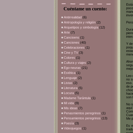
Está
Cuéntame un cuento:
poco
mano
inve
Antirrealidad
(6)
Antropología y religión
(2)
Pero
Arquetipos y simbología
(12)
Dura
Arte
(7)
pien
inte
Cancioens
(1)
Canciones
(40)
Y de
poqu
Celebraciones
(1)
esta
Cine y TV
(3)
meno
Colores
(1)
Ahor
Cultura y viajes
(2)
segu
Ego-neuras
(21)
mejo
Estética
(1)
Leo 
Lenguaje
(2)
no s
Listas
(2)
eso.
de p
Literatura
(5)
choc
Locura
(5)
haci
son 
Madame Tarántula
(1)
Mi vida
(9)
No s
aquí
Mis ideas
(7)
Como
Penasmientos peregrinos
(1)
Cuan
Pensamientos peregrinos
(13)
Me p
Poesía
(3)
Es m
Videojuegos
(1)
trad
cuan