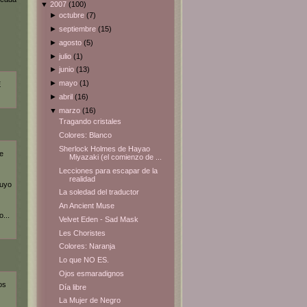
▼
2007
(100)
►
octubre
(7)
►
septiembre
(15)
►
agosto
(5)
►
julio
(1)
►
junio
(13)
►
mayo
(1)
E
►
abril
(16)
▼
marzo
(16)
Tragando cristales
Colores: Blanco
Sherlock Holmes de Hayao
e
Miyazaki (el comienzo de ...
Lecciones para escapar de la
realidad
tuyo
La soledad del traductor
An Ancient Muse
...
Velvet Eden - Sad Mask
Les Choristes
Colores: Naranja
Lo que NO ES.
Ojos esmaradignos
os
Día libre
La Mujer de Negro