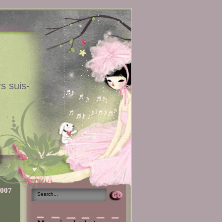
s suis-
2007