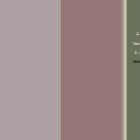
22
Publ
Ent
Subs