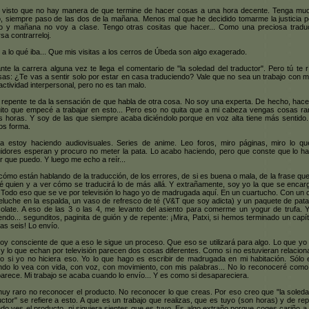
 visto que no hay manera de que termine de hacer cosas a una hora decente. Tenga mu
, siempre paso de las dos de la mañana. Menos mal que he decidido tomarme la justicia p
 y mañana no voy a clase. Tengo otras cositas que hacer... Como una preciosa tradu
rsa contrarreloj.
 a lo qué iba... Que mis visitas a los cerros de Úbeda son algo exagerado.
nte la carrera alguna vez te llega el comentario de "la soledad del traductor". Pero tú te r
sas: ¿Te vas a sentir solo por estar en casa traduciendo? Vale que no sea un trabajo con 
ractividad interpersonal, pero no es tan malo.
 repente te da la sensación de que habla de otra cosa. No soy una experta. De hecho, hac
ito que empecé a trabajar en esto... Pero eso no quita que a mi cabeza vengas cosas ra
s horas. Y soy de las que siempre acaba diciéndolo porque en voz alta tiene más sentido.
s forma.
a estoy haciendo audiovisuales. Series de anime. Leo foros, miro páginas, miro lo qu
idores esperan y procuro no meter la pata. Lo acabo haciendo, pero que conste que lo ha
r que puedo. Y luego me echo a reír...
cómo están hablando de la traducción, de los errores, de si es buena o mala, de la frase que
é quien y a ver cómo se traducirá lo de más allá. Y extrañamente, soy yo la que se encar
 Todo eso que se ve por televisión lo hago yo de madrugada aquí. En un cuartucho. Con un 
eluche en la espalda, un vaso de refresco de té (V&T que soy adicta) y un paquete de pata
olate. A eso de las 3 o las 4, me levanto del asiento para comerme un yogur de trufa. 
endo... segunditos, paginita de guión y de repente: ¡Mira, Patxi, si hemos terminado un capít
las seis! Lo envío.
oy consciente de que a eso le sigue un proceso. Que eso se utilizará para algo. Lo que yo
 y lo que echan por televisión parecen dos cosas diferentes. Como si no estuvieran relacion
 si yo no hiciera eso. Yo lo que hago es escribir de madrugada en mi habitación. Sólo e
do lo vea con vida, con voz, con movimiento, con mis palabras... No lo reconoceré como
arece. Mi trabajo se acaba cuando lo envío... Y es como si desapareciera.
uy raro no reconocer el producto. No reconocer lo que creas. Por eso creo que "la soleda
uctor" se refiere a esto. A que es un trabajo que realizas, que es tuyo (son horas) y de rep
do ves el producto, ni siquiera sientes que es tuyo. Es algo extraño porque coges cariño a