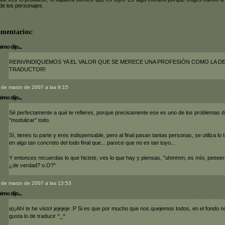
de los personajes.
omentarios:
mo dijo...
REINVINDIQUEMOS YA EL VALOR QUE SE MERECE UNA PROFESIÓN COMO LA D
TRADUCTOR!
 de marzo de 2007 a las 9:15
mo dijo...
Sé perfectamente a qué te refieres, porque precisamente ese es uno de los problemas d
"modulizar" todo.
Sí, tienes tu parte y eres indispensable, pero al final pasan tantas personas, se utiliza lo 
en algo tan concreto del todo final que... parece que no es tan tuyo...
Y entonces recuerdas lo que hiciste, ves lo que hay y piensas, "uhmmm, es mío, peeeero
¿de verdad? o.O?"
 de marzo de 2007 a las 13:53
mo dijo...
a)¡Ahí te he visto! jejejeje :P Si es que por mucho que nos quejemos todos, en el fondo n
gusta lo de traducir ^_^