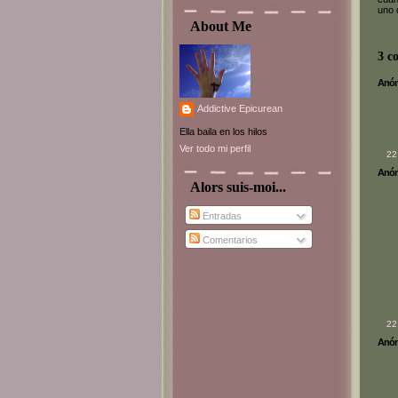
uno 
About Me
3 c
Anóni
Addictive Epicurean
Ella baila en los hilos
Ver todo mi perfil
22
Anóni
Alors suis-moi...
Entradas
Comentarios
22
Anóni