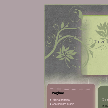
Tu veu
Páginas
La 
Página principal
Con nombre propio
Publi