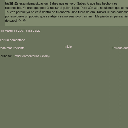
b)¡Sí! ¡Es esa misma situación! Sabes que es tuyo. Sabes lo que has hecho y es
reconocible. Yo creo que podría recitar el guión, jejeje. Pero aún así, no sientes que es tu
Tal vez porque ya no está dentro de tu cabeza, sino fuera de ella. Tal vez le has dado vi
por eso duele un poquito que se aleje y ya no sea tuyo... mmm... Me pierdo en pensamie
de papel @_@
 de marzo de 2007 a las 23:22
icar un comentario
Inicio
rada más reciente
Entrada ant
cribe to:
Enviar comentarios (Atom)