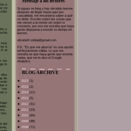
Mensaje a los lectores
cho o
or mi
Si sigues mi blog o has decidido leerme
cción
después de llegar hasta aquí por
casualidad, me encantaría saber a qué
se debe. Escribo sobre las cosas que
me vienen a la mente sin orden ni
concierto, por eso me extraña que haya
íes y
gente dispuesta a invertir su tiempo en
mucha
leerme.
elizabeth.siddal@gmail.com
e muy
ras a
P.D. "Es que me aburría" es una opción
 O al
perfectamente válida. Lo que me
extraña es que haya gente que encima
repita, que me lo dice el Google
e los
Analytics.
go lo
BLOG ARCHIVE
 dice
ga de
►
2023
(1)
cerdo
tas o
►
2015
(2)
Y voy
ulo y
►
2014
(11)
►
2013
(5)
 hago
►
2012
(31)
adas.
►
2011
(23)
so...
 mío.
►
2010
(60)
►
2009
(98)
d del
►
2008
(71)
ente,
 cada