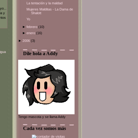
La tentación y la maldad
yo...
Mujeres Malditas - La Dama de
Shalott
da y
ntos
Yo
►
febrero
(10)
►
enero
(16)
►
2006
(3)
igua
Dile hola a Addy
Tengo mascota y se llama Addy
Cada vez somos más