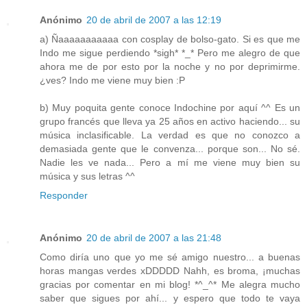
Anónimo
20 de abril de 2007 a las 12:19
a) Ñaaaaaaaaaaa con cosplay de bolso-gato. Si es que me
Indo me sigue perdiendo *sigh* *_* Pero me alegro de que
ahora me de por esto por la noche y no por deprimirme.
¿ves? Indo me viene muy bien :P
b) Muy poquita gente conoce Indochine por aquí ^^ Es un
grupo francés que lleva ya 25 años en activo haciendo... su
música inclasificable. La verdad es que no conozco a
demasiada gente que le convenza... porque son... No sé.
Nadie les ve nada... Pero a mí me viene muy bien su
música y sus letras ^^
Responder
Anónimo
20 de abril de 2007 a las 21:48
Como diría uno que yo me sé amigo nuestro... a buenas
horas mangas verdes xDDDDD Nahh, es broma, ¡muchas
gracias por comentar en mi blog! *^_^* Me alegra mucho
saber que sigues por ahí... y espero que todo te vaya