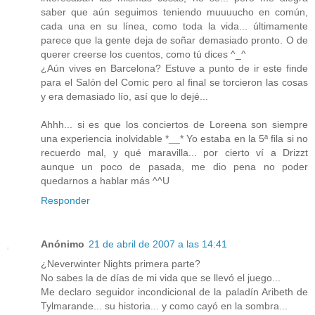
saber que aún seguimos teniendo muuuucho en común,
cada una en su línea, como toda la vida... últimamente
parece que la gente deja de soñar demasiado pronto. O de
querer creerse los cuentos, como tú dices ^_^
¿Aún vives en Barcelona? Estuve a punto de ir este finde
para el Salón del Comic pero al final se torcieron las cosas
y era demasiado lío, así que lo dejé...
Ahhh... si es que los conciertos de Loreena son siempre
una experiencia inolvidable *__* Yo estaba en la 5ª fila si no
recuerdo mal, y qué maravilla... por cierto ví a Drizzt
aunque un poco de pasada, me dio pena no poder
quedarnos a hablar más ^^U
Responder
Anónimo
21 de abril de 2007 a las 14:41
¿Neverwinter Nights primera parte?
No sabes la de días de mi vida que se llevó el juego...
Me declaro seguidor incondicional de la paladín Aribeth de
Tylmarande... su historia... y como cayó en la sombra...