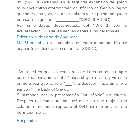
Jo...(SPOLIER)cuando en la segunda expansión del juego
te la encuentras atormentada en infierno de Cania y logras
que se redima y vuelva a ser paladín y te siga se me quedó
una cara tal que así *__________*(SPOLIER END)
Por si andabas desconectada del NWN 1, con la
actualización 1.68 se les ven las capas a los personajes:
Drizzt en el desierto de Anauroch
Mi PJ actual
en un módulo que tengo abandonadillo sin
acabar (discutiendo con su familiar XDDDD)
"Ahhh... si es que los conciertos de Loreena son siempre
una experiencia inolvidable" pues sí que lo son, y yo es la
primera vez que la veía *___*, la descubrí hace un año o
así con "The Lady of Shalott".
Sumimasen por la presentación "mu rápida" en Murcia.
Despúes del concierto me tocó estar un rato majo en la
cola del merchandishing para el DVD pero no os vi ni a tu
hermana ni a tí.
Responder