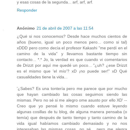
y esas cosas de la segunda... arf, arf, arf.
Responder
Anónimo
21 de abril de 2007 a las 11:54
¿Qué si nos conocemos? Desde hace muchos cientos de
años (bueno, igual un poco menos pero... como si tal)
xDDD pero como decía el profesor Kakashi "me perdí en el
camino de la vida" y llevamos bastante tiempo sin
contacto... *.* Jo, la verdad es que cuando vi comentarios
de Drizzt por aquí me quedé un poco... "¿uh? ¿ese Drizzt
es el mismo que 'el mío'? xD ¡no puede ser!" xD Qué
casualidades tiene la vida...
'¿Sabes? Es una tontería pero me parece que por mucho
que hayan cambiado las cosas seguimos siendo las
mismas. Pero no sé si me alegro ome asusto por ello XD' --
Creo que yo pensé lo mismo cuando estuve leyendo
algunas cosillas de tu blog, de alguna manera pensaba (o
temía) que después de tanto tiempo y tanto camino de la
vida igual habíamos cambiado demasiado y no nos
interesaban las mismas cosas, no sé... pero me alegra