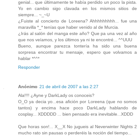
genial... que últimamente te había perdido un poco la pista.
Yo en cambio sigo clavada en los mismos sitios de
siempre... ~_~U
¿Fuiste al concierto de Loreena? Ahhhhhhhhh... fue una
maravilla *_* tenías que haber venido al de Murcia.
¿Irás al salón del manga este año? Que pa una vez al año
que nos veíamos, y los últimos ya ni te encontré... ^^UUU
Bueno, aunque parezca tontería ha sido una buena
sorpresa encontrar tu mensaje, espero que volvamos a
hablar *^^*
Responder
Anónimo
21 de abril de 2007 a las 2:27
Ala!!!! ¿Ayne y DarkLady os conoceis?
O_O ya decia yo...esa afición por Loreena (que no somos
tantos) y encima hace poco DarkLady hablando de
cosplay... XDDDDD ... bien pensado era inevitable...XDDD
Que horas son!... X__X No jugueis al Neverwinter Nights 2
mucho rato sin pausas o perderéis la noción del tiempo...