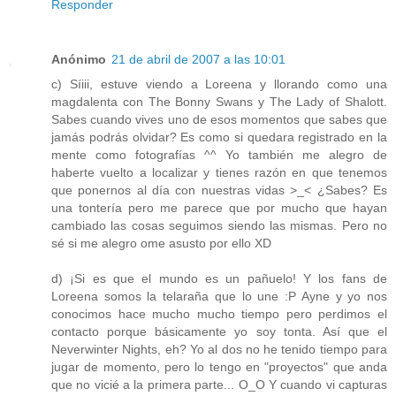
Responder
Anónimo
21 de abril de 2007 a las 10:01
c) Síiii, estuve viendo a Loreena y llorando como una
magdalenta con The Bonny Swans y The Lady of Shalott.
Sabes cuando vives uno de esos momentos que sabes que
jamás podrás olvidar? Es como si quedara registrado en la
mente como fotografías ^^ Yo también me alegro de
haberte vuelto a localizar y tienes razón en que tenemos
que ponernos al día con nuestras vidas >_< ¿Sabes? Es
una tontería pero me parece que por mucho que hayan
cambiado las cosas seguimos siendo las mismas. Pero no
sé si me alegro ome asusto por ello XD
d) ¡Si es que el mundo es un pañuelo! Y los fans de
Loreena somos la telaraña que lo une :P Ayne y yo nos
conocimos hace mucho mucho tiempo pero perdimos el
contacto porque básicamente yo soy tonta. Así que el
Neverwinter Nights, eh? Yo al dos no he tenido tiempo para
jugar de momento, pero lo tengo en "proyectos" que anda
que no vicié a la primera parte... O_O Y cuando vi capturas