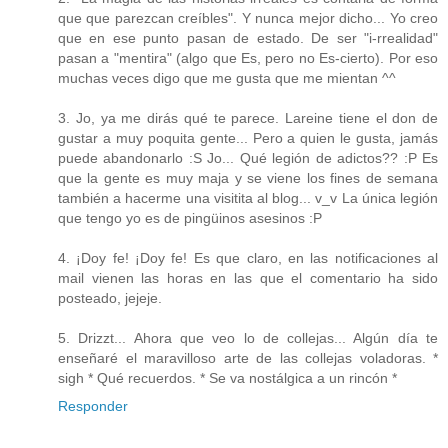
que que parezcan creíbles". Y nunca mejor dicho... Yo creo
que en ese punto pasan de estado. De ser "i-rrealidad"
pasan a "mentira" (algo que Es, pero no Es-cierto). Por eso
muchas veces digo que me gusta que me mientan ^^
3. Jo, ya me dirás qué te parece. Lareine tiene el don de
gustar a muy poquita gente... Pero a quien le gusta, jamás
puede abandonarlo :S Jo... Qué legión de adictos?? :P Es
que la gente es muy maja y se viene los fines de semana
también a hacerme una visitita al blog... v_v La única legión
que tengo yo es de pingüinos asesinos :P
4. ¡Doy fe! ¡Doy fe! Es que claro, en las notificaciones al
mail vienen las horas en las que el comentario ha sido
posteado, jejeje.
5. Drizzt... Ahora que veo lo de collejas... Algún día te
enseñaré el maravilloso arte de las collejas voladoras. *
sigh * Qué recuerdos. * Se va nostálgica a un rincón *
Responder