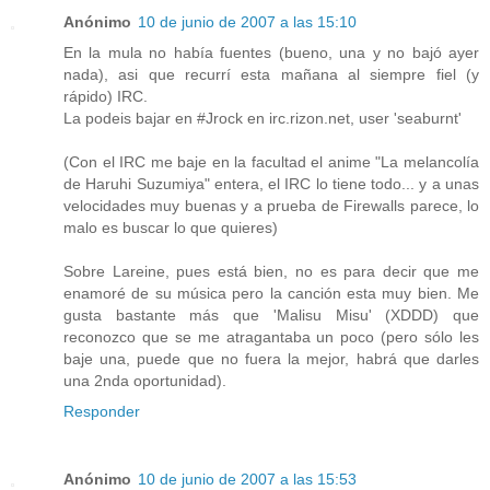
Anónimo
10 de junio de 2007 a las 15:10
En la mula no había fuentes (bueno, una y no bajó ayer
nada), asi que recurrí esta mañana al siempre fiel (y
rápido) IRC.
La podeis bajar en #Jrock en irc.rizon.net, user 'seaburnt'
(Con el IRC me baje en la facultad el anime "La melancolía
de Haruhi Suzumiya" entera, el IRC lo tiene todo... y a unas
velocidades muy buenas y a prueba de Firewalls parece, lo
malo es buscar lo que quieres)
Sobre Lareine, pues está bien, no es para decir que me
enamoré de su música pero la canción esta muy bien. Me
gusta bastante más que 'Malisu Misu' (XDDD) que
reconozco que se me atragantaba un poco (pero sólo les
baje una, puede que no fuera la mejor, habrá que darles
una 2nda oportunidad).
Responder
Anónimo
10 de junio de 2007 a las 15:53