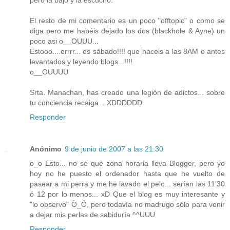
El resto de mi comentario es un poco "offtopic" o como se
diga pero me habéis dejado los dos (blackhole & Ayne) un
poco asi o__OUUU...
Estooo....errrr... es sábado!!!! que haceis a las 8AM o antes
levantados y leyendo blogs...!!!!
o__OUUUU
Srta. Manachan, has creado una legión de adictos... sobre
tu conciencia recaiga... XDDDDDD
Responder
Anónimo
9 de junio de 2007 a las 21:30
o_o Esto... no sé qué zona horaria lleva Blogger, pero yo
hoy no he puesto el ordenador hasta que he vuelto de
pasear a mi perra y me he lavado el pelo... serían las 11'30
ó 12 por lo menos... xD Que el blog es muy interesante y
"lo observo" Ò_Ó, pero todavía no madrugo sólo para venir
a dejar mis perlas de sabiduría ^^UUU
Responder