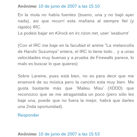
Anónimo
10 de junio de 2007 a las 15:10
En la mula no había fuentes (bueno, una y no bajó ayer
nada), asi que recurrí esta mañana al siempre fiel (y
rápido) IRC.
La podeis bajar en #Jrock en irc.rizon.net, user 'seaburnt'
(Con el IRC me baje en la facultad el anime "La melancolía
de Haruhi Suzumiya" entera, el IRC lo tiene todo... y a unas
velocidades muy buenas y a prueba de Firewalls parece, lo
malo es buscar lo que quieres)
Sobre Lareine, pues está bien, no es para decir que me
enamoré de su música pero la canción esta muy bien. Me
gusta bastante más que 'Malisu Misu' (XDDD) que
reconozco que se me atragantaba un poco (pero sólo les
baje una, puede que no fuera la mejor, habrá que darles
una 2nda oportunidad).
Responder
Anónimo
10 de junio de 2007 a las 15:53