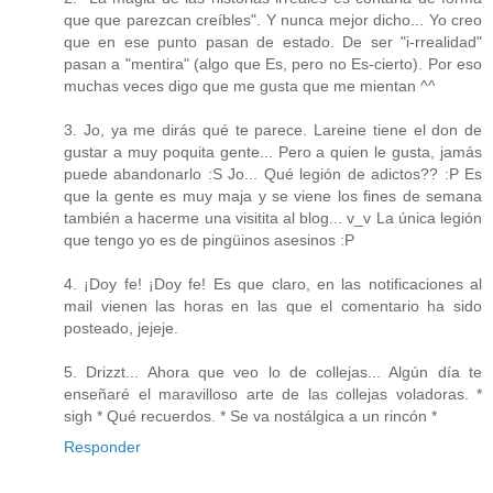
que que parezcan creíbles". Y nunca mejor dicho... Yo creo
que en ese punto pasan de estado. De ser "i-rrealidad"
pasan a "mentira" (algo que Es, pero no Es-cierto). Por eso
muchas veces digo que me gusta que me mientan ^^
3. Jo, ya me dirás qué te parece. Lareine tiene el don de
gustar a muy poquita gente... Pero a quien le gusta, jamás
puede abandonarlo :S Jo... Qué legión de adictos?? :P Es
que la gente es muy maja y se viene los fines de semana
también a hacerme una visitita al blog... v_v La única legión
que tengo yo es de pingüinos asesinos :P
4. ¡Doy fe! ¡Doy fe! Es que claro, en las notificaciones al
mail vienen las horas en las que el comentario ha sido
posteado, jejeje.
5. Drizzt... Ahora que veo lo de collejas... Algún día te
enseñaré el maravilloso arte de las collejas voladoras. *
sigh * Qué recuerdos. * Se va nostálgica a un rincón *
Responder