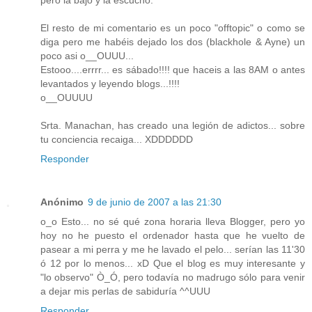
El resto de mi comentario es un poco "offtopic" o como se
diga pero me habéis dejado los dos (blackhole & Ayne) un
poco asi o__OUUU...
Estooo....errrr... es sábado!!!! que haceis a las 8AM o antes
levantados y leyendo blogs...!!!!
o__OUUUU
Srta. Manachan, has creado una legión de adictos... sobre
tu conciencia recaiga... XDDDDDD
Responder
Anónimo
9 de junio de 2007 a las 21:30
o_o Esto... no sé qué zona horaria lleva Blogger, pero yo
hoy no he puesto el ordenador hasta que he vuelto de
pasear a mi perra y me he lavado el pelo... serían las 11'30
ó 12 por lo menos... xD Que el blog es muy interesante y
"lo observo" Ò_Ó, pero todavía no madrugo sólo para venir
a dejar mis perlas de sabiduría ^^UUU
Responder