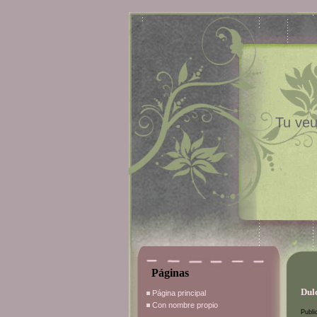
Tu veu
Páginas
Dulc
Página principal
Con nombre propio
Publi