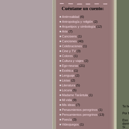
Cuéntame un cuento:
Antirrealidad
(6)
Antropología y religión
(2)
Arquetipos y simbología
(12)
Arte
(7)
Cancioens
(1)
Canciones
(40)
Celebraciones
(1)
Cine y TV
(3)
Colores
(1)
Cultura y viajes
(2)
Ego-neuras
(21)
Estética
(1)
Lenguaje
(2)
Listas
(2)
Literatura
(5)
Locura
(5)
Madame Tarántula
(1)
Mi vida
(9)
Mis ideas
(7)
Te h
Penasmientos peregrinos
(1)
Por 
Pensamientos peregrinos
(13)
Poesía
(3)
Eso 
dorm
Videojuegos
(1)
Sí..