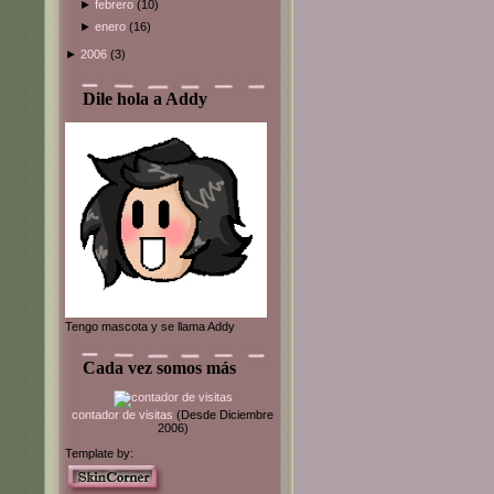
►
febrero
(10)
►
enero
(16)
►
2006
(3)
Dile hola a Addy
Tengo mascota y se llama Addy
Cada vez somos más
contador de visitas
(Desde Diciembre
2006)
Template by: