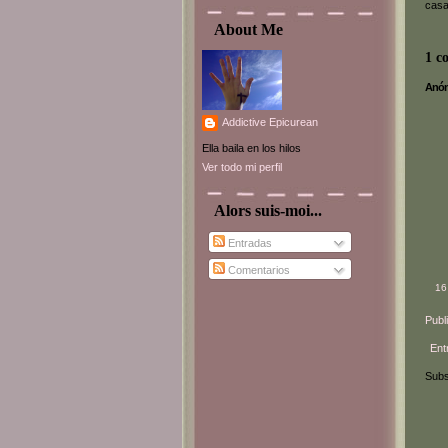
casa
About Me
1 c
Anóni
Addictive Epicurean
Ella baila en los hilos
Ver todo mi perfil
Alors suis-moi...
Entradas
Comentarios
16
Publ
Ent
Subs