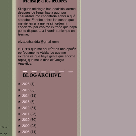
Mensaje a los lectores
Si sigues mi blog o has decidido leerme
después de llegar hasta aquí por
casualidad, me encantaría saber a qué
se debe. Escribo sobre las cosas que
me vienen a la mente sin orden ni
concierto, por eso me extraña que haya
gente dispuesta a invertir su tiempo en
leerme.
elizabeth.siddal@gmail.com
P.D. "Es que me aburría" es una opción
perfectamente válida. Lo que me
extraña es que haya gente que encima
repita, que me lo dice el Google
Analytics.
BLOG ARCHIVE
►
2023
(1)
►
2015
(2)
►
2014
(11)
►
2013
(5)
►
2012
(31)
►
2011
(23)
►
2010
(60)
►
2009
(98)
rme a
►
2008
(71)
ta de