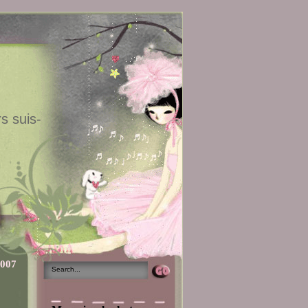
s suis-
2007