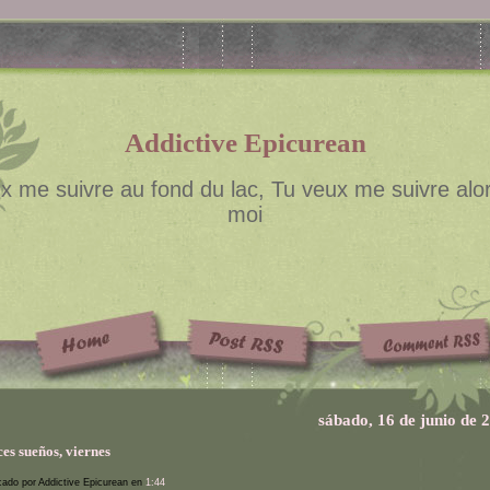
Addictive Epicurean
x me suivre au fond du lac, Tu veux me suivre alor
moi
sábado, 16 de junio de 
es sueños, viernes
cado por Addictive Epicurean en
1:44