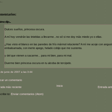
...
omentarios:
mo dijo...
Dulces sueños, princesa oscura.
A mí hoy vendrán las tinieblas a llevarme...no sé si me doy más miedo yo o ellas.
¿Has visto el blanco en las paredes de frío mármol reluciente? A mí me acoje con angust
embalsamada, con inerte apego, helado cobijo que me sustenta.
y del que vienen a sacarme... para mi bien, para mi mal.
Duerme bien princesa oscura en tu alcoba de tercipelo.
 de junio de 2007 a las 3:44
icar un comentario
Inicio
rada más reciente
Entrada ant
cribe to:
Enviar comentarios (Atom)