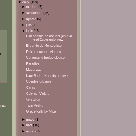
▼
2007
(100)
►
octubre
(7)
►
septiembre
(15)
►
agosto
(5)
►
julio
(1)
▼
junio
(13)
Son noches de estupor junto al
metal,Esperando ver...
El conde de Montecristo
Dulces sueños, viernes
ia
Comentario traductológico.
Paradize
Mudanzas
Kate Bush - Hounds of Love
Cuentos urbanos
Caras
Colores: Violeta
Versailles
Twin Peaks
igua
Grace Kelly by Mika
►
mayo
(1)
►
abril
(16)
►
marzo
(16)