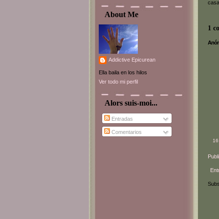
casa
About Me
1 c
Anóni
Addictive Epicurean
Ella baila en los hilos
Ver todo mi perfil
Alors suis-moi...
Entradas
Comentarios
16
Publ
Ent
Subs