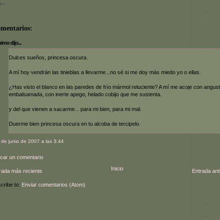
...
omentarios:
mo dijo...
Dulces sueños, princesa oscura.
A mí hoy vendrán las tinieblas a llevarme...no sé si me doy más miedo yo o ellas.
¿Has visto el blanco en las paredes de frío mármol reluciente? A mí me acoje con angust
embalsamada, con inerte apego, helado cobijo que me sustenta.
y del que vienen a sacarme... para mi bien, para mi mal.
Duerme bien princesa oscura en tu alcoba de tercipelo.
 de junio de 2007 a las 3:44
icar un comentario
Inicio
rada más reciente
Entrada ant
cribe to:
Enviar comentarios (Atom)