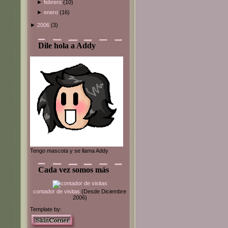
►
febrero
(10)
►
enero
(16)
►
2006
(3)
Dile hola a Addy
Tengo mascota y se llama Addy
Cada vez somos más
contador de visitas
(Desde Diciembre
2006)
Template by: