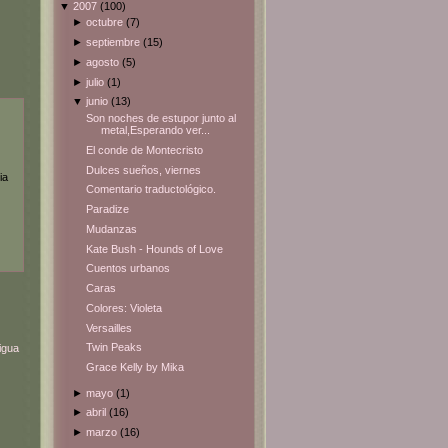
▼
2007
(100)
►
octubre
(7)
►
septiembre
(15)
►
agosto
(5)
►
julio
(1)
▼
junio
(13)
Son noches de estupor junto al
metal,Esperando ver...
El conde de Montecristo
Dulces sueños, viernes
ia
Comentario traductológico.
Paradize
Mudanzas
Kate Bush - Hounds of Love
Cuentos urbanos
Caras
Colores: Violeta
Versailles
Twin Peaks
igua
Grace Kelly by Mika
►
mayo
(1)
►
abril
(16)
►
marzo
(16)