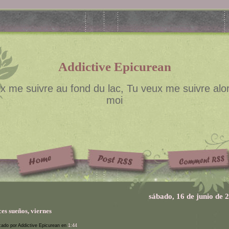
Addictive Epicurean
x me suivre au fond du lac, Tu veux me suivre alor
moi
sábado, 16 de junio de 
es sueños, viernes
cado por Addictive Epicurean en
1:44