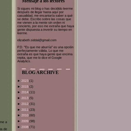
Mensaje a los lectores
Si sigues mi blog o has decidido leerme
después de llegar hasta aquí por
casualidad, me encantaría saber a qué
se debe. Escribo sobre las cosas que
me vienen a la mente sin orden ni
concierto, por eso me extraña que haya
gente dispuesta a invertir su tiempo en
leerme.
elizabeth.siddal@gmail.com
P.D. "Es que me aburría" es una opción
perfectamente válida. Lo que me
extraña es que haya gente que encima
repita, que me lo dice el Google
Analytics.
BLOG ARCHIVE
►
2023
(1)
►
2015
(2)
►
2014
(11)
►
2013
(5)
►
2012
(31)
►
2011
(23)
►
2010
(60)
►
2009
(98)
rme a
►
2008
(71)
ta de