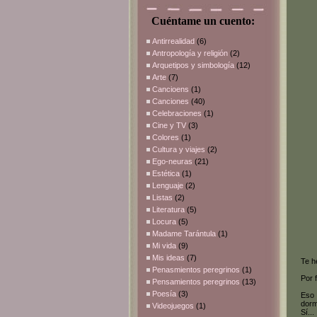
Cuéntame un cuento:
Antirrealidad
(6)
Antropología y religión
(2)
Arquetipos y simbología
(12)
Arte
(7)
Cancioens
(1)
Canciones
(40)
Celebraciones
(1)
Cine y TV
(3)
Colores
(1)
Cultura y viajes
(2)
Ego-neuras
(21)
Estética
(1)
Lenguaje
(2)
Listas
(2)
Literatura
(5)
Locura
(5)
Madame Tarántula
(1)
Mi vida
(9)
Mis ideas
(7)
Te h
Penasmientos peregrinos
(1)
Por 
Pensamientos peregrinos
(13)
Poesía
(3)
Eso 
dorm
Videojuegos
(1)
Sí..