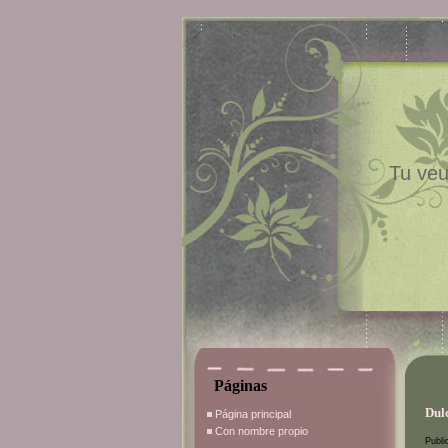
Tu veu
Páginas
Dulc
Página principal
Con nombre propio
Publi