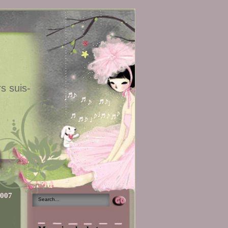
s suis-
2007