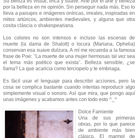
Su belliza es visual, lírica y suave. Arte por el arte y belleza
por la belleza en mi opinión. Sin perseguir nada más. Eso lo
lleva a paisajes e imágenes oníricas, irreales, inspiradas en
mitos artúricos, ambientes medievales, y alguna que otra
cosita cláscia o shakespeariana.
Los colores no son intensos e incluso las escenas de
muerte (la dama de Shalott) o locura (Mariana, Ophelia)
conservan esa suave dulzura. A mí me recuerda a la famosa
frase de Poe: "La muerte de una mujer hermosas tal vez sea
el tema más poético que exista". Belleza sensible, ¿se
llama? La que acaricia como terciopelo y te embriaga.
Es fácil usar el lenguaje para describir acciones, pero la
cosa se complica bastante cuando intentas reproducir algo
simplemente visual o sonoro. Así que mira, que pongo aquí
unas imágenes y acabamos antes con todo esto ^_^
Dolce Farniente
Una de sus primeras
obras, por lo que parece
de ambiente más bien
clásico. El marmol de