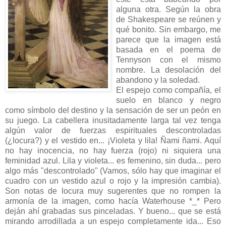
alguna otra. Según la obra
de Shakespeare se reúnen y
qué bonito. Sin embargo, me
parece que la imagen está
basada en el poema de
Tennyson con el mismo
nombre. La desolación del
abandono y la soledad.
El espejo como compañía, el
suelo en blanco y negro
como símbolo del destino y la sensación de ser un peón en
su juego. La cabellera inusitadamente larga tal vez tenga
algún valor de fuerzas espirituales descontroladas
(¿locura?) y el vestido en... ¡Violeta y lila! Ñami ñami. Aquí
no hay inocencia, no hay fuerza (rojo) ni siquiera una
feminidad azul. Lila y violeta... es femenino, sin duda... pero
algo más "descontrolado" (Vamos, sólo hay que imaginar el
cuadro con un vestido azul o rojo y la impresión cambia).
Son notas de locura muy sugerentes que no rompen la
armonía de la imagen, como hacía Waterhouse *_* Pero
deján ahí grabadas sus pinceladas. Y bueno... que se está
mirando arrodillada a un espejo completamente ida... Eso