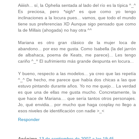
Aiiiish... sí, la Ophelia sentada al lado del río es la típica ^_^
Es preciosa, pero *sigh* es que como yo tengo
inclinaciones a la locura pues... vamos, que todo el mundo
tiene sus preferencias XD Aunque sigo pensado que como
la de Millais (ahogada) no hay otra ^^
Mariana es otro gran clásico de la mujer loca de
abandono... por eso me gusta. Como Isabella (la del jarrón
de albahaca, poema de Keats, me parece)... Les tengo
cariño ^_^ El sufrimiento más grande despunta en locura...
Y bueno, respecto a las modelos... ya creo que las repetía
^_^ De hecho, me parece que había dos chicas a las que
estuvo pintando durante años. Yo no me quejo... La verdad
es que una de ellas me gusta mucho. Concretamente, la
que hace de Mariana.... que sería tantos otros personajes.
Jo, qué envidia... por mucho que haga cosplay no llego a
esos niveles de identificación con nadie >_<
Responder
Anónimo
13 de septiembre de 2007 a las 19:45