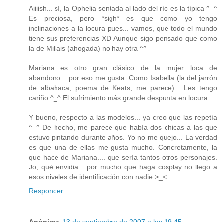
Aiiiish... sí, la Ophelia sentada al lado del río es la típica ^_^
Es preciosa, pero *sigh* es que como yo tengo
inclinaciones a la locura pues... vamos, que todo el mundo
tiene sus preferencias XD Aunque sigo pensado que como
la de Millais (ahogada) no hay otra ^^
Mariana es otro gran clásico de la mujer loca de
abandono... por eso me gusta. Como Isabella (la del jarrón
de albahaca, poema de Keats, me parece)... Les tengo
cariño ^_^ El sufrimiento más grande despunta en locura...
Y bueno, respecto a las modelos... ya creo que las repetía
^_^ De hecho, me parece que había dos chicas a las que
estuvo pintando durante años. Yo no me quejo... La verdad
es que una de ellas me gusta mucho. Concretamente, la
que hace de Mariana.... que sería tantos otros personajes.
Jo, qué envidia... por mucho que haga cosplay no llego a
esos niveles de identificación con nadie >_<
Responder
Anónimo
13 de septiembre de 2007 a las 19:45