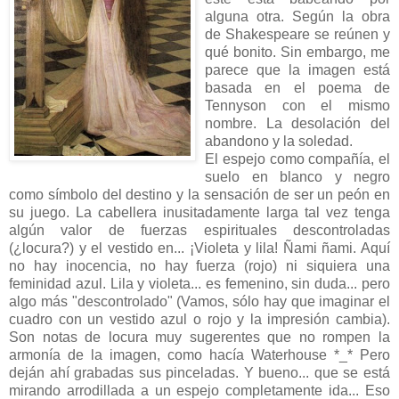
alguna otra. Según la obra
de Shakespeare se reúnen y
qué bonito. Sin embargo, me
parece que la imagen está
basada en el poema de
Tennyson con el mismo
nombre. La desolación del
abandono y la soledad.
El espejo como compañía, el
suelo en blanco y negro
como símbolo del destino y la sensación de ser un peón en
su juego. La cabellera inusitadamente larga tal vez tenga
algún valor de fuerzas espirituales descontroladas
(¿locura?) y el vestido en... ¡Violeta y lila! Ñami ñami. Aquí
no hay inocencia, no hay fuerza (rojo) ni siquiera una
feminidad azul. Lila y violeta... es femenino, sin duda... pero
algo más "descontrolado" (Vamos, sólo hay que imaginar el
cuadro con un vestido azul o rojo y la impresión cambia).
Son notas de locura muy sugerentes que no rompen la
armonía de la imagen, como hacía Waterhouse *_* Pero
deján ahí grabadas sus pinceladas. Y bueno... que se está
mirando arrodillada a un espejo completamente ida... Eso