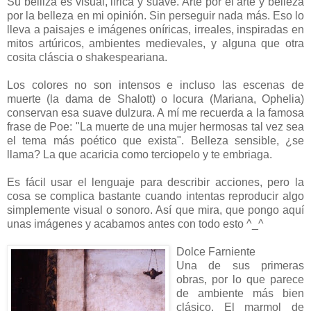
Su belliza es visual, lírica y suave. Arte por el arte y belleza
por la belleza en mi opinión. Sin perseguir nada más. Eso lo
lleva a paisajes e imágenes oníricas, irreales, inspiradas en
mitos artúricos, ambientes medievales, y alguna que otra
cosita cláscia o shakespeariana.
Los colores no son intensos e incluso las escenas de
muerte (la dama de Shalott) o locura (Mariana, Ophelia)
conservan esa suave dulzura. A mí me recuerda a la famosa
frase de Poe: "La muerte de una mujer hermosas tal vez sea
el tema más poético que exista". Belleza sensible, ¿se
llama? La que acaricia como terciopelo y te embriaga.
Es fácil usar el lenguaje para describir acciones, pero la
cosa se complica bastante cuando intentas reproducir algo
simplemente visual o sonoro. Así que mira, que pongo aquí
unas imágenes y acabamos antes con todo esto ^_^
Dolce Farniente
Una de sus primeras
obras, por lo que parece
de ambiente más bien
clásico. El marmol de