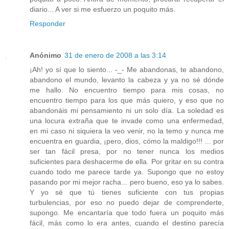
diario... A ver si me esfuerzo un poquito más.
Responder
Anónimo
31 de enero de 2008 a las 3:14
¡Ah! yo sí que lo siento... -_- Me abandonas, te abandono,
abandono el mundo, levanto la cabeza y ya no sé dónde
me hallo. No encuentro tiempo para mis cosas, no
encuentro tiempo para los que más quiero, y eso que no
abandonáis mi pensamiento ni un solo día. La soledad es
una locura extraña que te invade como una enfermedad,
en mi caso ni siquiera la veo venir, no la temo y nunca me
encuentra en guardia, ¡pero, dios, cómo la maldigo!!! ... por
ser tan fácil presa, por no tener nunca los medios
suficientes para deshacerme de ella. Por gritar en su contra
cuando todo me parece tarde ya. Supongo que no estoy
pasando por mi mejor racha... pero bueno, eso ya lo sabes.
Y yo sé que tú tienes suficiente con tus propias
turbulencias, por eso no puedo dejar de comprenderte,
supongo. Me encantaría que todo fuera un poquito más
fácil, más como lo era antes, cuando el destino parecía