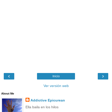
‹
›
Inicio
Ver versión web
About Me
Addictive Epicurean
Ella baila en los hilos