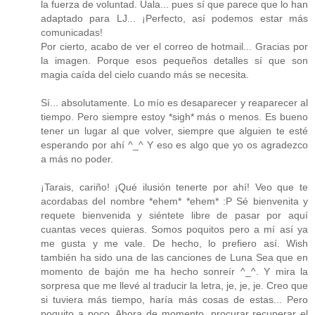
la fuerza de voluntad. Uala... pues sí que parece que lo han
adaptado para LJ... ¡Perfecto, así podemos estar más
comunicadas!
Por cierto, acabo de ver el correo de hotmail... Gracias por
la imagen. Porque esos pequeños detalles sí que son
magia caída del cielo cuando más se necesita.
Sí... absolutamente. Lo mío es desaparecer y reaparecer al
tiempo. Pero siempre estoy *sigh* más o menos. Es bueno
tener un lugar al que volver, siempre que alguien te esté
esperando por ahí ^_^ Y eso es algo que yo os agradezco
a más no poder.
¡Tarais, cariño! ¡Qué ilusión tenerte por ahí! Veo que te
acordabas del nombre *ehem* *ehem* :P Sé bienvenita y
requete bienvenida y siéntete libre de pasar por aquí
cuantas veces quieras. Somos poquitos pero a mí así ya
me gusta y me vale. De hecho, lo prefiero así. Wish
también ha sido una de las canciones de Luna Sea que en
momento de bajón me ha hecho sonreír ^_^. Y mira la
sorpresa que me llevé al traducir la letra, je, je, je. Creo que
si tuviera más tiempo, haría más cosas de estas... Pero
poquito a poco. Ahora de momento, procurar recuperar el