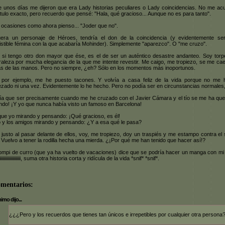
 unos días me dijeron que era Lady historias peculiares o Lady coincidencias. No me ac
título exacto, pero recuerdo que pensé: "Hala, qué gracioso... Aunque no es para tanto".
 ocasiones como ahora pienso... "Joder que no".
uera un personaje de Héroes, tendría el don de la coincidencia (y evidentemente ser
sistible fémina con la que acabaría Mohinder). Simplemente "aparezco". O "me cruzo".
 si tengo otro don mayor que ése, es el de ser un auténtico desastre andanteo. Soy torp
raleza por mucha elegancia de la que me intente revestir. Me caigo, me tropiezo, se me cae
s de las manos. Pero no siempre, ¿eh? Sólo en los momentos más inoportunos.
por ejemplo, me he puesto tacones. Y volvía a casa feliz de la vida porque no me 
ezado ni una vez. Evidentemente lo he hecho. Pero no podía ser en circunstancias normales,
ía que ser precisamente cuando me he cruzado con el Javier Cámara y el tío se me ha qu
ndo! ¡Y yo que nunca había visto un famoso en Barcelona!
que yo mirando y pensando: ¡Qué gracioso, es él!
ío y los amigos mirando y pensando: ¿Y a esa qué le pasa?
 justo al pasar delante de ellos, voy, me tropiezo, doy un traspiés y me estampo contra el 
 Vuelvo a tener la rodilla hecha una mierda. ¿¡Por qué me han tenido que hacer así!?
ompi de curro (que ya ha vuelto de vacaciones) dice que se podría hacer un manga con mi 
iiiiiiiiiiiiiiiiiiii, suma otra historia corta y ridícula de la vida *snif* *snif*.
omentarios:
mo dijo...
¿¿¿Pero y los recuerdos que tienes tan únicos e irrepetibles por cualquier otra persona