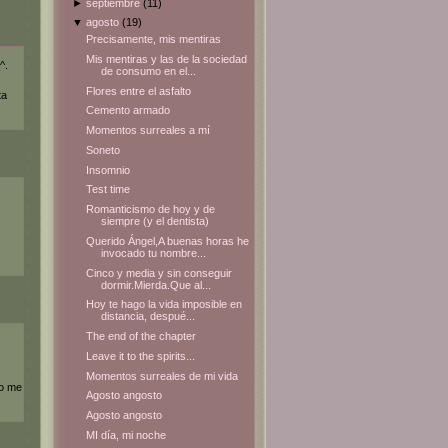
►
septiembre
(11)
▼
agosto
(19)
Precisamente, mis mentiras
Mis mentiras y las de la sociedad
^.
de consumo en el...
Flores entre el asfalto
ta
Cemento armado
Momentos surreales a mí
Soneto
Insomnio
Test time
Romanticismo de hoy y de
siempre (y el dentista)
Querido Ángel,A buenas horas he
invocado tu nombre...
Cinco y media y sin conseguir
dormir.Mierda.Que al...
Hoy te hago la vida imposible en
distancia, despué...
The end of the chapter
Leave it to the spirits...
Momentos surreales de mi vida
no me
Agosto angosto
Agosto angosto
MI día, mi noche