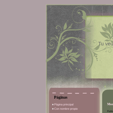
Tu veu
Páginas
Mom
Página principal
Con nombre propio
Publi