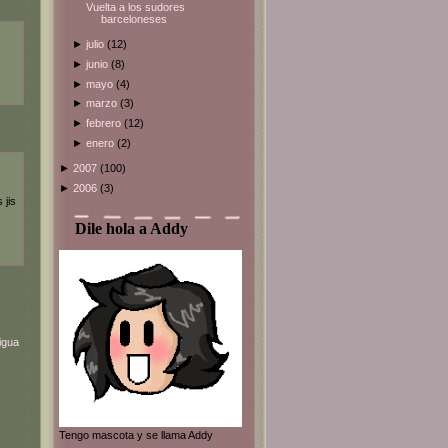
Vuelta a los sudores
barceloneses
►
julio
(12)
►
junio
(8)
►
mayo
(4)
►
marzo
(3)
►
febrero
(12)
►
enero
(2)
►
2007
(100)
►
2006
(3)
 jis
Dile hola a Addy
igua
Tengo mascota y se llama Addy