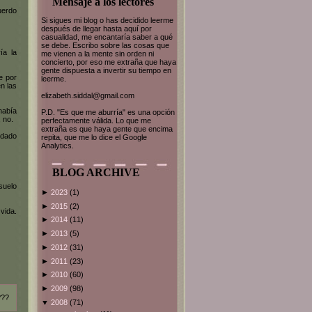
Mensaje a los lectores
uerdo
Si sigues mi blog o has decidido leerme
después de llegar hasta aquí por
casualidad, me encantaría saber a qué
se debe. Escribo sobre las cosas que
ía la
me vienen a la mente sin orden ni
concierto, por eso me extraña que haya
gente dispuesta a invertir su tiempo en
e por
leerme.
n las
elizabeth.siddal@gmail.com
había
P.D. "Es que me aburría" es una opción
 no.
perfectamente válida. Lo que me
extraña es que haya gente que encima
edado
repita, que me lo dice el Google
Analytics.
BLOG ARCHIVE
suelo
►
2023
(1)
►
2015
(2)
vida.
►
2014
(11)
►
2013
(5)
►
2012
(31)
►
2011
(23)
►
2010
(60)
►
2009
(98)
???
▼
2008
(71)