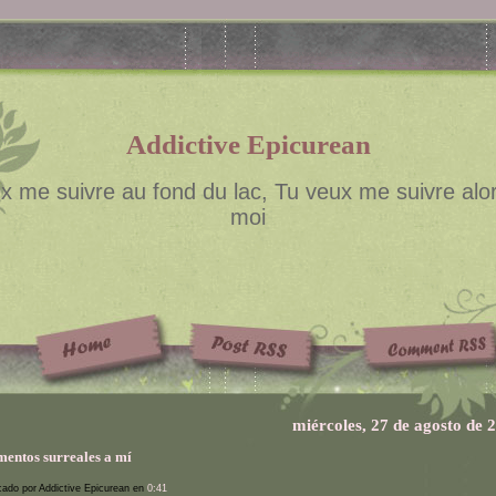
Addictive Epicurean
x me suivre au fond du lac, Tu veux me suivre alor
moi
miércoles, 27 de agosto de 
entos surreales a mí
cado por Addictive Epicurean en
0:41