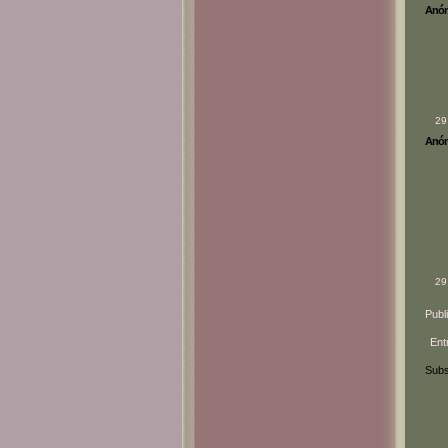
Anóni
29
Anóni
29
Publ
Ent
Subs