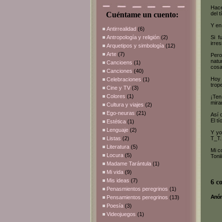
Hace
Cuéntame un cuento:
del 
Y en
Antirrealidad
(6)
Antropología y religión
(2)
Si f
irre
Arquetipos y simbología
(12)
Arte
(7)
Pero
natu
Cancioens
(1)
cosa
Canciones
(40)
Hoy 
Celebraciones
(1)
trop
Cine y TV
(3)
Colores
(1)
¡Ten
mira
Cultura y viajes
(2)
Ego-neuras
(21)
Así 
El t
Estética
(1)
Lenguaje
(2)
Y yo
Listas
(2)
T_T.
Literatura
(5)
Mi c
Locura
(5)
Toniii
Madame Tarántula
(1)
Mi vida
(9)
Mis ideas
(7)
6 c
Penasmientos peregrinos
(1)
Anóni
Pensamientos peregrinos
(13)
Poesía
(3)
Videojuegos
(1)