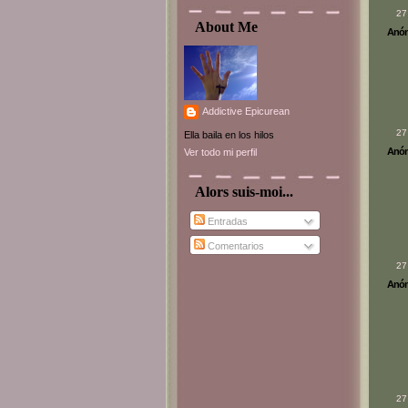
27
About Me
Anóni
Addictive Epicurean
27
Ella baila en los hilos
Anóni
Ver todo mi perfil
Alors suis-moi...
Entradas
Comentarios
27
Anóni
27