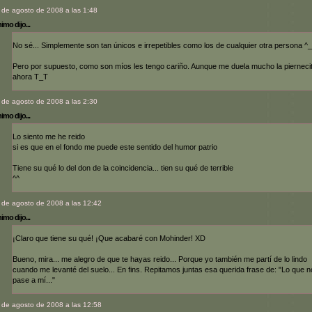
 de agosto de 2008 a las 1:48
mo dijo...
No sé... Simplemente son tan únicos e irrepetibles como los de cualquier otra persona ^_
Pero por supuesto, como son míos les tengo cariño. Aunque me duela mucho la pierneci
ahora T_T
 de agosto de 2008 a las 2:30
mo dijo...
Lo siento me he reido
si es que en el fondo me puede este sentido del humor patrio
Tiene su qué lo del don de la coincidencia... tien su qué de terrible
^^
 de agosto de 2008 a las 12:42
mo dijo...
¡Claro que tiene su qué! ¡Que acabaré con Mohinder! XD
Bueno, mira... me alegro de que te hayas reido... Porque yo también me partí de lo lindo
cuando me levanté del suelo... En fins. Repitamos juntas esa querida frase de: "Lo que 
pase a mí..."
 de agosto de 2008 a las 12:58