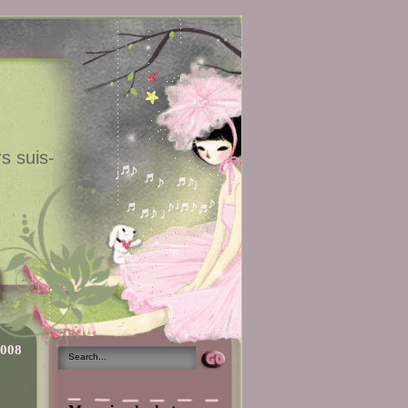
s suis-
2008