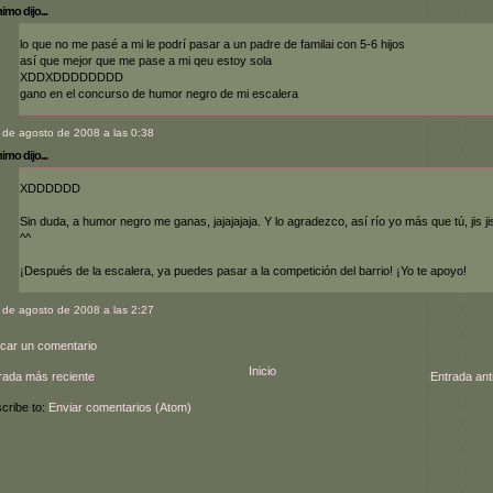
mo dijo...
lo que no me pasé a mi le podrí pasar a un padre de familai con 5-6 hijos
así que mejor que me pase a mi qeu estoy sola
XDDXDDDDDDDD
gano en el concurso de humor negro de mi escalera
 de agosto de 2008 a las 0:38
mo dijo...
XDDDDDD
Sin duda, a humor negro me ganas, jajajajaja. Y lo agradezco, así río yo más que tú, jis jis
^^
¡Después de la escalera, ya puedes pasar a la competición del barrio! ¡Yo te apoyo!
 de agosto de 2008 a las 2:27
icar un comentario
Inicio
rada más reciente
Entrada ant
cribe to:
Enviar comentarios (Atom)