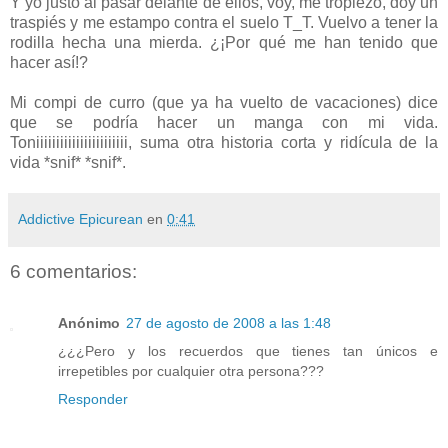
Y yo justo al pasar delante de ellos, voy, me tropiezo, doy un
traspiés y me estampo contra el suelo T_T. Vuelvo a tener la
rodilla hecha una mierda. ¿¡Por qué me han tenido que
hacer así!?
Mi compi de curro (que ya ha vuelto de vacaciones) dice
que se podría hacer un manga con mi vida.
Toniiiiiiiiiiiiiiiiiiiiiii, suma otra historia corta y ridícula de la
vida *snif* *snif*.
Addictive Epicurean
en
0:41
6 comentarios:
Anónimo
27 de agosto de 2008 a las 1:48
¿¿¿Pero y los recuerdos que tienes tan únicos e
irrepetibles por cualquier otra persona???
Responder