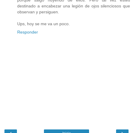
porque salgo huyendo de ellos. Pero tal vez estés
destinado a encabezar una legión de ojos silenciosos que
observan y persiguen.
Ups, hoy se me va un poco.
Responder
‹
›