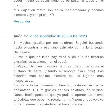
Joder¡¡¡ Que de cosas molonas os pasan a todos en el
metro...
Mis viajes en metro son de lo más standard y además
siempre voy con prisa...XD
Responder
Anónimo
23 de septiembre de 2008 a las 23:29
1.- Muchas gracias por tus palabras. Seguiré buscando
hasta encontrar a ese niño asfixiado por la luna según
Baudelaire.
2.-Por lo que he leído hay otros a los que las historias
extrañas les acontecen en el bus ;).
3.-Vaya... ¡Alguien más con historias que contar sobre el
gustano de tierra! (citando al señorito black hole). Las
historias más bonitas, siempre en los lugares más
inesperados.
4.- ¡Ya te lo he comentado! Pero jo, destroyer se me ha
adelantado T_T. Y gracias por tus palabras, de verdad.
Nunca había pensado que yo pudiera aportar las misma
anécdotas que otros me regalan a mí. Y pensar que yo vivo
por ahí, dame una patada en el trasero, anda.