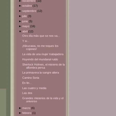
►
noviembre
(10)
►
octubre
(17)
►
septiembre
(12)
►
julio
(3)
►
junio
(5)
►
mayo
(16)
▼
abril
(12)
Otro día más que se nos va...
Y si...
¡Kikuzawa, no me toques los
cojones!
La vida de una mujer trabajadora
Huyendo del mundanal ruido
Sherlock Holmes, el misterio de la
alfombra persa
La primavera la sangre altera
Camino Soria
En fin...
Las cuatro y media
Las dos
Grandes misterios de la vida y el
universo
►
marzo
(6)
►
febrero
(1)