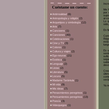
Incre
Cuéntame un cuento:
Me h
por 
Antirrealidad
(6)
supo
Antropología y religión
(2)
al c
Lo q
Arquetipos y simbología
(12)
sido
Arte
(7)
En f
Cancioens
(1)
Canciones
(40)
Como
Répu
Celebraciones
(1)
está
Cine y TV
(3)
lueg
Colores
(1)
Es u
Cultura y viajes
(2)
sent
Ego-neuras
(21)
sufi
sepa
Estética
(1)
sabi
Lenguaje
(2)
devo
Listas
(2)
Creo
Literatura
(5)
últi
Locura
(5)
cont
verá
Madame Tarántula
(1)
Mi vida
(9)
Ya n
Mis ideas
(7)
Penasmientos peregrinos
(1)
Pensamientos peregrinos
(13)
Poesía
(3)
Videojuegos
(1)