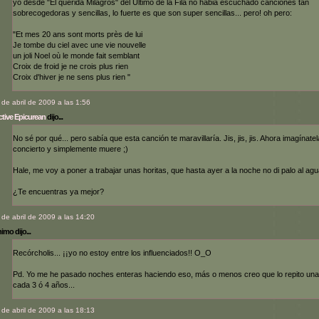
yo desde "El querida Milagros" del Último de la Fila no habia escuchado canciones tan
sobrecogedoras y sencillas, lo fuerte es que son super sencillas... pero! oh pero:
"Et mes 20 ans sont morts près de lui
Je tombe du ciel avec une vie nouvelle
un joli Noel où le monde fait semblant
Croix de froid je ne crois plus rien
Croix d'hiver je ne sens plus rien "
 de abril de 2009 a las 1:56
tive Epicurean
dijo...
No sé por qué... pero sabía que esta canción te maravillaría. Jis, jis, jis. Ahora imagínate
concierto y simplemente muere ;)
Hale, me voy a poner a trabajar unas horitas, que hasta ayer a la noche no di palo al agu
¿Te encuentras ya mejor?
 de abril de 2009 a las 14:20
mo dijo...
Recórcholis... ¡¡yo no estoy entre los influenciados!! O_O
Pd. Yo me he pasado noches enteras haciendo eso, más o menos creo que lo repito un
cada 3 ó 4 años...
 de abril de 2009 a las 18:13