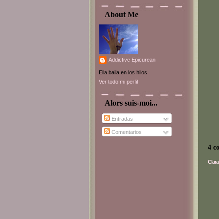
About Me
Addictive Epicurean
Ella baila en los hilos
Ver todo mi perfil
Alors suis-moi...
Entradas
Comentarios
4 c
Clara