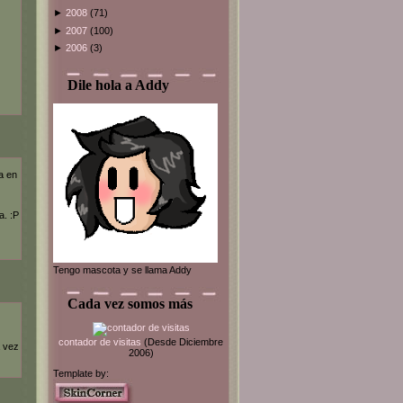
►
2008
(71)
►
2007
(100)
►
2006
(3)
Dile hola a Addy
la en
a. :P
Tengo mascota y se llama Addy
Cada vez somos más
contador de visitas
(Desde Diciembre
a vez
2006)
Template by: