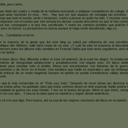
íble, pero cierto...
an dado las cuatro y media de la mañana buscando a antiguos compañeros de colegio. 
qué ando haciendo yo esto... Hm... Hay que ver qué ataques de nostalgia tan extraños.
ngo que todo el mundo, tarde o temprano, vuelve a pensar en quién ha sido. Y muchas vece
ompararte con el camino que han tomado los demás cuando descubres en qué te has conver
ue has conseguido y lo que has sacrificado. Y todos los caminos posibles que podrían 
, pero no fueron. La perspectiva es buena aunque te haga sentir desubicado, digo yo.
ins... Cambiando el tercio.
 la mayoría de la gente que lee este blog ya sabrá por influencia de una servidor
blique des Météors salió hará cosita de un mes. ¡Y cuál ha sido mi sorpresa al descubri
 tercero entre los álbums más vendidos en Francia! Sabía que Indo tenía seguidores, pero 
o no tantos.
n buen disco. Muy diferente a Alice et June (el anterior), de lo cual me alegro. Ya estaba bi
imiento de inseguridad adolescente y preadolescente con toques emo. Un disco dobl
ciente para estudiar todo el ámbito. Ahora nos encontramos con historias de la guerr
raciones y de terror en el frente. Una temática que nadie se esperaba y que sin embarg
do enfocar de un modo magistral. Aunque mi opinión no puede considerarse válida; dema
ción.
 que lo más remarcabe es el: "Only you, Indo." Después de tocar temas tan diversos e
mos treinta años, ha quedado claro que estos señores tienen un tinte especial. Nadie podría 
emplado la guerra con esta mirada. Y eso es lo bueno del grupo. Miren lo que miren, siemp
n con sus ojos... Y esa es la clave para no repetirse y seguir siendo auténticos.
o sé ni lo que digo. Pero bueno, ahí va una de las mejores canciones del disco en mi opinión.