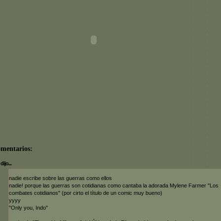
omentarios:
dijo...
nadie escribe sobre las guerras como ellos
nadie! porque las guerras son cotidianas como cantaba la adorada Mylene Farmer "Los
combates cotidianos" (por cirto el título de un comic muy bueno)
yyyy
"Only you, Indo"