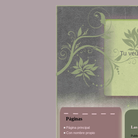
Tu veu
Páginas
Las
Página principal
Con nombre propio
Publi