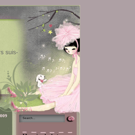
s suis-
2009