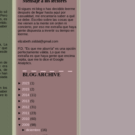
Mensaje a los lectores
Si sigues mi blog o has decidido leerme
No sé
después de llegar hasta aquí por
 Pero
casualidad, me encantaría saber a qué
s, es
se debe. Escribo sobre las cosas que
tido.
me vienen a la mente sin orden ni
haber
concierto, por eso me extraña que haya
gente dispuesta a invertir su tiempo en
leerme.
elizabeth.siddal@gmail.com
a, La
r que
P.D. "Es que me aburría" es una opción
desde
perfectamente válida. Lo que me
extraña es que haya gente que encima
repita, que me lo dice el Google
en de
Analytics.
e era
a, de
o han
BLOG ARCHIVE
siada
►
2023
(1)
n los
►
2015
(2)
haber
re lo
►
2014
(11)
►
2013
(5)
►
2012
(31)
►
2011
(23)
►
2010
(60)
▼
2009
(98)
►
diciembre
(16)