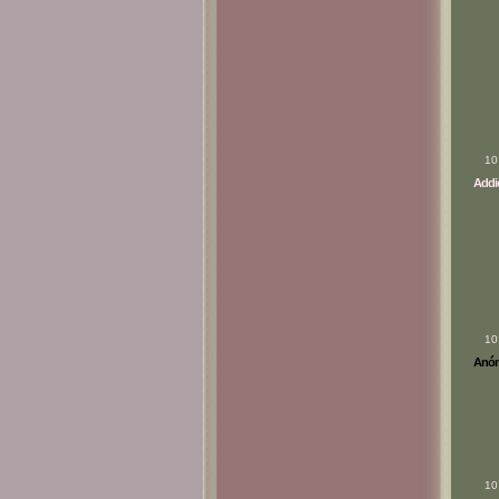
10
Addic
10
Anóni
10