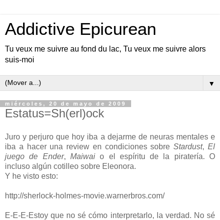
Addictive Epicurean
Tu veux me suivre au fond du lac, Tu veux me suivre alors
suis-moi
▼
miércoles, 20 de mayo de 2009
Estatus=Sh(erl)ock
Juro y perjuro que hoy iba a dejarme de neuras mentales e
iba a hacer una review en condiciones sobre
Stardust
,
El
juego de Ender
,
Maiwai
o el espíritu de la piratería. O
incluso algún cotilleo sobre Eleonora.
Y he visto esto:
http://sherlock-holmes-movie.warnerbros.com/
E-E-E-Estoy que no sé cómo interpretarlo, la verdad. No sé