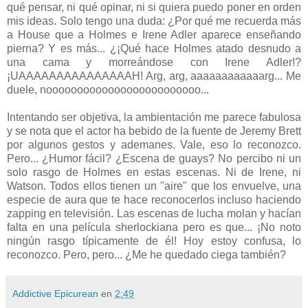
qué pensar, ni qué opinar, ni si quiera puedo poner en orden
mis ideas. Solo tengo una duda: ¿Por qué me recuerda más
a House que a Holmes e Irene Adler aparece enseñando
pierna? Y es más... ¿¡Qué hace Holmes atado desnudo a
una cama y morreándose con Irene Adler!?
¡UAAAAAAAAAAAAAAAH! Arg, arg, aaaaaaaaaaaarg... Me
duele, nooooooooooooooooooooooooo...
Intentando ser objetiva, la ambientación me parece fabulosa
y se nota que el actor ha bebido de la fuente de Jeremy Brett
por algunos gestos y ademanes. Vale, eso lo reconozco.
Pero... ¿Humor fácil? ¿Escena de guays? No percibo ni un
solo rasgo de Holmes en estas escenas. Ni de Irene, ni
Watson. Todos ellos tienen un "aire" que los envuelve, una
especie de aura que te hace reconocerlos incluso haciendo
zapping en televisión. Las escenas de lucha molan y hacían
falta en una película sherlockiana pero es que... ¡No noto
ningún rasgo típicamente de él! Hoy estoy confusa, lo
reconozco. Pero, pero... ¿Me he quedado ciega también?
Addictive Epicurean
en
2:49