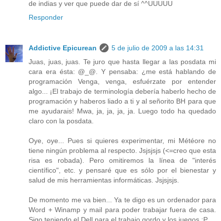
de indias y ver que puede dar de sí ^^UUUUU
Responder
Addictive Epicurean
5 de julio de 2009 a las 14:31
Juas, juas, juas. Te juro que hasta llegar a las posdata mi
cara era ésta: @_@. Y pensaba: ¿me está hablando de
programación Venga, venga, esfuérzate por entender
algo... ¡El trabajo de terminología debería haberlo hecho de
programación y haberos liado a ti y al señorito BH para que
me ayudarais! Mwa, ja, ja, ja, ja. Luego todo ha quedado
claro con la posdata.
Oye, oye... Pues si quieres experimentar, mi Météore no
tiene ningún problema al respecto. Jsjsjsjs (<=creo que esta
risa es robada). Pero omitiremos la línea de "interés
científico", etc. y pensaré que es sólo por el bienestar y
salud de mis herramientas informáticas. Jsjsjsjs.
De momento me va bien... Ya te digo es un ordenador para
Word + Winamp y mail para poder trabajar fuera de casa.
Sigo teniendo el Dell para el trabajo gordo y los juegos :P.