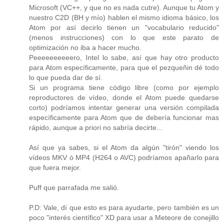
Microsoft (VC++, y que no es nada cutre). Aunque tu Atom y
nuestro C2D (BH y mío) hablen el mismo idioma básico, los
Atom por así decirlo tienen un "vocabulario reducido"
(menos instrucciones) con lo que este parato de
optimización no iba a hacer mucho.
Peeeeeeeeeero, Intel lo sabe, así que hay otro producto
para Atom específicamente, para que el pezqueñin dé todo
lo que pueda dar de sí.
Si un programa tiene código libre (como por ejemplo
reproductores de vídeo, donde el Atom puede quedarse
corto) podríamos intentar generar una versión compilada
específicamente para Atom que de debería funcionar mas
rápido, aunque a priori no sabría decirte...
Así que ya sabes, si el Atom da algún "tirón" viendo los
vídeos MKV ó MP4 (H264 o AVC) podríamos apañarlo para
que fuera mejor.
Puff que parrafada me salió.
P.D: Vale, dí que esto es para ayudarte, pero también es un
poco "interés científico" XD para usar a Meteore de conejillo