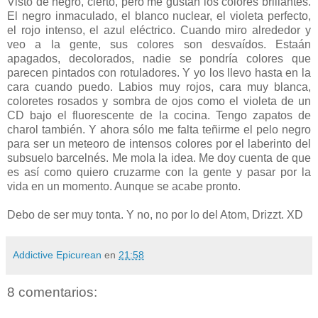
Visto de negro, cierto, pero me gustan los colores brillantes.
El negro inmaculado, el blanco nuclear, el violeta perfecto,
el rojo intenso, el azul eléctrico. Cuando miro alrededor y
veo a la gente, sus colores son desvaídos. Estaán
apagados, decolorados, nadie se pondría colores que
parecen pintados con rotuladores. Y yo los llevo hasta en la
cara cuando puedo. Labios muy rojos, cara muy blanca,
coloretes rosados y sombra de ojos como el violeta de un
CD bajo el fluorescente de la cocina. Tengo zapatos de
charol también. Y ahora sólo me falta teñirme el pelo negro
para ser un meteoro de intensos colores por el laberinto del
subsuelo barcelnés. Me mola la idea. Me doy cuenta de que
es así como quiero cruzarme con la gente y pasar por la
vida en un momento. Aunque se acabe pronto.
Debo de ser muy tonta. Y no, no por lo del Atom, Drizzt. XD
Addictive Epicurean
en
21:58
8 comentarios: