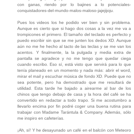
con ganas, riendo por lo bajines a lo potenciales-
conquistadores-del-mundo-malos-maloso-jajejijoju.
Pues los videos los he podido ver bien y sin problema.
Aunque es cierto que si hago dos cosas a la vez me va a
trompicones el primero. El tamaño del teclado es perfecto y
puedo escribir sin que se me junten los dedos XD. Aunque
aún no me he hecho al tacto de las teclas y se me van los
acentos. Y finalmente, la la pulgada y media extra de
pantalla se agradece y no me tengo que quedar ciega
cuando escribo. Eso sí, está visto que servirá para lo que
tenía planeado en un momento y nada más: abrir el word,
mirar el mail y escuchar música de fondo XD. Puede que no
sea potente, pero ha demostrado que me resultará de
utilidad. Esta tarde he bajado a airearme al bar de los
chinos que tengo debajo de casa y la hora del café se ha
convertido en redactar a todo trapo. Si me acostumbro a
llevarlo encima por fin podré coger una buena rutina para
trabajar con Madame Tarántula & Company. Además, sólo
me inspiro en cafeterías.
¡Ah, sí! Y he desayunado un café en el balcón con Meteoro