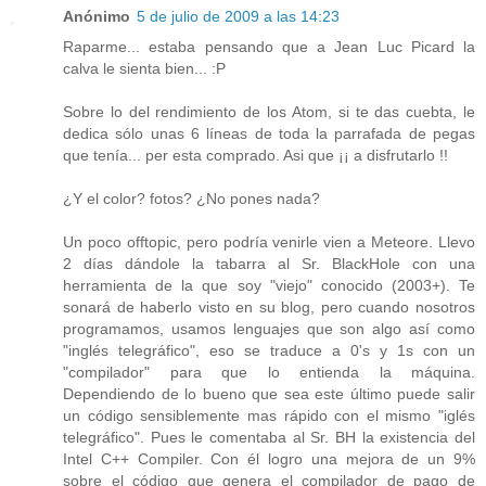
Anónimo
5 de julio de 2009 a las 14:23
Raparme... estaba pensando que a Jean Luc Picard la
calva le sienta bien... :P
Sobre lo del rendimiento de los Atom, si te das cuebta, le
dedica sólo unas 6 líneas de toda la parrafada de pegas
que tenía... per esta comprado. Asi que ¡¡ a disfrutarlo !!
¿Y el color? fotos? ¿No pones nada?
Un poco offtopic, pero podría venirle vien a Meteore. Llevo
2 días dándole la tabarra al Sr. BlackHole con una
herramienta de la que soy "viejo" conocido (2003+). Te
sonará de haberlo visto en su blog, pero cuando nosotros
programamos, usamos lenguajes que son algo así como
"inglés telegráfico", eso se traduce a 0's y 1s con un
"compilador" para que lo entienda la máquina.
Dependiendo de lo bueno que sea este último puede salir
un código sensiblemente mas rápido con el mismo "iglés
telegráfico". Pues le comentaba al Sr. BH la existencia del
Intel C++ Compiler. Con él logro una mejora de un 9%
sobre el código que genera el compilador de pago de