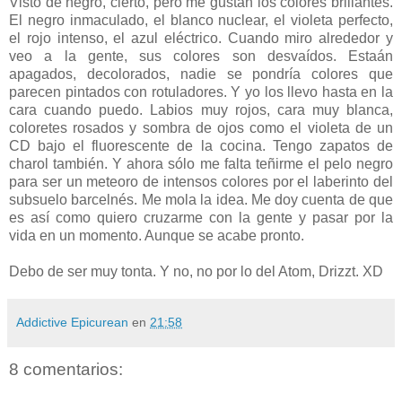
Visto de negro, cierto, pero me gustan los colores brillantes.
El negro inmaculado, el blanco nuclear, el violeta perfecto,
el rojo intenso, el azul eléctrico. Cuando miro alrededor y
veo a la gente, sus colores son desvaídos. Estaán
apagados, decolorados, nadie se pondría colores que
parecen pintados con rotuladores. Y yo los llevo hasta en la
cara cuando puedo. Labios muy rojos, cara muy blanca,
coloretes rosados y sombra de ojos como el violeta de un
CD bajo el fluorescente de la cocina. Tengo zapatos de
charol también. Y ahora sólo me falta teñirme el pelo negro
para ser un meteoro de intensos colores por el laberinto del
subsuelo barcelnés. Me mola la idea. Me doy cuenta de que
es así como quiero cruzarme con la gente y pasar por la
vida en un momento. Aunque se acabe pronto.
Debo de ser muy tonta. Y no, no por lo del Atom, Drizzt. XD
Addictive Epicurean
en
21:58
8 comentarios: