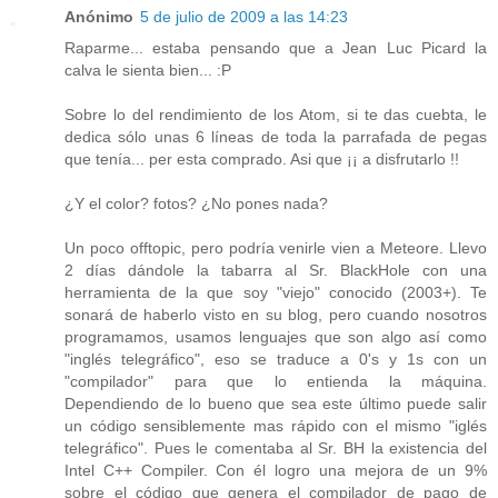
Anónimo
5 de julio de 2009 a las 14:23
Raparme... estaba pensando que a Jean Luc Picard la
calva le sienta bien... :P
Sobre lo del rendimiento de los Atom, si te das cuebta, le
dedica sólo unas 6 líneas de toda la parrafada de pegas
que tenía... per esta comprado. Asi que ¡¡ a disfrutarlo !!
¿Y el color? fotos? ¿No pones nada?
Un poco offtopic, pero podría venirle vien a Meteore. Llevo
2 días dándole la tabarra al Sr. BlackHole con una
herramienta de la que soy "viejo" conocido (2003+). Te
sonará de haberlo visto en su blog, pero cuando nosotros
programamos, usamos lenguajes que son algo así como
"inglés telegráfico", eso se traduce a 0's y 1s con un
"compilador" para que lo entienda la máquina.
Dependiendo de lo bueno que sea este último puede salir
un código sensiblemente mas rápido con el mismo "iglés
telegráfico". Pues le comentaba al Sr. BH la existencia del
Intel C++ Compiler. Con él logro una mejora de un 9%
sobre el código que genera el compilador de pago de