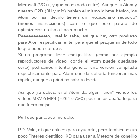
Microsoft (VC++, y que no es nada cutre). Aunque tu Atom y
nuestro C2D (BH y mío) hablen el mismo idioma básico, los
Atom por así decirlo tienen un "vocabulario reducido"
(menos instrucciones) con lo que este parato de
optimización no iba a hacer mucho.
Peeeeeeeeeero, Intel lo sabe, así que hay otro producto
para Atom específicamente, para que el pezqueñin dé todo
lo que pueda dar de sí.
Si un programa tiene código libre (como por ejemplo
reproductores de vídeo, donde el Atom puede quedarse
corto) podríamos intentar generar una versión compilada
específicamente para Atom que de debería funcionar mas
rápido, aunque a priori no sabría decirte...
Así que ya sabes, si el Atom da algún "tirón" viendo los
vídeos MKV ó MP4 (H264 o AVC) podríamos apañarlo para
que fuera mejor.
Puff que parrafada me salió.
P.D: Vale, dí que esto es para ayudarte, pero también es un
poco "interés científico" XD para usar a Meteore de conejillo