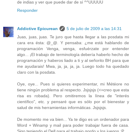
de indias y ver que puede dar de sí ^^UUUUU
Responder
Addictive Epicurean
5 de julio de 2009 a las 14:31
Juas, juas, juas. Te juro que hasta llegar a las posdata mi
cara era ésta: @_@. Y pensaba: ¿me está hablando de
programación Venga, venga, esfuérzate por entender
algo... ¡El trabajo de terminología debería haberlo hecho de
programación y haberos liado a ti y al señorito BH para que
me ayudarais! Mwa, ja, ja, ja, ja. Luego todo ha quedado
claro con la posdata.
Oye, oye... Pues si quieres experimentar, mi Météore no
tiene ningún problema al respecto. Jsjsjsjs (<=creo que esta
risa es robada). Pero omitiremos la línea de "interés
científico", etc. y pensaré que es sólo por el bienestar y
salud de mis herramientas informáticas. Jsjsjsjs.
De momento me va bien... Ya te digo es un ordenador para
Word + Winamp y mail para poder trabajar fuera de casa.
Sigo teniendo el Dell para el trabajo gordo y los juegos :P.