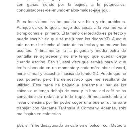
con ganas, riendo por lo bajines a lo potenciales-
conquistadores-del-mundo-malos-maloso-jajejijoju.
Pues los videos los he podido ver bien y sin problema.
Aunque es cierto que si hago dos cosas a la vez me va a
trompicones el primero. El tamaño del teclado es perfecto y
puedo escribir sin que se me junten los dedos XD. Aunque
aún no me he hecho al tacto de las teclas y se me van los
acentos. Y finalmente, la la pulgada y media extra de
pantalla se agradece y no me tengo que quedar ciega
cuando escribo. Eso sí, está visto que servirá para lo que
tenía planeado en un momento y nada más: abrir el word,
mirar el mail y escuchar música de fondo XD. Puede que no
sea potente, pero ha demostrado que me resultará de
utilidad. Esta tarde he bajado a airearme al bar de los
chinos que tengo debajo de casa y la hora del café se ha
convertido en redactar a todo trapo. Si me acostumbro a
llevarlo encima por fin podré coger una buena rutina para
trabajar con Madame Tarántula & Company. Además, sólo
me inspiro en cafeterías.
¡Ah, sí! Y he desayunado un café en el balcón con Meteoro