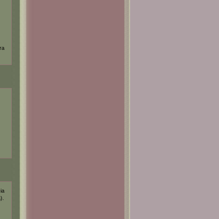
ra
ia
).