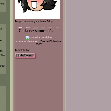
para
Tengo mascota y se llama Addy
ba:
Cada vez somos más
la
contador de visitas
(Desde Diciembre
2006)
Template by:
to.
 etc.
.
poder