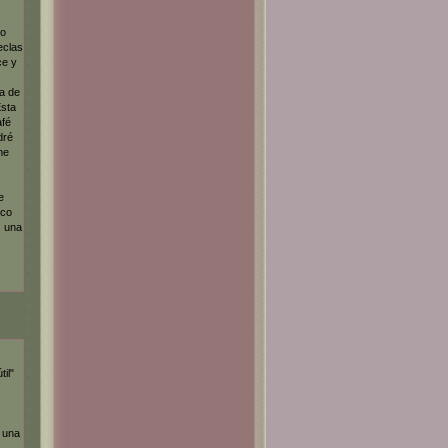
do
eclas
ce y
a de
Esta
afé
dré
me
e
ico
s una
il"
 una