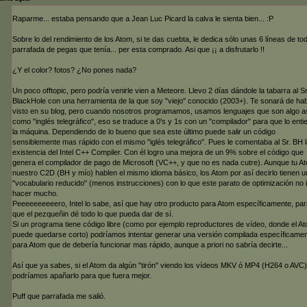
Raparme... estaba pensando que a Jean Luc Picard la calva le sienta bien... :P
Sobre lo del rendimiento de los Atom, si te das cuebta, le dedica sólo unas 6 líneas de tod
parrafada de pegas que tenía... per esta comprado. Asi que ¡¡ a disfrutarlo !!
¿Y el color? fotos? ¿No pones nada?
Un poco offtopic, pero podría venirle vien a Meteore. Llevo 2 días dándole la tabarra al Sr
BlackHole con una herramienta de la que soy "viejo" conocido (2003+). Te sonará de hab
visto en su blog, pero cuando nosotros programamos, usamos lenguajes que son algo a
como "inglés telegráfico", eso se traduce a 0's y 1s con un "compilador" para que lo enti
la máquina. Dependiendo de lo bueno que sea este último puede salir un código
sensiblemente mas rápido con el mismo "iglés telegráfico". Pues le comentaba al Sr. BH 
existencia del Intel C++ Compiler. Con él logro una mejora de un 9% sobre el código que
genera el compilador de pago de Microsoft (VC++, y que no es nada cutre). Aunque tu A
nuestro C2D (BH y mío) hablen el mismo idioma básico, los Atom por así decirlo tienen u
"vocabulario reducido" (menos instrucciones) con lo que este parato de optimización no 
hacer mucho.
Peeeeeeeeeero, Intel lo sabe, así que hay otro producto para Atom específicamente, par
que el pezqueñin dé todo lo que pueda dar de sí.
Si un programa tiene código libre (como por ejemplo reproductores de vídeo, donde el A
puede quedarse corto) podríamos intentar generar una versión compilada específicame
para Atom que de debería funcionar mas rápido, aunque a priori no sabría decirte...
Así que ya sabes, si el Atom da algún "tirón" viendo los vídeos MKV ó MP4 (H264 o AVC)
podríamos apañarlo para que fuera mejor.
Puff que parrafada me salió.