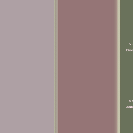
5 
Dkeo
5 
Addic