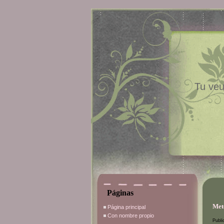
Tu veu
Páginas
Met
Página principal
Con nombre propio
Publi