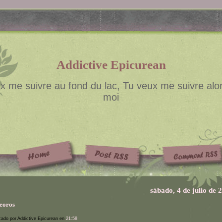
Addictive Epicurean
x me suivre au fond du lac, Tu veux me suivre alor
moi
sábado, 4 de julio de 
eoros
cado por Addictive Epicurean en
21:58