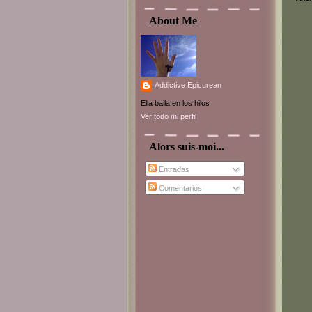
About Me
Addictive Epicurean
Ella baila en los hilos
Ver todo mi perfil
Alors suis-moi...
Entradas
Comentarios