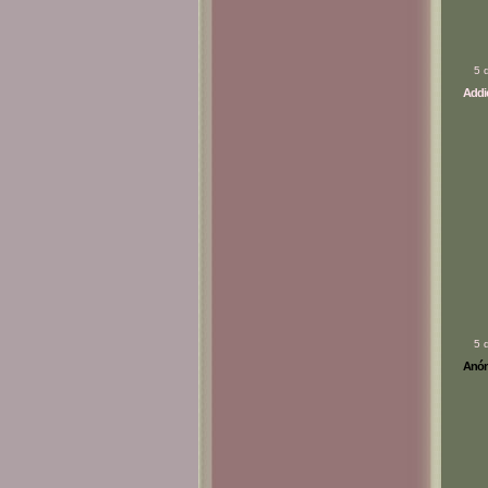
5 
Addic
5 
Anóni