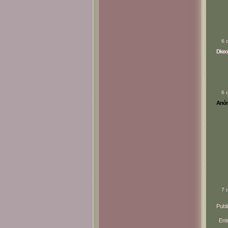
6 
Dkeo
6 
Anóni
7 
Publ
Ent