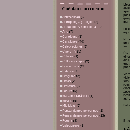
Mété
Cuéntame un cuento:
olvi
apar
por 
Antirrealidad
(6)
que 
Antropología y religión
(2)
más 
Arquetipos y simbología
(12)
Lo ú
Arte
(7)
aquí
Cancioens
(1)
No s
Canciones
(40)
una 
fuer
Celebraciones
(1)
Cine y TV
(3)
Últi
Colores
(1)
cinc
de c
Cultura y viajes
(2)
gust
Ego-neuras
(21)
paso
Estética
(1)
Vist
Lenguaje
(2)
viol
Listas
(2)
son 
rotu
Literatura
(5)
colo
Locura
(5)
zapa
inte
Madame Tarántula
(1)
así 
Mi vida
(9)
Debo
Mis ideas
(7)
Penasmientos peregrinos
(1)
Pensamientos peregrinos
(13)
8 c
Poesía
(3)
Videojuegos
(1)
Anóni