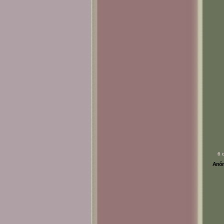
6 
Anóni