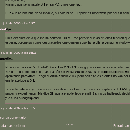
Primero que se lo instale BH en su PC, y nos cuenta...
P.D: Aun no nos has dicho modelo, ni color, ni na... :P podrías robar wifis por ahi sin sabe
de julio de 2009 a las 0:57
vkiel
dijo...
Pues después de lo que me ha contado Drizzt... me parece que las pruebas tendrán que
esperar, porque son unos desgraciados que quieren soportar la última versión en todo ¬
de julio de 2009 a las 15:11
mo dijo...
No no, no me seas "stril failtel" BlackHole XDDDDD (arggg no se va de la cabeza la can
XDD). Lo que no podemos pasarla aún sin Visual Studio 2008 es un
reproductor de vi
optimizado para Atom. Tengo el Visual Studio 2003, pero con ese los fuentes no van por 
que le explique a BH.
Teneis la anfitriona y tú en vuestros mails respectivos 3 versiones compiladas de LAME
probar y experimentar. Me dice BH que a el no le llegó el mail :S si no os ha llegado deci
y lo subo a Megaupload
de julio de 2009 a las 0:15
icar un comentario
Inicio
rada más reciente
Entrada ant