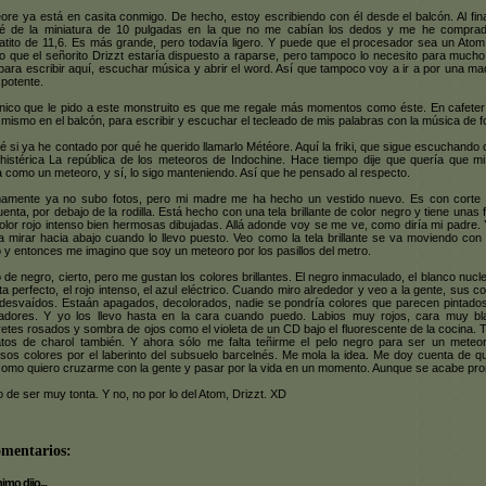
ore ya está en casita conmigo. De hecho, estoy escribiendo con él desde el balcón. Al fin
dé de la miniatura de 10 pulgadas en la que no me cabían los dedos y me he compra
atito de 11,6. Es más grande, pero todavía ligero. Y puede que el procesador sea un Atom
lo que el señorito Drizzt estaría dispuesto a raparse, pero tampoco lo necesito para much
para escribir aquí, escuchar música y abrir el word. Así que tampoco voy a ir a por una ma
potente.
nico que le pido a este monstruito es que me regale más momentos como éste. En cafeter
 mismo en el balcón, para escribir y escuchar el tecleado de mis palabras con la música de f
é si ya he contado por qué he querido llamarlo Météore. Aquí la friki, que sigue escuchando
histérica La república de los meteoros de Indochine. Hace tiempo dije que quería que mi
a como un meteoro, y sí, lo sigo manteniendo. Así que he pensado al respecto.
mamente ya no subo fotos, pero mi madre me ha hecho un vestido nuevo. Es con corte
uenta, por debajo de la rodilla. Está hecho con una tela brillante de color negro y tiene unas 
olor rojo intenso bien hermosas dibujadas. Allá adonde voy se me ve, como diría mi padre.
a mirar hacia abajo cuando lo llevo puesto. Veo como la tela brillante se va moviendo con
 y entonces me imagino que soy un meteoro por los pasillos del metro.
o de negro, cierto, pero me gustan los colores brillantes. El negro inmaculado, el blanco nucle
eta perfecto, el rojo intenso, el azul eléctrico. Cuando miro alrededor y veo a la gente, sus c
desvaídos. Estaán apagados, decolorados, nadie se pondría colores que parecen pintado
ladores. Y yo los llevo hasta en la cara cuando puedo. Labios muy rojos, cara muy bl
retes rosados y sombra de ojos como el violeta de un CD bajo el fluorescente de la cocina. 
tos de charol también. Y ahora sólo me falta teñirme el pelo negro para ser un meteo
nsos colores por el laberinto del subsuelo barcelnés. Me mola la idea. Me doy cuenta de q
como quiero cruzarme con la gente y pasar por la vida en un momento. Aunque se acabe pro
 de ser muy tonta. Y no, no por lo del Atom, Drizzt. XD
omentarios:
mo dijo...