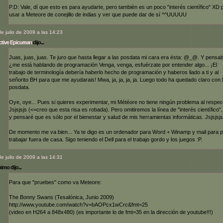
P.D: Vale, dí que esto es para ayudarte, pero también es un poco "interés científico" XD 
usar a Meteore de conejillo de indias y ver que puede dar de sí ^^UUUUU
de julio de 2009 a las 14:23
tive Epicurean
dijo...
Juas, juas, juas. Te juro que hasta llegar a las posdata mi cara era ésta: @_@. Y pensa
¿me está hablando de programación Venga, venga, esfuérzate por entender algo... ¡El
trabajo de terminología debería haberlo hecho de programación y haberos liado a ti y al
señorito BH para que me ayudarais! Mwa, ja, ja, ja, ja. Luego todo ha quedado claro con 
posdata.
Oye, oye... Pues si quieres experimentar, mi Météore no tiene ningún problema al respec
Jsjsjsjs (<=creo que esta risa es robada). Pero omitiremos la línea de "interés científico",
y pensaré que es sólo por el bienestar y salud de mis herramientas informáticas. Jsjsjsjs
De momento me va bien... Ya te digo es un ordenador para Word + Winamp y mail para 
trabajar fuera de casa. Sigo teniendo el Dell para el trabajo gordo y los juegos :P.
de julio de 2009 a las 14:31
mo dijo...
Para que "pruebes" como va Meteore:
The Bonny Swans (Tesalónica, Junio 2009)
http://www.youtube.com/watch?v=bAOPcx1wCrc&fmt=25
(video en H264 a 848x480) (es importante lo de fmt=35 en la dirección de youtube!!!)