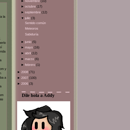
►
noviembre
(10)
►
octubre
(17)
►
septiembre
(12)
a la
▼
julio
(3)
Sentido común
Meteoros
Sabiduría
.
►
junio
(5)
erlo
sí
►
mayo
(16)
enda
►
abril
(12)
►
marzo
(6)
la
►
febrero
(1)
tom y
►
2008
(71)
n
iba a
►
2007
(100)
►
2006
(3)
a
Dile hola a Addy
tom
nte