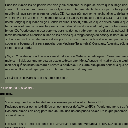
Pues los videos los he podido ver bien y sin problema. Aunque es cierto que si hago dos
cosas a la vez me va a trompicones el primero. El tamaño del teclado es perfecto y pue
escribir sin que se me junten los dedos XD. Aunque aún no me he hecho al tacto de las t
y se me van los acentos. Y finalmente, la la pulgada y media extra de pantalla se agrade
no me tengo que quedar ciega cuando escribo. Eso sí, está visto que servirá para lo que
tenía planeado en un momento y nada más: abrir el word, mirar el mail y escuchar músic
fondo XD. Puede que no sea potente, pero ha demostrado que me resultará de utilidad. 
tarde he bajado a airearme al bar de los chinos que tengo debajo de casa y la hora del c
se ha convertido en redactar a todo trapo. Si me acostumbro a llevarlo encima por fin po
coger una buena rutina para trabajar con Madame Tarántula & Company. Además, sólo 
inspiro en cafeterías.
¡Ah, sí! Y he desayunado un café en el balcón con Meteoro en el regazo. Creo que pued
mejorar mi vida aunque no sea un trasto todoterreno. Mola. Aunque mi madre dice o expl
bien por qué se llama Meteoro o llevará a equívoco. Es cierto cualquiera pensaría que e
máquina ultrarrápida que por hacer, te hace hasta el desayuno.
¿Cuándo empezamos con los experimentos?
de julio de 2009 a las 0:10
mo dijo...
Yo no tengo ancho de banda hasta el viernes para bajarlo... te toca BH.
Podemos probar con el LAME (es un compresor de WAV a MP3). Puede que no te sea "út
(Meteore puede con eso) pero nos da una idea de que puede hacer. De lo que podemos
sacar de más.
Lo malo... es un .exe que tienes que arrancar desde una ventanita de MSDOS tecleando
linea (sencilla).