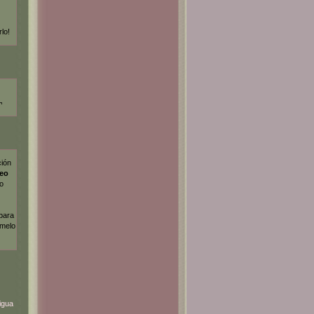
rlo!
¬
ción
deo
lo
 para
dmelo
igua