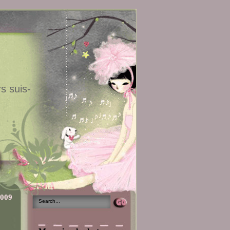
s suis-
2009