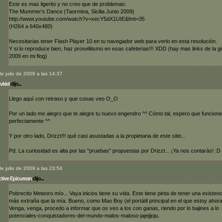
Este es mas ligerito y no creo que de problemas:
The Mummer's Dance (Taormina, Sicilia Junio 2009)
http://www.youtube.com/watch?v=xecY5dX1UIE&fmt=35
(H264 a 640x480)
Necesitarias tener Flash Player 10 en tu navegador web para verlo en esta resolución.
Y si lo reproduce bien, haz proselitismo en esas cafeterias!!! XDD (hay mas links de la gi
2009 en mi flog)
de julio de 2009 a las 14:37
vkiel
dijo...
Llego aquí con retraso y que cosas veo O_O
Por un lado me alegro que te alegre tu nuevo engendro ^^ Cómo tal, espero que funcione
perfectamente ^^
Y por otro lado, Drizzt!!! qué casi asustadas a la propietaria de este sitio...
Pd. La curiosidad es alta por las "pruebas" propuestas por Drizzt... ¡Ya nos contarás! :D
de julio de 2009 a las 23:54
tive Epicurean
dijo...
Pobrecito Meteoro mío... Vaya inicios tiene su vida. Este tiene pinta de tener una existenc
más extraña que la mía. Bueno, como Mao Boy (el portátil principal en el que estoy ahora
Venga, venga, procedo a informar que os veo a los con ganas, riendo por lo bajines a lo
potenciales-conquistadores-del-mundo-malos-maloso-jajejijoju.