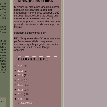
Mensaje a los lectores
ue he
e eso
Si sigues mi blog o has decidido leerme
ación
después de llegar hasta aquí por
yo en
casualidad, me encantaría saber a qué
io de
se debe. Escribo sobre las cosas que
friki
me vienen a la mente sin orden ni
concierto, por eso me extraña que haya
gente dispuesta a invertir su tiempo en
uando
leerme.
do si
" era
elizabeth.siddal@gmail.com
P.D. "Es que me aburría" es una opción
en un
perfectamente válida. Lo que me
rreno
extraña es que haya gente que encima
eja".
repita, que me lo dice el Google
s que
Analytics.
ierro
elo a
sales
BLOG ARCHIVE
rques
 pies
►
2023
(1)
 todo
ome a
►
2015
(2)
o por
►
2014
(11)
►
2013
(5)
►
2012
(31)
►
2011
(23)
►
2010
(60)
▼
2009
(98)
e ^^
►
diciembre
(16)