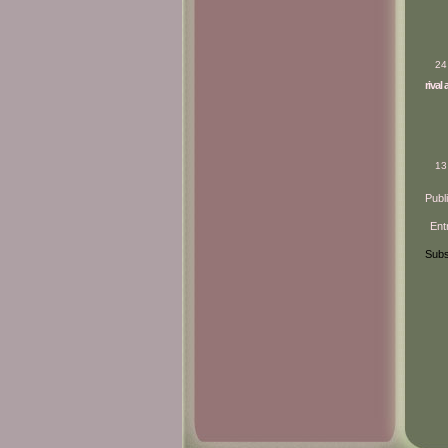
24
rival
13
Publ
Ent
Subs