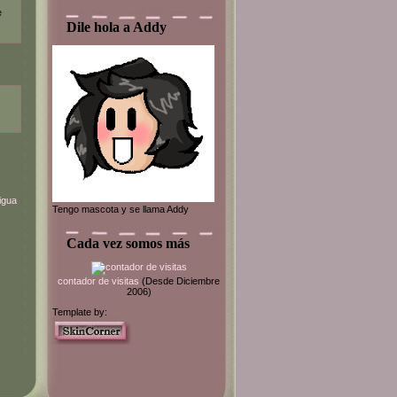
e
Dile hola a Addy
igua
Tengo mascota y se llama Addy
Cada vez somos más
contador de visitas
(Desde Diciembre
2006)
Template by: