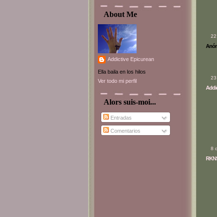
About Me
22
Anóni
Addictive Epicurean
Ella baila en los hilos
23
Ver todo mi perfil
Addic
Alors suis-moi...
Entradas
Comentarios
8 
RKN