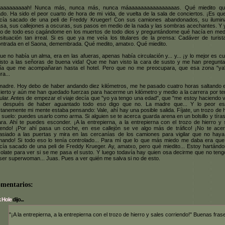
aaaaaaaaaah! Nunca más, nunca más, nunca máaaaaaaaaaaaaaaaas. Qué miedito q
do. Ha sido el peor cuarto de hora de mi vida, de vuelta de la sala de conciertos. ¡Es qu
cía sacado de una peli de Freddy Krueger! Con sus camiones abandonados, su ilumin
sa, sus callejones a oscuras, sus pasos en medio de la nada y las sombras acechantes. Y 
o de todo eso cagándome en los muertos de todo dios y preguntándome qué hacía en med
situación tan irreal. Si es que ya me veía los titulares de la prensa: Cadáver de turista 
ntrada en el Saona, demembrada. Qué medito, amatxo. Qué miedito.
ue no había un alma, era en las afueras, apenas había circulación y... y... ¡y lo mejor es c
isto a las señoras de buena vida! Que me han visto la cara de susto y me han pregunta
ía que me acompañaran hasta el hotel. Pero que no me preocupara, que esa zona "ya
ra...
madre. Hoy debo de haber andando diez kilómetros, me he pasado cuatro horas saltando 
ierto y aún me han quedado fuerzas para hacerme un kilómetro y medio a la carrera por te
gular. Antes de empezar el viaje decía que "yo ya tengo una edad", que "me estoy haciendo vi
, después de haber aguantado todo eso digo que no. La madre que... Y lo peor e
tanemente mi mente estaba pensando: Vale, ahí hay una posible salida. Fíjate, un trozo de h
l suelo: puedes usarlo como arma. Si alguien se te acerca guarda arena en un bolsillo y tíras
ara. Ahí te puedes esconder. ¡A la entrepierna, a la entrepierna con el trozo de hierro y 
iendo! ¡Por ahí pasa un coche, en ese callejón se ve algo más de tráfico! ¡No te ace
siado a las puertas y mira en las cercanías de los camiones para vigilar que no haya
ando! Si todo eso lo tenía controlado... Para mí que lo que más miedo me daba era que
cía sacado de una peli de Freddy Krueger. Ay, amatxo, pero qué miedito... Estoy hartánd
olate para ver si se me pasa el susto. Y luego todavía hay quien osa decirme que no teng
ser superwoman... Juas. Pues a ver quién me salva si no de esto.
omentarios:
 Hole
dijo...
"¡A la entrepierna, a la entrepierna con el trozo de hierro y sales corriendo!" Buenas fras