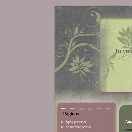
Tu veu
Páginas
Ama
Página principal
Con nombre propio
Publi