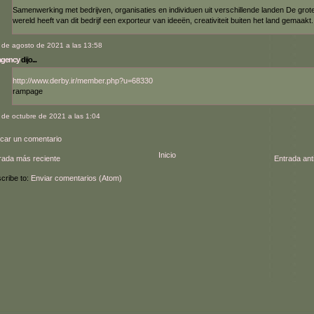
Samenwerking met bedrijven, organisaties en individuen uit verschillende landen De grot
wereld heeft van dit bedrijf een exporteur van ideeën, creativiteit buiten het land gemaakt.
 de agosto de 2021 a las 13:58
 agency
dijo...
http://www.derby.ir/member.php?u=68330
rampage
 de octubre de 2021 a las 1:04
icar un comentario
Inicio
rada más reciente
Entrada ant
cribe to:
Enviar comentarios (Atom)