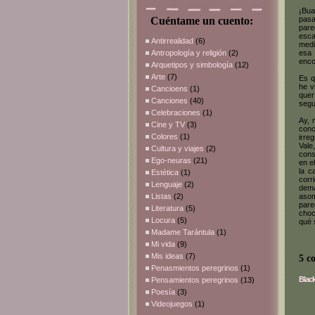
¡Bu
Cuéntame un cuento:
pasa
pare
esca
Antirrealidad
(6)
medi
Antropología y religión
(2)
esa 
enco
Arquetipos y simbología
(12)
Arte
(7)
Es q
he v
Cancioens
(1)
quer
Canciones
(40)
segu
Celebraciones
(1)
Ay, 
Cine y TV
(3)
conc
Colores
(1)
irre
Vale
Cultura y viajes
(2)
cons
Ego-neuras
(21)
en e
la c
Estética
(1)
corr
Lenguaje
(2)
dema
Listas
(2)
asom
pare
Literatura
(5)
choc
Locura
(5)
qué 
Madame Tarántula
(1)
Mi vida
(9)
Mis ideas
(7)
5 c
Penasmientos peregrinos
(1)
Black
Pensamientos peregrinos
(13)
Poesía
(3)
Videojuegos
(1)