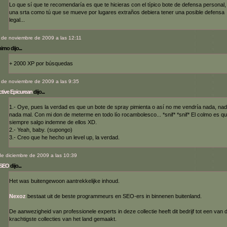
Lo que sí que te recomendaría es que te hicieras con el típico bote de defensa personal,
una srta como tú que se mueve por lugares extraños debiera tener una posible defensa
legal...
 de noviembre de 2009 a las 12:11
mo dijo...
+ 2000 XP por búsquedas
 de noviembre de 2009 a las 9:35
tive Epicurean
dijo...
1.- Oye, pues la verdad es que un bote de spray pimienta o así no me vendría nada, nad
nada mal. Con mi don de meterme en todo lío rocambolesco... *snif* *snif* El colmo es q
siempre salgo indemne de ellos XD.
2.- Yeah, baby. (supongo)
3.- Creo que he hecho un level up, la verdad.
de diciembre de 2009 a las 10:39
SEO
dijo...
Het was buitengewoon aantrekkelijke inhoud.
Nexoz
bestaat uit de beste programmeurs en SEO-ers in binnenen buitenland.
De aanwezigheid van professionele experts in deze collectie heeft dit bedrijf tot een van 
krachtigste collecties van het land gemaakt.