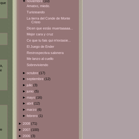
▼
noviembre
(10)
 que
Amatxo, miedo.
Turisteando
La tierra del Conde de Monte
Cristo
Dicen que estás muertaaaaa...
Mejor cara y cruz
Ce que tu fais qui m'extasie...
El Juego de Ender
Restrospectiva salonera
Me lanzo al cuello
Sobreviviendo
a,
ue
►
octubre
(17)
►
septiembre
(12)
►
julio
(3)
►
junio
(5)
►
mayo
(16)
►
abril
(12)
►
marzo
(6)
►
febrero
(1)
►
2008
(71)
de
►
2007
(100)
►
2006
(3)