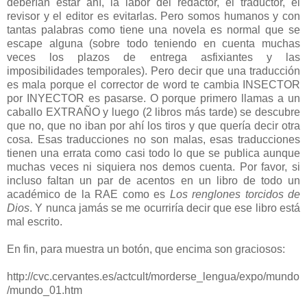
deberían estar ahí, la labor del redactor, el traductor, el
revisor y el editor es evitarlas. Pero somos humanos y con
tantas palabras como tiene una novela es normal que se
escape alguna (sobre todo teniendo en cuenta muchas
veces los plazos de entrega asfixiantes y las
imposibilidades temporales). Pero decir que una traducción
es mala porque el corrector de word te cambia INSECTOR
por INYECTOR es pasarse. O porque primero llamas a un
caballo EXTRAÑO y luego (2 libros más tarde) se descubre
que no, que no iban por ahí los tiros y que quería decir otra
cosa. Esas traducciones no son malas, esas traducciones
tienen una errata como casi todo lo que se publica aunque
muchas veces ni siquiera nos demos cuenta. Por favor, si
incluso faltan un par de acentos en un libro de todo un
académico de la RAE como es
Los renglones torcidos de
Dios
. Y nunca jamás se me ocurriría decir que ese libro está
mal escrito.
En fin, para muestra un botón, que encima son graciosos:
http://cvc.cervantes.es/actcult/morderse_lengua/expo/mundo
/mundo_01.htm