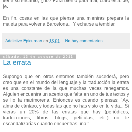
tiene su encanto, ¿no? Para bien o para mal, claro está. Je,
je.
En fin, cosas en las que piensa una mientras prepara la
maleta para volver a Barcelona... Y echarse a temblar.
Addictive Epicurean
en
13:01
No hay comentarios:
sábado, 13 de agosto de 2011
La errata
Supongo que en otros entornos también sucederá, pero
creo que en el mundo del lenguaje y la traducción la errata
es una constante de la que muchas veces renegamos.
Alguien encuentra un acento que falta en uno de tus textos y
se lio la marimorena. Entonces es cuando piensas: "Ay,
alma de cántaro, y todas las que no has visto en tu vida... Si
vieras un 20% de las erratas que hay (periódicos,
traducciones, libros, blogs, películas, etc.) no te
escandalizarías cuando encuentras una."