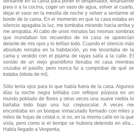
sentarme en la cama para poner el despertador, levantarme
para ir a la cocina, coger un vaso de agua, volver al cuarto,
dejar el vaso en la mesilla de noche y volver a sentarme al
borde de la cama. En el momento en que la casa estaba en
silencio apagaba la luz, me tumbaba mirando hacia arriba y
me arropaba. Al cabo de unos minutos las mismas sombras
que inundaban los recuerdos de mi casa se aparecían
delante de mis ojos y lo teñían todo. Cuando el silencio más
absoluto reinaba en la habitación, yo me levantaba de la
cama y vestido con el pijama de rayas salía a la calle. El
sonido de un viejo gramófono llenaba mi casa mientras
cruzaba el pasillo, pero nunca fui a comprobar de qué se
trataba (idiota de mí).
Sólo tenía ojos para lo que había fuera de la casa. Algunos
días la noche negra brillaba con reflejos púrpura en un
mundo poblado de flores y otras veces una suave niebla lo
bañaba todo bajo una luz crepuscular. A veces me
encontraba en un bosque inmaculado formado con miles y
miles de hojas de cristal o, si no, en la misma calle en la que
vivía, pero como si el tiempo se hubiera detenido en ella...
Había llegado a Vespertia.