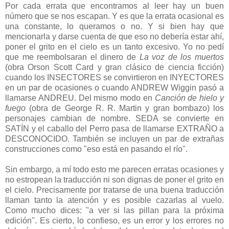
Por cada errata que encontramos al leer hay un buen
número que se nos escapan. Y es que la errata ocasional es
una constante, lo queramos o no. Y si bien hay que
mencionarla y darse cuenta de que eso no debería estar ahí,
poner el grito en el cielo es un tanto excesivo. Yo no pedí
que me reembolsaran el dinero de
La voz de los muertos
(obra Orson Scott Card y gran clásico de ciencia ficción)
cuando los INSECTORES se convirtieron en INYECTORES
en un par de ocasiones o cuando ANDREW Wiggin pasó a
llamarse ANDREU. Del mismo modo en
Canción de hielo y
fuego
(obra de George R. R. Martin y gran bombazo) los
personajes cambian de nombre. SEDA se convierte en
SATÍN y el caballo del Perro pasa de llamarse EXTRAÑO a
DESCONOCIDO. También se incluyen un par de extrañas
construcciones como "eso está en pasando el río".
Sin embargo, a mí todo esto me parecen erratas ocasiones y
no estropean la traducción ni son dignas de poner el grito en
el cielo. Precisamente por tratarse de una buena traducción
llaman tanto la atención y es posible cazarlas al vuelo.
Como mucho dices: "a ver si las pillan para la próxima
edición". Es cierto, lo confieso, es un error y los errores no