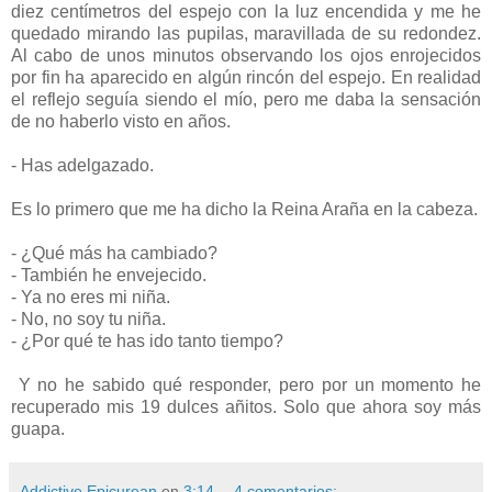
diez centímetros del espejo con la luz encendida y me he
quedado mirando las pupilas, maravillada de su redondez.
Al cabo de unos minutos observando los ojos enrojecidos
por fin ha aparecido en algún rincón del espejo. En realidad
el reflejo seguía siendo el mío, pero me daba la sensación
de no haberlo visto en años.
- Has adelgazado.
Es lo primero que me ha dicho la Reina Araña en la cabeza.
- ¿Qué más ha cambiado?
- También he envejecido.
- Ya no eres mi niña.
- No, no soy tu niña.
- ¿Por qué te has ido tanto tiempo?
Y no he sabido qué responder, pero por un momento he
recuperado mis 19 dulces añitos. Solo que ahora soy más
guapa.
Addictive Epicurean
en
3:14
4 comentarios: