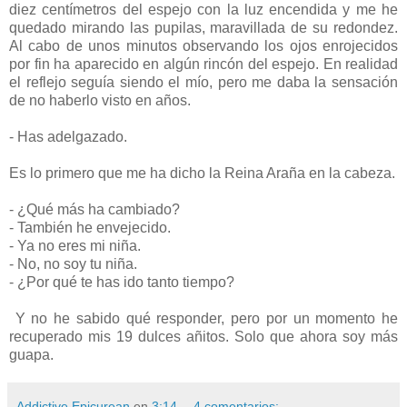
diez centímetros del espejo con la luz encendida y me he
quedado mirando las pupilas, maravillada de su redondez.
Al cabo de unos minutos observando los ojos enrojecidos
por fin ha aparecido en algún rincón del espejo. En realidad
el reflejo seguía siendo el mío, pero me daba la sensación
de no haberlo visto en años.
- Has adelgazado.
Es lo primero que me ha dicho la Reina Araña en la cabeza.
- ¿Qué más ha cambiado?
- También he envejecido.
- Ya no eres mi niña.
- No, no soy tu niña.
- ¿Por qué te has ido tanto tiempo?
Y no he sabido qué responder, pero por un momento he
recuperado mis 19 dulces añitos. Solo que ahora soy más
guapa.
Addictive Epicurean
en
3:14
4 comentarios: