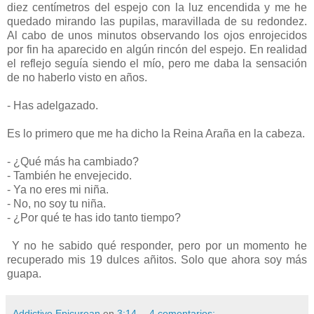
diez centímetros del espejo con la luz encendida y me he
quedado mirando las pupilas, maravillada de su redondez.
Al cabo de unos minutos observando los ojos enrojecidos
por fin ha aparecido en algún rincón del espejo. En realidad
el reflejo seguía siendo el mío, pero me daba la sensación
de no haberlo visto en años.
- Has adelgazado.
Es lo primero que me ha dicho la Reina Araña en la cabeza.
- ¿Qué más ha cambiado?
- También he envejecido.
- Ya no eres mi niña.
- No, no soy tu niña.
- ¿Por qué te has ido tanto tiempo?
Y no he sabido qué responder, pero por un momento he
recuperado mis 19 dulces añitos. Solo que ahora soy más
guapa.
Addictive Epicurean
en
3:14
4 comentarios: