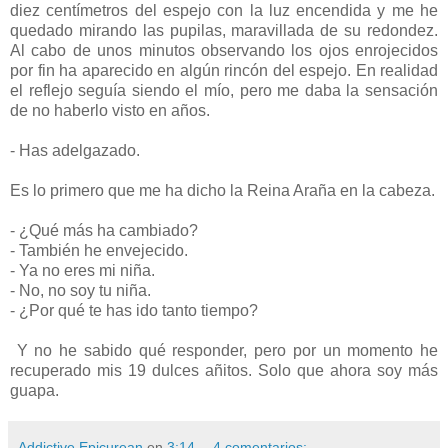
diez centímetros del espejo con la luz encendida y me he
quedado mirando las pupilas, maravillada de su redondez.
Al cabo de unos minutos observando los ojos enrojecidos
por fin ha aparecido en algún rincón del espejo. En realidad
el reflejo seguía siendo el mío, pero me daba la sensación
de no haberlo visto en años.
- Has adelgazado.
Es lo primero que me ha dicho la Reina Araña en la cabeza.
- ¿Qué más ha cambiado?
- También he envejecido.
- Ya no eres mi niña.
- No, no soy tu niña.
- ¿Por qué te has ido tanto tiempo?
Y no he sabido qué responder, pero por un momento he
recuperado mis 19 dulces añitos. Solo que ahora soy más
guapa.
Addictive Epicurean
en
3:14
4 comentarios: