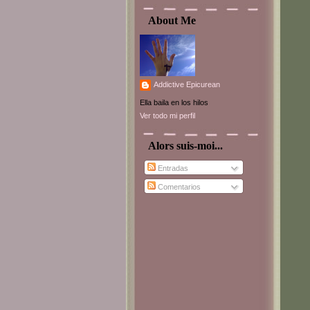
About Me
Addictive Epicurean
Ella baila en los hilos
Ver todo mi perfil
Alors suis-moi...
Entradas
Comentarios