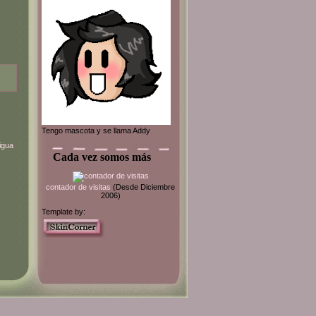
Tengo mascota y se llama Addy
igua
Cada vez somos más
contador de visitas
(Desde Diciembre
2006)
Template by: