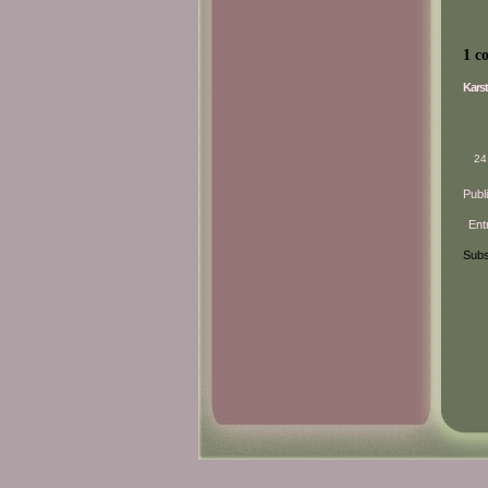
1 c
Karst
24
Publ
Ent
Subs