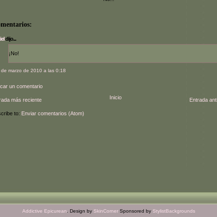
omentarios:
iel
dijo...
¡No!
 de marzo de 2010 a las 0:18
icar un comentario
Inicio
rada más reciente
Entrada ant
cribe to:
Enviar comentarios (Atom)
Addictive Epicurean
. Design by
SkinCorner
Sponsored by
StylistBackgrounds