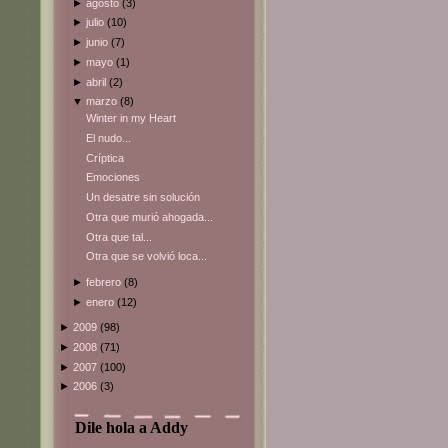
►
agosto
(3)
►
julio
(10)
►
junio
(7)
►
mayo
(1)
►
abril
(2)
▼
marzo
(8)
Winter in my Heart
El nudo...
Críptica
Emociones
Un desatre sin solución
Otra que murió ahogada...
Otra que tal...
Otra que se volvió loca...
►
febrero
(8)
►
enero
(12)
►
2009
(98)
►
2008
(71)
►
2007
(100)
►
2006
(3)
Dile hola a Addy