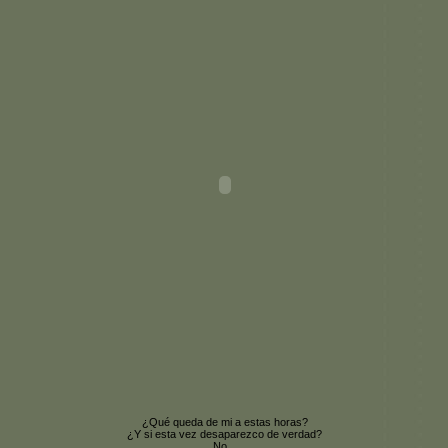
¿Qué queda de mi a estas horas?
¿Y si esta vez desaparezco de verdad?
No...