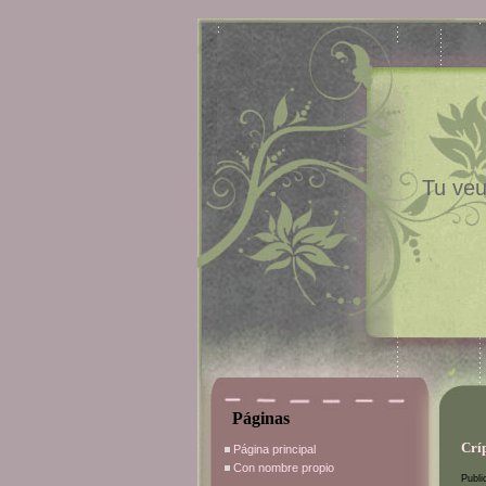
Tu veu
Páginas
Crí
Página principal
Con nombre propio
Publi