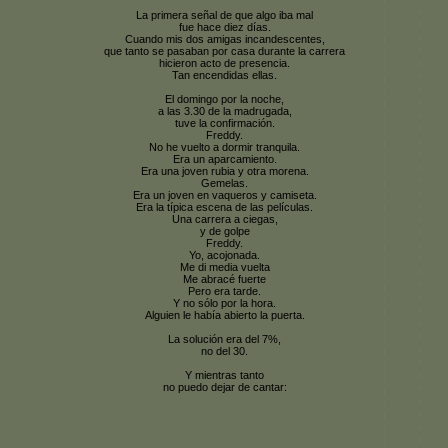
La primera señal de que algo iba mal
fue hace diez días.
Cuando mis dos amigas incandescentes,
que tanto se pasaban por casa durante la carrera
hicieron acto de presencia.
Tan encendidas ellas.
El domingo por la noche,
a las 3.30 de la madrugada,
tuve la confirmación.
Freddy.
No he vuelto a dormir tranquila.
Era un aparcamiento.
Era una joven rubia y otra morena.
Gemelas.
Era un joven en vaqueros y camiseta.
Era la típica escena de las películas.
Una carrera a ciegas,
y de golpe
Freddy.
Yo, acojonada.
Me di media vuelta
Me abracé fuerte
Pero era tarde.
Y no sólo por la hora.
Alguien le había abierto la puerta.
La solución era del 7%,
no del 30.
Y mientras tanto
no puedo dejar de cantar: