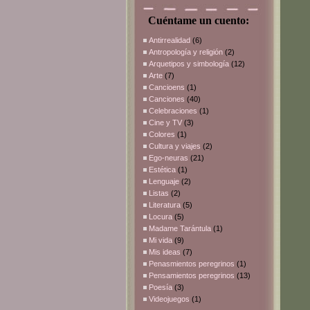
Cuéntame un cuento:
Antirrealidad
(6)
Antropología y religión
(2)
Arquetipos y simbología
(12)
Arte
(7)
Cancioens
(1)
Canciones
(40)
Celebraciones
(1)
Cine y TV
(3)
Colores
(1)
Cultura y viajes
(2)
Ego-neuras
(21)
Estética
(1)
Lenguaje
(2)
Listas
(2)
Literatura
(5)
Locura
(5)
Madame Tarántula
(1)
Mi vida
(9)
Mis ideas
(7)
Penasmientos peregrinos
(1)
Pensamientos peregrinos
(13)
Poesía
(3)
Videojuegos
(1)