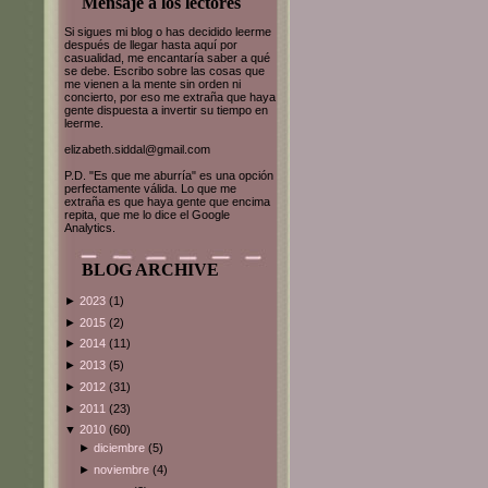
Mensaje a los lectores
Si sigues mi blog o has decidido leerme
después de llegar hasta aquí por
casualidad, me encantaría saber a qué
se debe. Escribo sobre las cosas que
me vienen a la mente sin orden ni
concierto, por eso me extraña que haya
gente dispuesta a invertir su tiempo en
leerme.
elizabeth.siddal@gmail.com
P.D. "Es que me aburría" es una opción
perfectamente válida. Lo que me
extraña es que haya gente que encima
repita, que me lo dice el Google
Analytics.
BLOG ARCHIVE
►
2023
(1)
►
2015
(2)
►
2014
(11)
►
2013
(5)
►
2012
(31)
►
2011
(23)
▼
2010
(60)
►
diciembre
(5)
►
noviembre
(4)