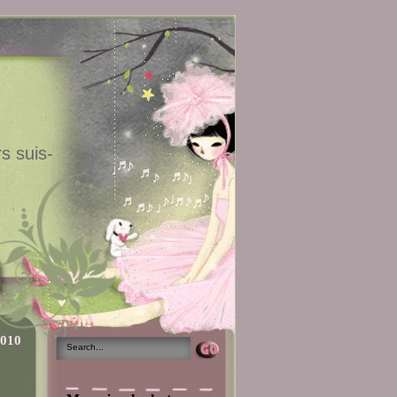
s suis-
2010