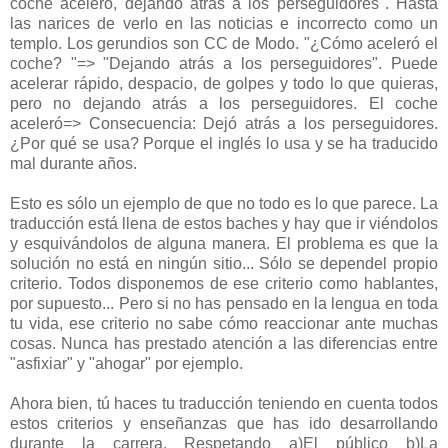
coche aceleró, dejando atrás a los perseguidores". Hasta
las narices de verlo en las noticias e incorrecto como un
templo. Los gerundios son CC de Modo. "¿Cómo aceleró el
coche? "=> "Dejando atrás a los perseguidores". Puede
acelerar rápido, despacio, de golpes y todo lo que quieras,
pero no dejando atrás a los perseguidores. El coche
aceleró=> Consecuencia: Dejó atrás a los perseguidores.
¿Por qué se usa? Porque el inglés lo usa y se ha traducido
mal durante años.
Esto es sólo un ejemplo de que no todo es lo que parece. La
traducción está llena de estos baches y hay que ir viéndolos
y esquivándolos de alguna manera. El problema es que la
solución no está en ningún sitio... Sólo se dependel propio
criterio. Todos disponemos de ese criterio como hablantes,
por supuesto... Pero si no has pensado en la lengua en toda
tu vida, ese criterio no sabe cómo reaccionar ante muchas
cosas. Nunca has prestado atención a las diferencias entre
"asfixiar" y "ahogar" por ejemplo.
Ahora bien, tú haces tu traducción teniendo en cuenta todos
estos criterios y enseñanzas que has ido desarrollando
durante la carrera. Respetando a)El público b)La