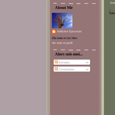
Ent
About Me
;;
Subs
Addictive Epicurean
Ella baila en los hilos
Ver todo mi perfil
Alors suis-moi...
Entradas
Comentarios