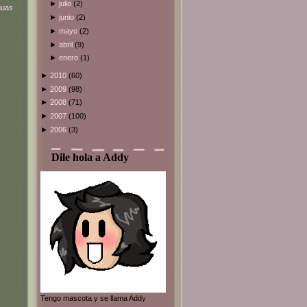
►
julio
(2)
guas
►
junio
(2)
►
mayo
(2)
►
abril
(9)
►
enero
(1)
►
2010
(60)
►
2009
(98)
►
2008
(71)
►
2007
(100)
►
2006
(3)
Dile hola a Addy
Tengo mascota y se llama Addy