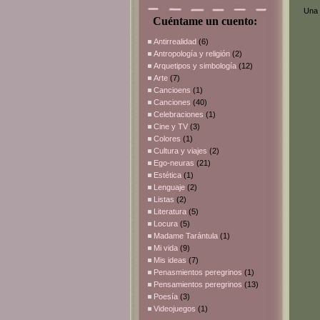
Una 
Cuéntame un cuento:
Antirrealidad
(6)
Antropología y religión
(2)
Arquetipos y simbología
(12)
Arte
(7)
Cancioens
(1)
Canciones
(40)
Celebraciones
(1)
Cine y TV
(3)
Colores
(1)
Cultura y viajes
(2)
Ego-neuras
(21)
Estética
(1)
Lenguaje
(2)
Listas
(2)
Literatura
(5)
Locura
(5)
Madame Tarántula
(1)
Mi vida
(9)
Mis ideas
(7)
Penasmientos peregrinos
(1)
Pensamientos peregrinos
(13)
Poesía
(3)
Videojuegos
(1)