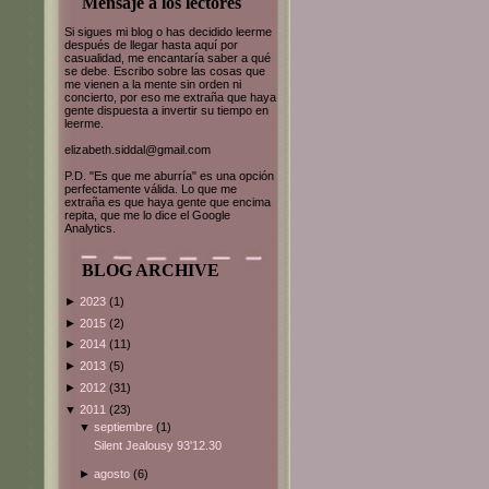
Mensaje a los lectores
Si sigues mi blog o has decidido leerme
después de llegar hasta aquí por
casualidad, me encantaría saber a qué
se debe. Escribo sobre las cosas que
me vienen a la mente sin orden ni
concierto, por eso me extraña que haya
gente dispuesta a invertir su tiempo en
leerme.
elizabeth.siddal@gmail.com
P.D. "Es que me aburría" es una opción
perfectamente válida. Lo que me
extraña es que haya gente que encima
repita, que me lo dice el Google
Analytics.
BLOG ARCHIVE
►
2023
(1)
►
2015
(2)
►
2014
(11)
►
2013
(5)
►
2012
(31)
▼
2011
(23)
▼
septiembre
(1)
Silent Jealousy 93'12.30
►
agosto
(6)