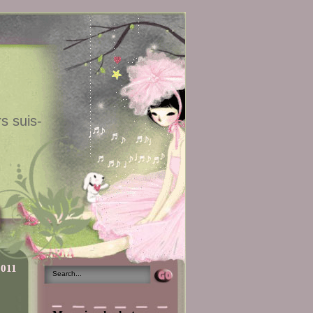
s suis-
2011