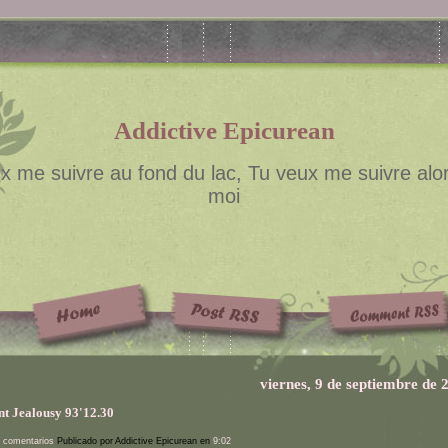
Addictive Epicurean
x me suivre au fond du lac, Tu veux me suivre alor
moi
viernes, 9 de septiembre de 
nt Jealousy 93'12.30
 comentarios
Publicado por Addictive Epicurean en
9:02