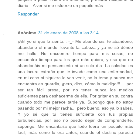
diario... A ver si me esfuerzo un poquito más.
Responder
Anónimo
31 de enero de 2008 a las 3:14
¡Ah! yo sí que lo siento... -_- Me abandonas, te abandono,
abandono el mundo, levanto la cabeza y ya no sé dónde
me hallo. No encuentro tiempo para mis cosas, no
encuentro tiempo para los que más quiero, y eso que no
abandonáis mi pensamiento ni un solo día. La soledad es
una locura extraña que te invade como una enfermedad,
en mi caso ni siquiera la veo venir, no la temo y nunca me
encuentra en guardia, ¡pero, dios, cómo la maldigo!!! ... por
ser tan fácil presa, por no tener nunca los medios
suficientes para deshacerme de ella. Por gritar en su contra
cuando todo me parece tarde ya. Supongo que no estoy
pasando por mi mejor racha... pero bueno, eso ya lo sabes.
Y yo sé que tú tienes suficiente con tus propias
turbulencias, por eso no puedo dejar de comprenderte,
supongo. Me encantaría que todo fuera un poquito más
fácil, más como lo era antes, cuando el destino parecía