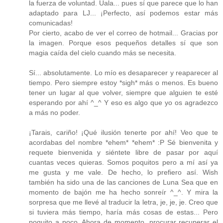
la fuerza de voluntad. Uala... pues sí que parece que lo han
adaptado para LJ... ¡Perfecto, así podemos estar más
comunicadas!
Por cierto, acabo de ver el correo de hotmail... Gracias por
la imagen. Porque esos pequeños detalles sí que son
magia caída del cielo cuando más se necesita.
Sí... absolutamente. Lo mío es desaparecer y reaparecer al
tiempo. Pero siempre estoy *sigh* más o menos. Es bueno
tener un lugar al que volver, siempre que alguien te esté
esperando por ahí ^_^ Y eso es algo que yo os agradezco
a más no poder.
¡Tarais, cariño! ¡Qué ilusión tenerte por ahí! Veo que te
acordabas del nombre *ehem* *ehem* :P Sé bienvenita y
requete bienvenida y siéntete libre de pasar por aquí
cuantas veces quieras. Somos poquitos pero a mí así ya
me gusta y me vale. De hecho, lo prefiero así. Wish
también ha sido una de las canciones de Luna Sea que en
momento de bajón me ha hecho sonreír ^_^. Y mira la
sorpresa que me llevé al traducir la letra, je, je, je. Creo que
si tuviera más tiempo, haría más cosas de estas... Pero
poquito a poco. Ahora de momento, procurar recuperar el