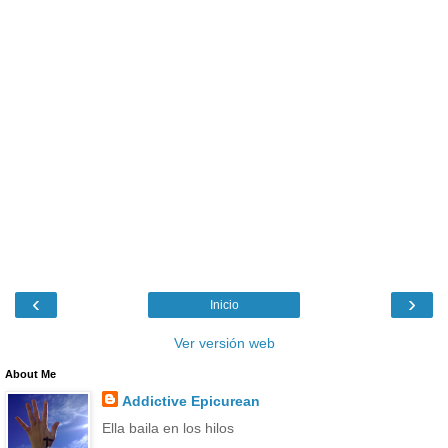
‹
›
Inicio
Ver versión web
About Me
Addictive Epicurean
Ella baila en los hilos