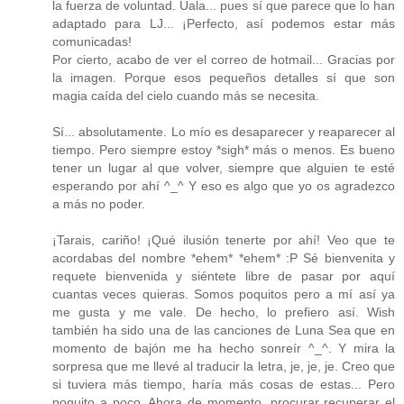
la fuerza de voluntad. Uala... pues sí que parece que lo han
adaptado para LJ... ¡Perfecto, así podemos estar más
comunicadas!
Por cierto, acabo de ver el correo de hotmail... Gracias por
la imagen. Porque esos pequeños detalles sí que son
magia caída del cielo cuando más se necesita.
Sí... absolutamente. Lo mío es desaparecer y reaparecer al
tiempo. Pero siempre estoy *sigh* más o menos. Es bueno
tener un lugar al que volver, siempre que alguien te esté
esperando por ahí ^_^ Y eso es algo que yo os agradezco
a más no poder.
¡Tarais, cariño! ¡Qué ilusión tenerte por ahí! Veo que te
acordabas del nombre *ehem* *ehem* :P Sé bienvenita y
requete bienvenida y siéntete libre de pasar por aquí
cuantas veces quieras. Somos poquitos pero a mí así ya
me gusta y me vale. De hecho, lo prefiero así. Wish
también ha sido una de las canciones de Luna Sea que en
momento de bajón me ha hecho sonreír ^_^. Y mira la
sorpresa que me llevé al traducir la letra, je, je, je. Creo que
si tuviera más tiempo, haría más cosas de estas... Pero
poquito a poco. Ahora de momento, procurar recuperar el