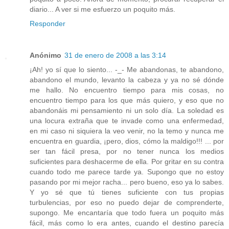
diario... A ver si me esfuerzo un poquito más.
Responder
Anónimo
31 de enero de 2008 a las 3:14
¡Ah! yo sí que lo siento... -_- Me abandonas, te abandono,
abandono el mundo, levanto la cabeza y ya no sé dónde
me hallo. No encuentro tiempo para mis cosas, no
encuentro tiempo para los que más quiero, y eso que no
abandonáis mi pensamiento ni un solo día. La soledad es
una locura extraña que te invade como una enfermedad,
en mi caso ni siquiera la veo venir, no la temo y nunca me
encuentra en guardia, ¡pero, dios, cómo la maldigo!!! ... por
ser tan fácil presa, por no tener nunca los medios
suficientes para deshacerme de ella. Por gritar en su contra
cuando todo me parece tarde ya. Supongo que no estoy
pasando por mi mejor racha... pero bueno, eso ya lo sabes.
Y yo sé que tú tienes suficiente con tus propias
turbulencias, por eso no puedo dejar de comprenderte,
supongo. Me encantaría que todo fuera un poquito más
fácil, más como lo era antes, cuando el destino parecía