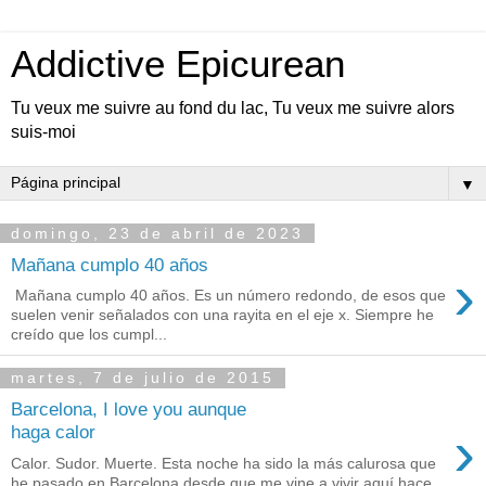
Addictive Epicurean
Tu veux me suivre au fond du lac, Tu veux me suivre alors
suis-moi
▼
domingo, 23 de abril de 2023
Mañana cumplo 40 años
›
Mañana cumplo 40 años. Es un número redondo, de esos que
suelen venir señalados con una rayita en el eje x. Siempre he
creído que los cumpl...
martes, 7 de julio de 2015
Barcelona, I love you aunque
›
haga calor
Calor. Sudor. Muerte. Esta noche ha sido la más calurosa que
he pasado en Barcelona desde que me vine a vivir aquí hace