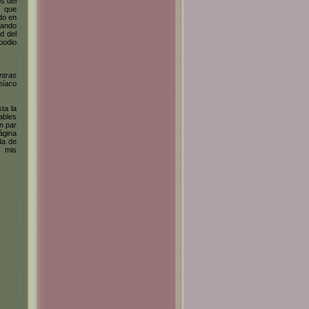
s del
s que
do en
rando
ad del
podio
ntras
níaco
ta la
ables
n par
ágina
da de
o mis