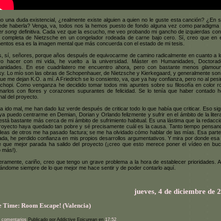
o una duda existencial, ¿realmente existe alguien a quien no le guste esta canción? ¿En s
de haberla? Venga, va, todos nos la hemos puesto de fondo alguna vez como paradigma 
r song
definitiva. Cada vez que la escucho, me veo probando mi gancho de izquierdas cont
 completa de Nietzsche en un congelador rodeada de carne bajo cero. Sí, creo que en 
ntos esa es la imagen mental que más concuerda con el estado de mi tesis.
s, sí, señores, porque años después de equivocarme de camino radicalmente en cuanto a l
ro hacer con mi vida, he vuelto a la universidad. Máster en Humanidades, Doctora
nidades. En ese cuadrilatero me encuentro ahora, pero con bastante menos
glamou
y. Lo mío son las obras de Schopenhauer, de Nietzsche y Kierkegaard, y generalmente son 
que me dejan K.O. a mí. A Friedrich se lo consiento, va, que ya hay confianza, pero no al pesi
chopi. Como venganza he decidido tomar todos mis apuntes sobre su filosofía en color r
narlos con flores y corazones supurantes de felicidad. Se lo tenía que haber contado h
nal del proyecto.
a ido mal, me han dado luz verde después de criticar todo lo que había que criticar. Eso sign
ya puedo centrarme en Demian, Dorian y Orlando felizmente y sufrir en el ámbito de la litera
está bastante más cerca de mi ámbito de sufrimiento habitual. Es una lástima que la redacci
royecto haya quedado tan pobre y sé precisamente cuál es la causa. Tanto tiempo pensan
ideas de otros me ha pasado factura; se me ha olvidado cómo hablar de las mías. Esa parte
ada, he perdido confianza en mis propios desarrollos argumentativos. Y mira por donde esa 
e que mejor parada ha salido del proyecto (¡creo que esto merece poner el vídeo en buc
o más!).
eramente, cariño, creo que tengo un grave problema a la hora de establecer prioridades. 
dándome siempre de lo que mejor me hace sentir y de poder contarlo aquí.
jueves, 4 de diciembre de 
e Time: Room Escape! (Valencia)
 comentarios
Publicado por Addictive Epicurean en
17:52