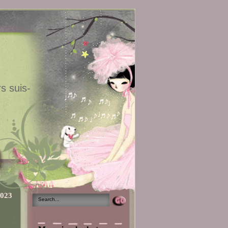
s suis-
2023