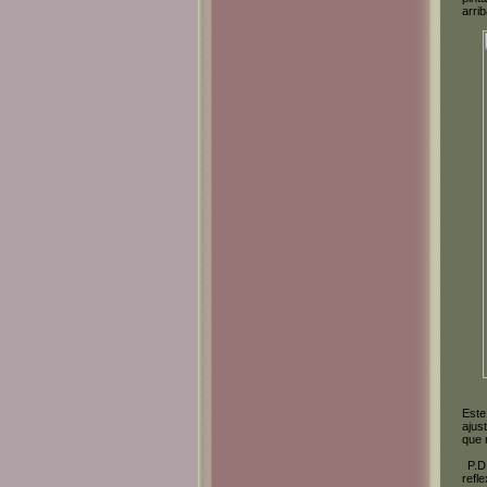
arri
Este
ajus
que 
P.D.
refl