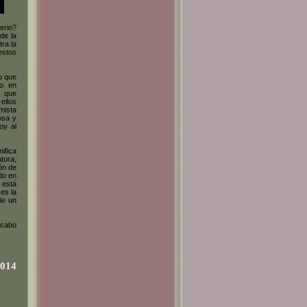
erio?
de la
ra la
estos
o que
do en
r
que
ellos
mista
osa y
oy al
ifica
tura,
ón de
do en
 está
es la
le un
Acabo
2014