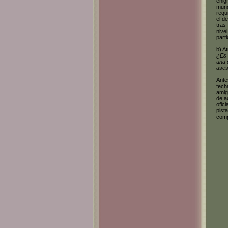
enig
mund
requ
el d
tras
nive
parti
b) A
¿Es 
una 
ases
Ante
fech
amig
de a
ofic
pist
comp