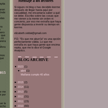
Mensaje a los lectores
ayita
Si sigues mi blog o has decidido leerme
aran
después de llegar hasta aquí por
dónde
casualidad, me encantaría saber a qué
o
se debe. Escribo sobre las cosas que
odas
me vienen a la mente sin orden ni
concierto, por eso me extraña que haya
gente dispuesta a invertir su tiempo en
ara
leerme.
e
pero
elizabeth.siddal@gmail.com
r que
 mi
P.D. "Es que me aburría" es una opción
anera
perfectamente válida. Lo que me
a
extraña es que haya gente que encima
áfora
repita, que me lo dice el Google
Analytics.
timos
 que
BLOG ARCHIVE
.
▼
2023
(1)
▼
abril
(1)
2015
Mañana cumplo 40 años
►
2015
(2)
►
2014
(11)
ue me
►
2013
(5)
i por
►
2012
(31)
►
2011
(23)
ue la
►
2010
(60)
hecho