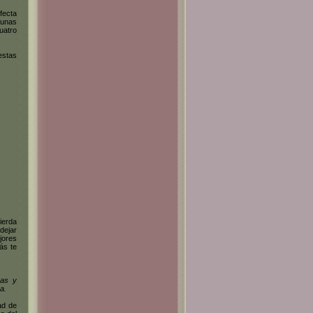
fecta
 unas
uatro
estas
ierda
dejar
jores
ás te
sas y
a.
ad de