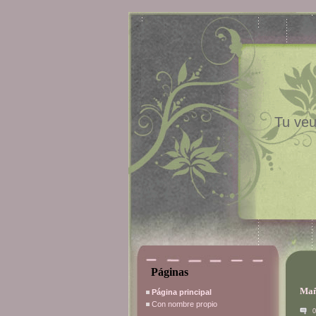
Tu veu
Páginas
Mañ
Página principal
Con nombre propio
0