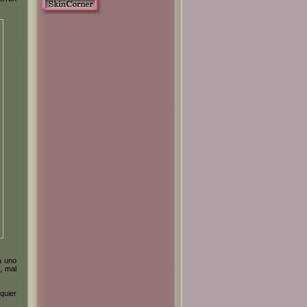
a uno
, mal
quier