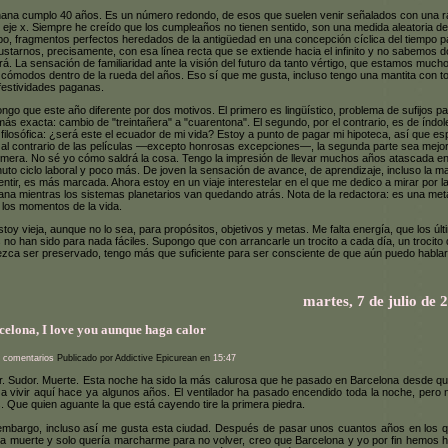
na cumplo 40 años. Es un número redondo, de esos que suelen venir señalados con una r
l eje x. Siempre he creído que los cumpleaños no tienen sentido, son una medida aleatoria de
po, fragmentos perfectos heredados de la antigüedad en una concepción cíclica del tiempo p
ustarnos, precisamente, con esa línea recta que se extiende hacia el infinito y no sabemos 
rá. La sensación de familiaridad ante la visión del futuro da tanto vértigo, que estamos much
cómodos dentro de la rueda del años. Eso sí que me gusta, incluso tengo una mantita con t
festividades paganas.
ngo que este año diferente por dos motivos. El primero es lingüístico, problema de sufijos p
más exacta: cambio de "treintañera" a "cuarentona". El segundo, por el contrario, es de índol
filosófica: ¿será este el ecuador de mi vida? Estoy a punto de pagar mi hipoteca, así que es
 al contrario de las películas —excepto honrosas excepciones—, la segunda parte sea mejo
rimera. No sé yo cómo saldrá la cosa. Tengo la impresión de llevar muchos años atascada en
nuto ciclo laboral y poco más. De joven la sensación de avance, de aprendizaje, incluso la m
entir, es más marcada. Ahora estoy en un viaje interestelar en el que me dedico a mirar por l
ana mientras los sistemas planetarios van quedando atrás. Nota de la redactora: es una met
 los momentos de la vida.
stoy vieja, aunque no lo sea, para propósitos, objetivos y metas. Me falta energía, que los úl
 no han sido para nada fáciles. Supongo que con arrancarle un trocito a cada día, un trocito
zca ser preservado, tengo más que suficiente para ser consciente de que aún puedo hablar
martes, 7 de julio de 
celona, I love you aunque haga calor
 comentarios
Publicado por Addictive Epicurean en
15:47
r. Sudor. Muerte. Esta noche ha sido la más calurosa que he pasado en Barcelona desde q
 a vivir aquí hace ya algunos años. El ventilador ha pasado encendido toda la noche, pero n
. Que quien aguante la que está cayendo tire la primera piedra.
embargo, incluso así me gusta esta ciudad. Después de pasar unos cuantos años en los q
 a muerte y solo quería marcharme para no volver, creo que Barcelona y yo por fin hemos 