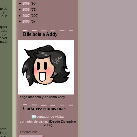
►
2009
(98)
te de
►
2008
(71)
 tren.
►
2007
(100)
 a la
►
2006
(3)
uirir
 para
Dile hola a Addy
, con
e ver
onada
Tengo mascota y se llama Addy
Cada vez somos más
contador de visitas
(Desde Diciembre
2006)
ombra,
Template by:
len a
orren