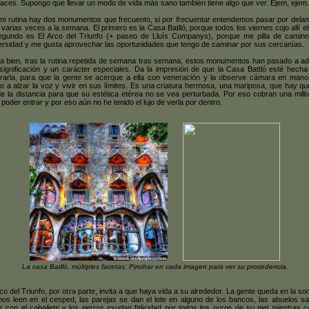
paces. Supongo que llevar un modo de vida más sano también tiene algo que ver. Ejem, ejem.
mi rutina hay dos monumentos que frecuento, si por
frecuentar
entendemos pasar por delan
s varias veces a la semana. El primero es la Casa Batlló, porque todos los viernes cojo allí el
egundo es El Arco del Triunfo (+ paseo de Lluís Companys), porque me pilla de camino
ersidad y me gusta aprovechar las oportunidades que tengo de caminar por sus cercanías.
a bien, tras la rutina repetida de semana tras semana, estos monumentos han pasado a adq
significación y un carácter especiales. Da la impresión de que la Casa Battló esté hecha
rarla, para que la gente se acerque a ella con veneración y la observe cámara en mano
o a alzar la voz y vivir en sus límites. Es una criatura hermosa, una mariposa, que hay qu
e la distancia para que su estética etérea no se vea perturbada. Por eso cobran una mill
 poder entrar y por eso aún no he tenido el lujo de verla por dentro.
La casa Batlló, múltiples facetas. Pinchar en cada imagen para ver su procedencia.
rco del Triunfo, por otra parte, invita a que haya vida a su alrededor. La gente queda en la s
nos leen en el cesped, las parejas se dan el lote en alguno de los bancos, las abuelos sa
ar con el caballete y los perros exudan felicidad por todos los poros de su piel mientras c