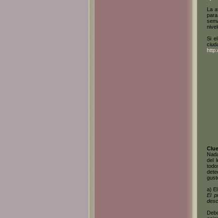
La a
para
sema
nive
Si e
ciud
http
Clue
Nada
del 
todo
dete
gust
a) E
El p
desc
Debo