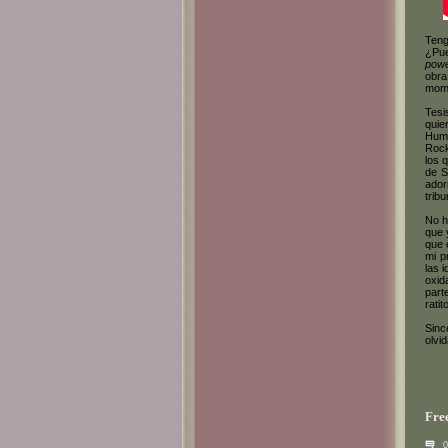
Teng
¿Pue
powe
obra
mome
Tesi
quie
Huma
Rock
los 
de S
ador
tribu
No h
que 
que 
mi p
las 
oxid
part
ratit
Sinc
olvi
Fre
0