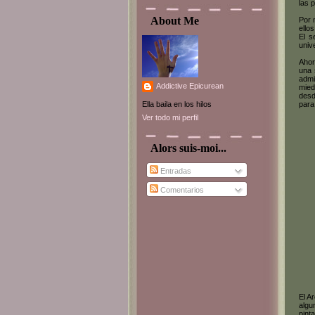
las 
About Me
Por 
ello
El s
univ
Ahor
una 
admi
Addictive Epicurean
mied
desd
para
Ella baila en los hilos
Ver todo mi perfil
Alors suis-moi...
Entradas
Comentarios
El A
algu
pint