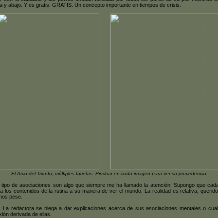
ba y abajo. Y es gratis. GRATIS. Un concepto importante en tiempos de crisis.
El Arco del Triunfo, múltiples facetas. Pinchar en cada imagen para ver su procedencia.
 tipo de asociaciones son algo que siempre me ha llamado la atención. Supongo que cad
ta los contenidos de la rutina a su manera de ver el mundo. La realidad es relativa, querido
nos pese.
 La redactora se niega a dar explicaciones acerca de sus asociaciones mentales o cual
exión derivada de ellas.