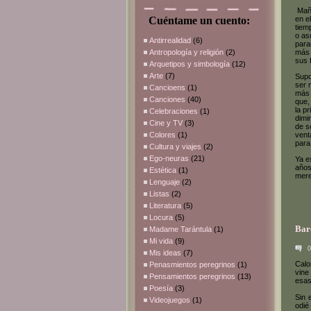
Maña
Cuéntame un cuento:
en e
tiem
o as
Antirrealidad
(6)
para
Antropología y religión
(2)
más 
sus 
Arquetipos y simbología
(12)
Arte
(7)
Supo
ser 
Cancioens
(1)
más 
Canciones
(40)
que,
la p
Celebraciones
(1)
dimi
Cine y TV
(3)
de s
Colores
(1)
vent
para
Cultura y viajes
(2)
Ego-neuras
(21)
Ya e
años
Estética
(1)
mere
Lenguaje
(2)
Listas
(2)
Literatura
(5)
Locura
(5)
Bar
Madame Tarántula
(1)
Mi vida
(9)
0
Mis ideas
(7)
Calo
Penasmientos peregrinos
(1)
vine
Pensamientos peregrinos
(13)
esas
Poesía
(3)
Sin 
Videojuegos
(1)
odié