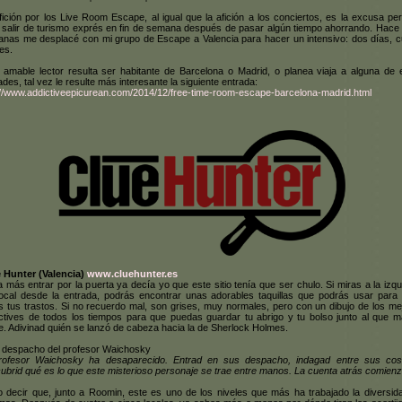
fición por los Live Room Escape, al igual que la afición a los conciertos, es la excusa per
 salir de turismo exprés en fin de semana después de pasar algún tiempo ahorrando. Hace
nas me desplacé con mi grupo de Escape a Valencia para hacer un intensivo: dos días, c
les.
l amable lector resulta ser habitante de Barcelona o Madrid, o planea viaja a alguna de 
ades, tal vez le resulte más interesante la siguiente entrada:
://www.addictiveepicurean.com/2014/12/free-time-room-escape-barcelona-madrid.html
 Hunter (Valencia)
www.cluehunter.es
 más entrar por la puerta ya decía yo que este sitio tenía que ser chulo. Si miras a la izqu
local desde la entrada, podrás encontrar unas adorables taquillas que podrás usar para 
s tus trastos. Si no recuerdo mal, son grises, muy normales, pero con un dibujo de los me
ctives de todos los tiempos para que puedas guardar tu abrigo y tu bolso junto al que m
e. Adivinad quién se lanzó de cabeza hacia la de Sherlock Holmes.
l despacho del profesor Waichosky
rofesor Waichosky ha desaparecido. Entrad en sus despacho, indagad entre sus co
ubrid qué es lo que este misterioso personaje se trae entre manos. La cuenta atrás comienz
 decir que, junto a Roomin, este es uno de los niveles que más ha trabajado la diversid