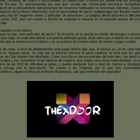
mas. Después de cuatro o cinco locales, ya sabes más o menos por dónde tiran los acertijo
o Escape. Es precisamente por eso que resulta tan refrescante encontrar incógnita
ieren de tu pensamiento lateral porque los recursos habituales no funcionan. Además, estan
espacho del profesor Waichosky tuve la oportunidad de hacer realidad algo que llevaba espe
 una vida de tragarme series y películas de detectives. La página oficial describe la dificult
l como 7/10, pero en cuanto a diseño de enigmas lo situaría en el segundo puesto de mi 
cular.
trapados en el sótano
que no has visto películas de terror? Si el coche se te avería en medio del bosque y encue
casa vieja, es mala idea llamar a la puerta pidiendo ayuda. Está claro que el dueño es un ma
ino que te encierra en el sótano y se va a hacer la compra antes de volver a jugar contigo.
s de nada: a nivel de ambientación este juego ofrece algo que, al menos yo, no he visto has
a en ninguna parte. Ya solo por el entorno merece la pena explorar el nivel que los am
os de Clue Hunter han diseñado. Como ese día no me encontraba del todo bien, me perdí u
certijos y me concentré en las labores de registro, que exigen una cierta meticulosidad. La p
ial le da un 8/10 de dificultad al juego, y puedo asegurar que a nivel de rastreo y búsque
as encaja con la descripción. En cuanto a los enigmas, por lo que han comentad
añeros, siguen la línea de profesor Waichosky, ¡así que tenemos otro ganador!