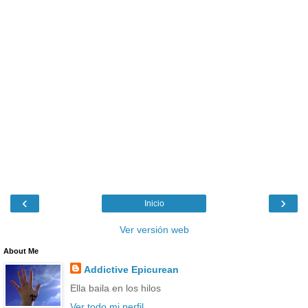
‹
›
Inicio
Ver versión web
About Me
Addictive Epicurean
Ella baila en los hilos
Ver todo mi perfil