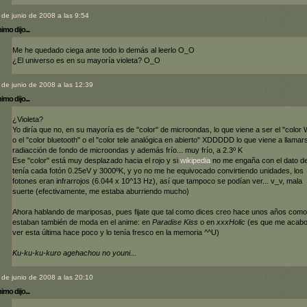
 de junio de 2008 a las 9:54
mo dijo...
Me he quedado ciega ante todo lo demás al leerlo O_O
¿El universo es en su mayoría violeta? O_O
 de junio de 2008 a las 12:39
mo dijo...
¿Violeta?
Yo diría que no, en su mayoría es de "color" de microondas, lo que viene a ser el "color 
o el "color bluetooth" o el "color tele analógica en abierto" XDDDDD lo que viene a llamar
radiacción de fondo de microondas y además frío... muy frío, a 2.3º K
Ese "color" está muy desplazado hacia el rojo y si
wikipedia
no me engaña con el dato d
tenía cada fotón 0.25eV y 3000ºK, y yo no me he equivocado convirtiendo unidades, los
fotones eran infrarrojos (6.044 x 10^13 Hz), así que tampoco se podían ver... v_v, mala
suerte (efectivamente, me estaba aburriendo mucho)
Ahora hablando de mariposas, pues fijate que tal como dices creo hace unos años com
estaban también de moda en el anime: en
Paradise Kiss
o en
xxxHolic
(es que me acabo
ver esta última hace poco y lo tenía fresco en la memoria ^^U)
Ku-ku-ku-kuro agehachou no youni...
 de junio de 2008 a las 20:10
mo dijo...