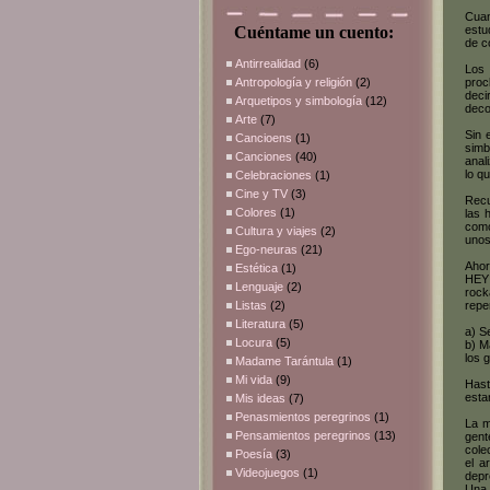
Cuan
Cuéntame un cuento:
estu
de c
Antirrealidad
(6)
Los 
Antropología y religión
(2)
proc
deci
Arquetipos y simbología
(12)
deco
Arte
(7)
Sin 
Cancioens
(1)
simb
Canciones
(40)
anal
lo q
Celebraciones
(1)
Cine y TV
(3)
Recu
Colores
(1)
las 
como
Cultura y viajes
(2)
unos
Ego-neuras
(21)
Ahor
Estética
(1)
HEY 
Lenguaje
(2)
rock
Listas
(2)
repe
Literatura
(5)
a) S
Locura
(5)
b) M
los 
Madame Tarántula
(1)
Mi vida
(9)
Hast
esta
Mis ideas
(7)
Penasmientos peregrinos
(1)
La m
Pensamientos peregrinos
(13)
gent
cole
Poesía
(3)
el a
Videojuegos
(1)
depr
Una 