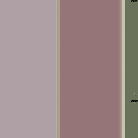
Anóni
1 
Anóni