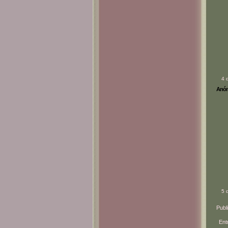
4 
Anóni
5 
Publ
Ent