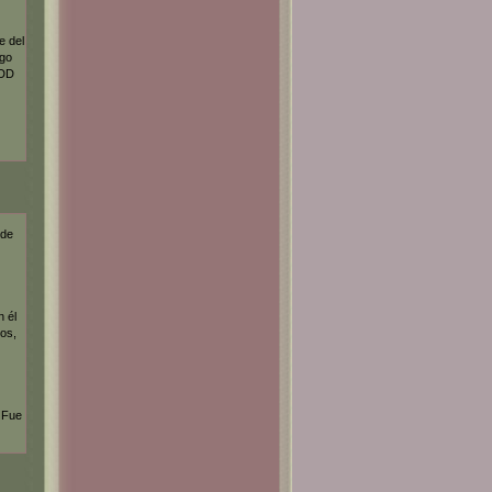
e del
ego
DDD
 de
n él
los,
¿Fue