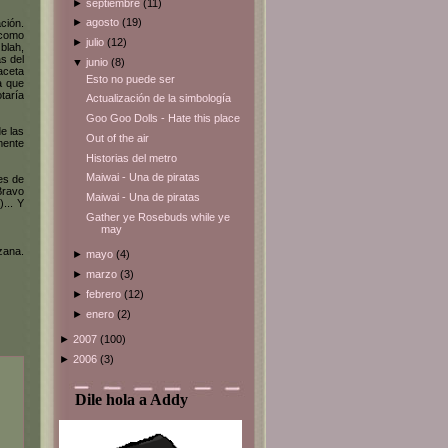
►
septiembre
(11)
►
agosto
(19)
ción.
 como
►
julio
(12)
blah,
s del
▼
junio
(8)
aceta
Esto no puede ser
a que
taría
Actualización de la simbología
Goo Goo Dolls - Hate this place
e las
Out of the air
mente
Historias del metro
Maiwai - Una de piratas
es de
Bravo
Maiwai - Una de piratas
... Y
Gather ye Rosebuds while ye
may
zana.
►
mayo
(4)
►
marzo
(3)
►
febrero
(12)
►
enero
(2)
►
2007
(100)
►
2006
(3)
Dile hola a Addy