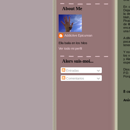
En c
About Me
Deja
la d
blah
Pira
de l
enca
una 
Addictive Epicurean
A di
poca
Ella baila en los hilos
tene
Ver todo mi perfil
Y no
los 
y Al
Alors suis-moi...
espe
Dios
Entradas
P.D.
Porq
Comentarios
8 c
Anóni