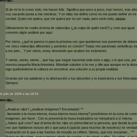
mo dijo...
Si de mí te lo crees todo, me haces feliz. Significa que poco a poco, tras meses, tras año
voy sacando punta a mis mentiras. Y en ellas me defino como no me puedo definir en mi
verdad. Quien me quiera, que me quiera por no ser nada, pero serlo todo, jajajaja.
Últimamente he vuelto al tema de videoclips (¿la culpa de quién será?) y creo que igual
comento algún análisis por aquí.
Por cierto, ¿qué te parece si para la próxima vez que quedemos nos ponemos de deber
ver cinco videoclips diferentes y ponerlos en común? Todas mis paranoias simbólicas e
a tus pies... Y por cierto, estoy deseando que acabes los exámenes.
Y siento, siento, siento... que hay que seguir haciendo todo esto o algo, o lo que sea, por
nuestra pequeña Maria Antonieta. Mándale saludos si la ves y dile que aunque en la dista
sigo quebrándome la cabeza en encontrar una solución a su propia realidad.
Gracias por tus palabras y tu abstracción y tus absurdos y tu esperanza y tus fotocopia
Siempre.
de julio de 2008 a las 19:53
mo dijo...
¿Analizar clips? ¿analizar imágenes? Encantada!! ^^
::llamando a la musa interna, musa interna musa interna? preséntese en la zona de contr
imágenes, por favor:: Con tu presencia la musa inspiradora se reinspirará a sí misma.
¿Sabes qué creo? que el tema de los clips es primordial en tu persona, que desde la pri
vez que hablamos estuvo ahí y que para ti (quizás para muchos de nosotros) es verdad
inspiración en lo que a las fuentes de estudio se refiere. Vamos, que nos encantan... ^^'
Nunca te disculpes, nunca tengas miedo de usarlos y de volver a ellos. Ya sabes, si no 