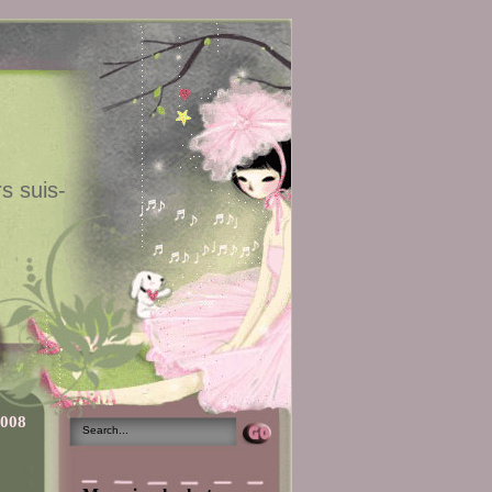
s suis-
2008