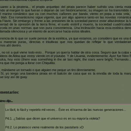
uanto a la pirateria... el propio arquetipo del pirata parece haber sufrido una cierta muta
ndo al margen lo que fueran o dejaran de ser históricamente, su imagen se ha transmitido
el marino romántico que va con muchos cañones por banda, viento en popa a toda vela, 
, blah. Ese romanticismo sigue vigente, que por algo aparece tanto en las novelas romántica
ta Flavio. Sin embargo y frente a las presiones de la sociedad parece estar afiazándose la f
ibertad de la opresión de la tierra firme, el suelo estéril y muerto, la sociedad cuadrículad
rcela en unas normas que son pura conveniencia. Una inclinación hacia esta estética deno
llamada silenciosa y un intento de acercarse hacia estos ideales.
ferencia de lo que se suele pensar de la estética, ya que estamos, yo considero que es una d
s maneras puras, directas e intuitivas que nos quedan de reflejar lo que verdadera
mos ahí dentro.
, no sé a qué viene todo esto... Porque yo quería hablar de otra cosa. Seguro que la culpa 
videos de Abba que estoy viendo en el youtube. Y de Lituania, evidentemente. Ayer fue Nino 
aska, hoy esto (there was something in the air last night, the stars were bright, Fernando...)
ra que me ponga a llorar con Chiquitita.
, mándame un tornado o que alguien me peque un tiro directamente.
 Sí, yo tengo una bandera pirata en el balcón de casa que es la envidia de toda la man
ue soy así de guay.
omentarios:
mo dijo...
Lo fácil, lo fácil y repetirlo mil veces... Éste es el karma de las nuevas generaciones...
Pd.1. ¿Sabías que dicen que el universo es en su mayoría violeta?
Pd.2. Lo piratesco viene realmente de los pastafaris xD