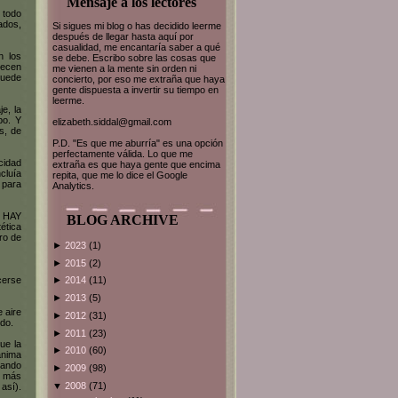
Mensaje a los lectores
 todo
ados,
Si sigues mi blog o has decidido leerme
después de llegar hasta aquí por
casualidad, me encantaría saber a qué
n los
se debe. Escribo sobre las cosas que
recen
me vienen a la mente sin orden ni
puede
concierto, por eso me extraña que haya
gente dispuesta a invertir su tiempo en
leerme.
e, la
po. Y
elizabeth.siddal@gmail.com
s, de
P.D. "Es que me aburría" es una opción
perfectamente válida. Lo que me
cidad
extraña es que haya gente que encima
cluía
repita, que me lo dice el Google
 para
Analytics.
Y HAY
BLOG ARCHIVE
ética
ro de
►
2023
(1)
►
2015
(2)
cerse
►
2014
(11)
►
2013
(5)
 aire
►
2012
(31)
ido.
►
2011
(23)
ue la
►
2010
(60)
anima
tando
►
2009
(98)
y más
▼
2008
(71)
así).