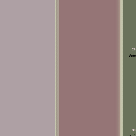
29
Anóni
30