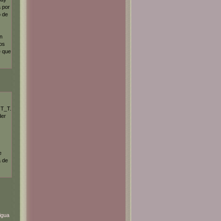
 por
o de
n
os
e que
 T_T.
der
e
a de
igua