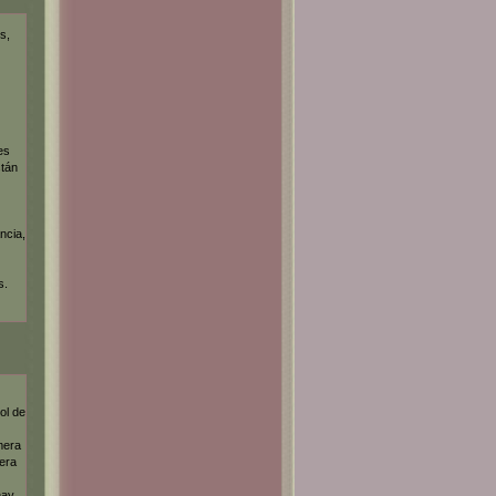
s,
es
stán
ncia,
s.
ol de
mera
era
hay