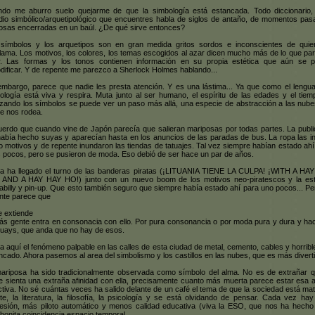
do me aburro suelo quejarme de que la simbología está estancada. Todo diccionario,
dio simbólico/arquetipológico que encuentres habla de siglos de antaño, de momentos pas
osas encerradas en un baúl. ¿De qué sirve entonces?
símbolos y los arquetipos son en gran medida gritos sordos e inconscientes de quie
lama. Los motivos, los colores, los temas escogidos al azar dicen mucho más de lo que pa
r. Las formas y los tonos contienen información en su propia estética que aún se 
dificar. Y de repente me parezco a Sherlock Holmes hablando...
embargo, parece que nadie les presta atención. Y es una lástima... Ya que como el lenguaj
ología está viva y respira. Muta junto al ser humano, el espíritu de las edades y el tiem
izando los símbolos se puede ver un paso más allá, una especie de abstracción a las nube
ue nos rodea.
erdo que cuando vine de Japón parecía que salieran mariposas por todas partes. La publi
había hecho suyas y aparecían hasta en los anuncios de las paradas de bus. La ropa las in
 motivos y de repente inundaron las tiendas de tatuajes. Tal vez siempre habían estado ahí
 pocos, pero se pusieron de moda. Eso debió de ser hace un par de años.
a ha llegado el turno de las banderas piratas (¡LITUANIA TIENE LA CULPA! ¡WITH A HA
AND A HAY HAY HO!) junto con un nuevo boom de los motivos neo-piratescos y la est
abilly y pin-up. Que esto también seguro que siempre había estado ahí para uno pocos... Pe
nte parece que
e extiende
ás gente entra en consonacia con ello. Por pura consonancia o por moda pura y dura y ha
guays, que anda que no hay de esos.
a aquí el fenómeno palpable en las calles de esta ciudad de metal, cemento, cables y horrible
ncado. Ahora pasemos al area del simbolismo y los castillos en las nubes, que es más divert
ariposa ha sido tradicionalmente observada como símbolo del alma. No es de extrañar q
e sienta una extraña afinidad con ella, precisamente cuanto más muerta parece estar esa 
ctiva. No sé cuántas veces ha salido delante de un café el tema de que la sociedad está ma
rte, la literatura, la filosofía, la psicología y se está olvidando de pensar. Cada vez ha
esión, más piloto automático y menos calidad educativa (viva la ESO, que nos ha hecho 
bonita coincidencia espacio temporal.