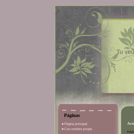
Tu veu
Páginas
Act
Página principal
Con nombre propio
Publi