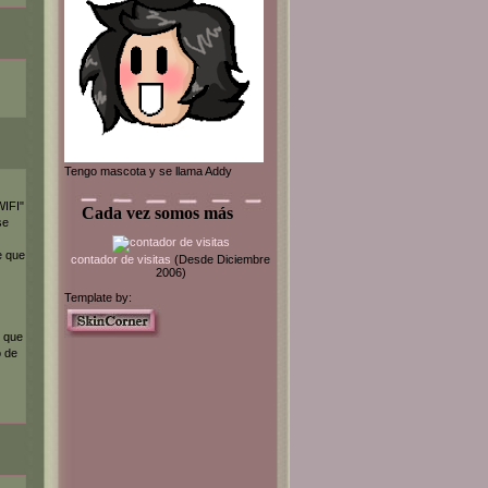
Tengo mascota y se llama Addy
WIFI"
Cada vez somos más
se
e que
contador de visitas
(Desde Diciembre
2006)
Template by:
o que
 de