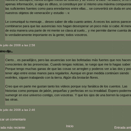
apenas información, si algo es difuso, si constituye por sí mismo una máxima compuesta
las suficientes fuentes como para enredarnos entre ellas... se convertirá sin duda en un
nuestros objetos de veneración y estudio -.-x
Le comuniqué tu mensaje... deseo saber de ella cuanto antes. A veces los astros parece
combinarse para que las ausencias nos hagan desesperar un poco más si cabe. Al men
de esta manera una parte de mi mente se clava al suelo... y me permite darme cuenta d
lo verdaderamente importante es la gente; todos vosotros.
de julio de 2008 a las 2:58
mo dijo...
Cierto... es paradójico, pero las asuencias son las bofetadas más fuertes que nos hacen
conscientes de las presencias. Cuando tengas noticias, te ruego que me lo hagas saber
Porque tengo muchas ganas de que las cosas se arreglen y poderos ver a las dos y po
tener algo entre estas manos para regalarlos. Aunque en gran medida continúen siendo
estériles, siguen trabajando con la tierra. Algún día brotarán flores.
Creo que en parte me gustan tanto los videos porque soy fanática de los cuentos. Las
historias como pompas de jabón, pequeñas y perfectas en su irrealidad. Espero poderm
sumergir en ese universo contigo, con vosotras. Y que los ojos de una borren la ceguer
las otras.
de julio de 2008 a las 2:46
icar un comentario
Inicio
rada más reciente
Entrada ant