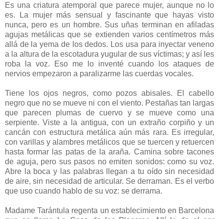
Es una criatura atemporal que parece mujer, aunque no lo
es. La mujer más sensual y fascinante que hayas visto
nunca, pero es un hombre. Sus uñas terminan en afiladas
agujas metálicas que se extienden varios centímetros más
allá de la yema de los dedos. Los usa para inyectar veneno
a la altura de la escotadura yugular de sus víctimas; y así les
roba la voz. Eso me lo inventé cuando los ataques de
nervios empezaron a paralizarme las cuerdas vocales.
Tiene los ojos negros, como pozos abisales. El cabello
negro que no se mueve ni con el viento. Pestañas tan largas
que parecen plumas de cuervo y se mueve como una
serpiente. Viste a la antigua, con un extraño corpiño y un
cancán con estructura metálica aún más rara. Es irregular,
con varillas y alambres metálicos que se tuercen y retuercen
hasta formar las patas de la araña. Camina sobre tacones
de aguja, pero sus pasos no emiten sonidos: como su voz.
Abre la boca y las palabras llegan a tu oído sin necesidad
de aire, sin necesidad de articular. Se derraman. Es el verbo
que uso cuando hablo de su voz: se derrama.
Madame Tarántula regenta un establecimiento en Barcelona