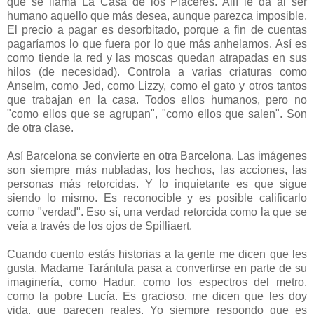
que se llama La Casa de los Placeres. Allí le da al ser
humano aquello que más desea, aunque parezca imposible.
El precio a pagar es desorbitado, porque a fin de cuentas
pagaríamos lo que fuera por lo que más anhelamos. Así es
como tiende la red y las moscas quedan atrapadas en sus
hilos (de necesidad). Controla a varias criaturas como
Anselm, como Jed, como Lizzy, como el gato y otros tantos
que trabajan en la casa. Todos ellos humanos, pero no
"como ellos que se agrupan", "como ellos que salen". Son
de otra clase.
Así Barcelona se convierte en otra Barcelona. Las imágenes
son siempre más nubladas, los hechos, las acciones, las
personas más retorcidas. Y lo inquietante es que sigue
siendo lo mismo. Es reconocible y es posible calificarlo
como "verdad". Eso sí, una verdad retorcida como la que se
veía a través de los ojos de Spilliaert.
Cuando cuento estás historias a la gente me dicen que les
gusta. Madame Tarántula pasa a convertirse en parte de su
imaginería, como Hadur, como los espectros del metro,
como la pobre Lucía. Es gracioso, me dicen que les doy
vida, que parecen reales. Yo siempre respondo que es