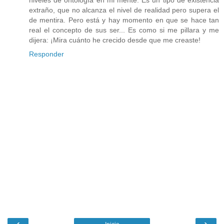
niveles de ontología en mi mente. Es un tipo de existencia
extraño, que no alcanza el nivel de realidad pero supera el
de mentira. Pero está y hay momento en que se hace tan
real el concepto de sus ser... Es como si me pillara y me
dijera: ¡Mira cuánto he crecido desde que me creaste!
Responder
‹
›