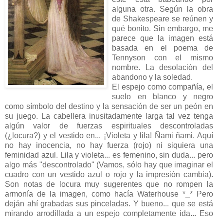
alguna otra. Según la obra
de Shakespeare se reúnen y
qué bonito. Sin embargo, me
parece que la imagen está
basada en el poema de
Tennyson con el mismo
nombre. La desolación del
abandono y la soledad.
El espejo como compañía, el
suelo en blanco y negro
como símbolo del destino y la sensación de ser un peón en
su juego. La cabellera inusitadamente larga tal vez tenga
algún valor de fuerzas espirituales descontroladas
(¿locura?) y el vestido en... ¡Violeta y lila! Ñami ñami. Aquí
no hay inocencia, no hay fuerza (rojo) ni siquiera una
feminidad azul. Lila y violeta... es femenino, sin duda... pero
algo más "descontrolado" (Vamos, sólo hay que imaginar el
cuadro con un vestido azul o rojo y la impresión cambia).
Son notas de locura muy sugerentes que no rompen la
armonía de la imagen, como hacía Waterhouse *_* Pero
deján ahí grabadas sus pinceladas. Y bueno... que se está
mirando arrodillada a un espejo completamente ida... Eso