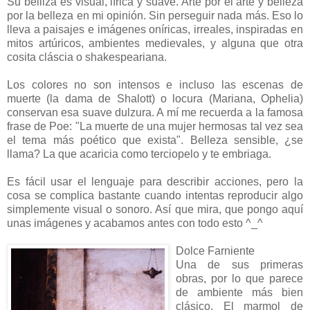
Su belliza es visual, lírica y suave. Arte por el arte y belleza
por la belleza en mi opinión. Sin perseguir nada más. Eso lo
lleva a paisajes e imágenes oníricas, irreales, inspiradas en
mitos artúricos, ambientes medievales, y alguna que otra
cosita cláscia o shakespeariana.
Los colores no son intensos e incluso las escenas de
muerte (la dama de Shalott) o locura (Mariana, Ophelia)
conservan esa suave dulzura. A mí me recuerda a la famosa
frase de Poe: "La muerte de una mujer hermosas tal vez sea
el tema más poético que exista". Belleza sensible, ¿se
llama? La que acaricia como terciopelo y te embriaga.
Es fácil usar el lenguaje para describir acciones, pero la
cosa se complica bastante cuando intentas reproducir algo
simplemente visual o sonoro. Así que mira, que pongo aquí
unas imágenes y acabamos antes con todo esto ^_^
Dolce Farniente
Una de sus primeras
obras, por lo que parece
de ambiente más bien
clásico. El marmol de