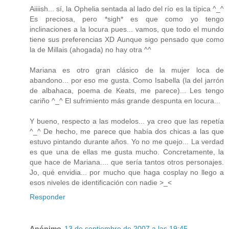
Aiiiish... sí, la Ophelia sentada al lado del río es la típica ^_^
Es preciosa, pero *sigh* es que como yo tengo
inclinaciones a la locura pues... vamos, que todo el mundo
tiene sus preferencias XD Aunque sigo pensado que como
la de Millais (ahogada) no hay otra ^^
Mariana es otro gran clásico de la mujer loca de
abandono... por eso me gusta. Como Isabella (la del jarrón
de albahaca, poema de Keats, me parece)... Les tengo
cariño ^_^ El sufrimiento más grande despunta en locura...
Y bueno, respecto a las modelos... ya creo que las repetía
^_^ De hecho, me parece que había dos chicas a las que
estuvo pintando durante años. Yo no me quejo... La verdad
es que una de ellas me gusta mucho. Concretamente, la
que hace de Mariana.... que sería tantos otros personajes.
Jo, qué envidia... por mucho que haga cosplay no llego a
esos niveles de identificación con nadie >_<
Responder
Anónimo
13 de septiembre de 2007 a las 19:45