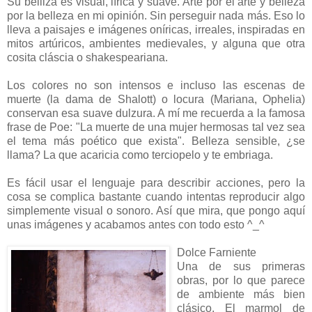
Su belliza es visual, lírica y suave. Arte por el arte y belleza
por la belleza en mi opinión. Sin perseguir nada más. Eso lo
lleva a paisajes e imágenes oníricas, irreales, inspiradas en
mitos artúricos, ambientes medievales, y alguna que otra
cosita cláscia o shakespeariana.
Los colores no son intensos e incluso las escenas de
muerte (la dama de Shalott) o locura (Mariana, Ophelia)
conservan esa suave dulzura. A mí me recuerda a la famosa
frase de Poe: "La muerte de una mujer hermosas tal vez sea
el tema más poético que exista". Belleza sensible, ¿se
llama? La que acaricia como terciopelo y te embriaga.
Es fácil usar el lenguaje para describir acciones, pero la
cosa se complica bastante cuando intentas reproducir algo
simplemente visual o sonoro. Así que mira, que pongo aquí
unas imágenes y acabamos antes con todo esto ^_^
Dolce Farniente
Una de sus primeras
obras, por lo que parece
de ambiente más bien
clásico. El marmol de