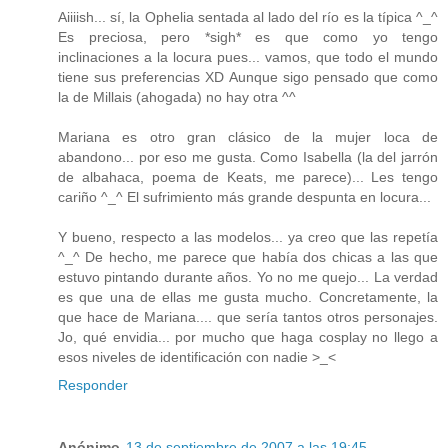
Aiiiish... sí, la Ophelia sentada al lado del río es la típica ^_^
Es preciosa, pero *sigh* es que como yo tengo
inclinaciones a la locura pues... vamos, que todo el mundo
tiene sus preferencias XD Aunque sigo pensado que como
la de Millais (ahogada) no hay otra ^^
Mariana es otro gran clásico de la mujer loca de
abandono... por eso me gusta. Como Isabella (la del jarrón
de albahaca, poema de Keats, me parece)... Les tengo
cariño ^_^ El sufrimiento más grande despunta en locura...
Y bueno, respecto a las modelos... ya creo que las repetía
^_^ De hecho, me parece que había dos chicas a las que
estuvo pintando durante años. Yo no me quejo... La verdad
es que una de ellas me gusta mucho. Concretamente, la
que hace de Mariana.... que sería tantos otros personajes.
Jo, qué envidia... por mucho que haga cosplay no llego a
esos niveles de identificación con nadie >_<
Responder
Anónimo
13 de septiembre de 2007 a las 19:45