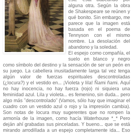
alguna otra. Según la obra
de Shakespeare se reúnen y
qué bonito. Sin embargo, me
parece que la imagen está
basada en el poema de
Tennyson con el mismo
nombre. La desolación del
abandono y la soledad.
El espejo como compañía, el
suelo en blanco y negro
como símbolo del destino y la sensación de ser un peón en
su juego. La cabellera inusitadamente larga tal vez tenga
algún valor de fuerzas espirituales descontroladas
(¿locura?) y el vestido en... ¡Violeta y lila! Ñami ñami. Aquí
no hay inocencia, no hay fuerza (rojo) ni siquiera una
feminidad azul. Lila y violeta... es femenino, sin duda... pero
algo más "descontrolado" (Vamos, sólo hay que imaginar el
cuadro con un vestido azul o rojo y la impresión cambia).
Son notas de locura muy sugerentes que no rompen la
armonía de la imagen, como hacía Waterhouse *_* Pero
deján ahí grabadas sus pinceladas. Y bueno... que se está
mirando arrodillada a un espejo completamente ida... Eso