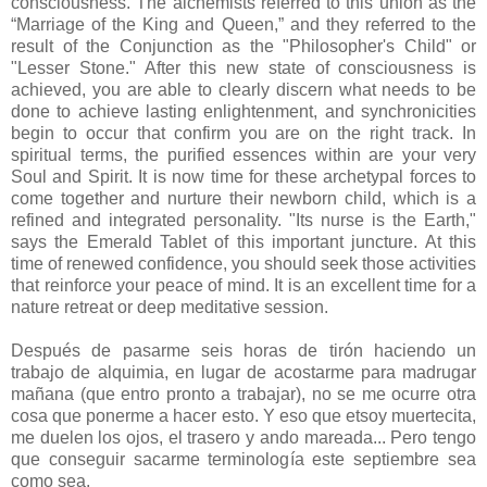
consciousness. The alchemists referred to this union as the
“Marriage of the King and Queen,” and they referred to the
result of the Conjunction as the "Philosopher's Child" or
"Lesser Stone." After this new state of consciousness is
achieved, you are able to clearly discern what needs to be
done to achieve lasting enlightenment, and synchronicities
begin to occur that confirm you are on the right track. In
spiritual terms, the purified essences within are your very
Soul and Spirit. It is now time for these archetypal forces to
come together and nurture their newborn child, which is a
refined and integrated personality. "Its nurse is the Earth,"
says the Emerald Tablet of this important juncture. At this
time of renewed confidence, you should seek those activities
that reinforce your peace of mind. It is an excellent time for a
nature retreat or deep meditative session.
Después de pasarme seis horas de tirón haciendo un
trabajo de alquimia, en lugar de acostarme para madrugar
mañana (que entro pronto a trabajar), no se me ocurre otra
cosa que ponerme a hacer esto. Y eso que etsoy muertecita,
me duelen los ojos, el trasero y ando mareada... Pero tengo
que conseguir sacarme terminología este septiembre sea
como sea.