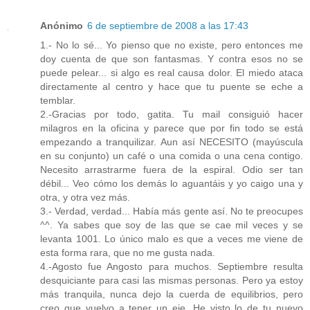
Anónimo
6 de septiembre de 2008 a las 17:43
1.- No lo sé... Yo pienso que no existe, pero entonces me
doy cuenta de que son fantasmas. Y contra esos no se
puede pelear... si algo es real causa dolor. El miedo ataca
directamente al centro y hace que tu puente se eche a
temblar.
2.-Gracias por todo, gatita. Tu mail consiguió hacer
milagros en la oficina y parece que por fin todo se está
empezando a tranquilizar. Aun así NECESITO (mayúscula
en su conjunto) un café o una comida o una cena contigo.
Necesito arrastrarme fuera de la espiral. Odio ser tan
débil... Veo cómo los demás lo aguantáis y yo caigo una y
otra, y otra vez más.
3.- Verdad, verdad... Había más gente así. No te preocupes
^^. Ya sabes que soy de las que se cae mil veces y se
levanta 1001. Lo único malo es que a veces me viene de
esta forma rara, que no me gusta nada.
4.-Agosto fue Angosto para muchos. Septiembre resulta
desquiciante para casi las mismas personas. Pero ya estoy
más tranquila, nunca dejo la cuerda de equilibrios, pero
creo que vuelvo a tener un eje. He visto lo de tu nuevo