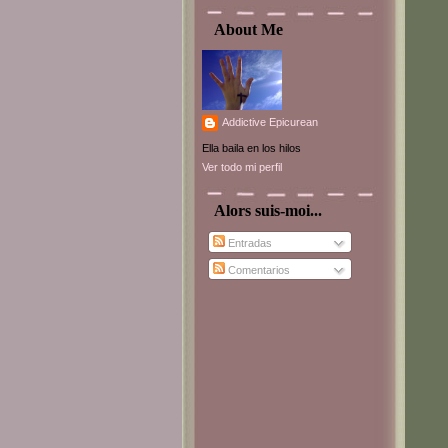
About Me
Addictive Epicurean
Ella baila en los hilos
Ver todo mi perfil
Alors suis-moi...
Entradas
Comentarios