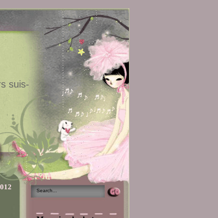
s suis-
2012