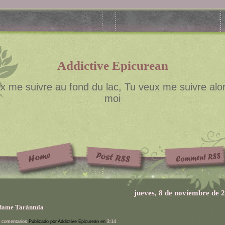
Addictive Epicurean
x me suivre au fond du lac, Tu veux me suivre alor
moi
jueves, 8 de noviembre de 
ame Tarántula
 comentarios
Publicado por Addictive Epicurean en
3:14