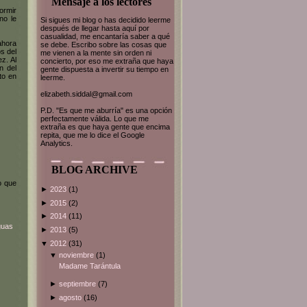
Mensaje a los lectores
ormir
no le
Si sigues mi blog o has decidido leerme
después de llegar hasta aquí por
casualidad, me encantaría saber a qué
ahora
se debe. Escribo sobre las cosas que
s del
me vienen a la mente sin orden ni
z. Al
concierto, por eso me extraña que haya
n del
gente dispuesta a invertir su tiempo en
to en
leerme.
elizabeth.siddal@gmail.com
P.D. "Es que me aburría" es una opción
perfectamente válida. Lo que me
extraña es que haya gente que encima
repita, que me lo dice el Google
Analytics.
BLOG ARCHIVE
o que
►
2023
(1)
►
2015
(2)
►
2014
(11)
guas
►
2013
(5)
▼
2012
(31)
▼
noviembre
(1)
Madame Tarántula
►
septiembre
(7)
►
agosto
(16)