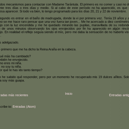
dos mecanismos para contactar con Madame Tarántula. El primero es no comer y casi no d
nte tres días o tres días y medio. Si al cabo de este período no ha aparecido, es que 
resa aparecer. Si todo va bien, lo tengo programado para los días 20, 21 y 22 de noviembre.
egundo es entrar en el baño de madrugada, donde la vi por primera vez. Tenía 19 años y 
o se me hace raro pensar que una vez fuera tan joven... Me he acercado a diez centímetro
jo con la luz encendida y me he quedado mirando las pupilas, maravillada de su redonde
 de unos minutos observando los ojos enrojecidos por fin ha aparecido en algún rincó
jo. En realidad el reflejo seguía siendo el mío, pero me daba la sensación de no haberlo vis
.
s adelgazado.
o primero que me ha dicho la Reina Araña en la cabeza.
ué más ha cambiado?
mbién he envejecido.
 no eres mi niña.
, no soy tu niña.
or qué te has ido tanto tiempo?
 he sabido qué responder, pero por un momento he recuperado mis 19 dulces añitos. Sol
a soy más guapa.
Inicio
radas más recientes
Entradas anti
cribe to:
Entradas (Atom)