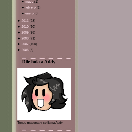
►
mayo
(1)
►
febrero
(1)
►
enero
(5)
►
2011
(23)
►
2010
(60)
►
2009
(98)
►
2008
(71)
►
2007
(100)
►
2006
(3)
Dile hola a Addy
Tengo mascota y se llama Addy