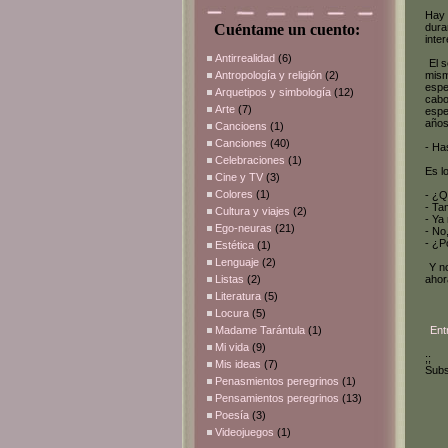
Hay 
Cuéntame un cuento:
dura
inte
Antirrealidad
(6)
El s
Antropología y religión
(2)
mism
espe
Arquetipos y simbología
(12)
cabo
Arte
(7)
espe
años
Cancioens
(1)
Canciones
(40)
- Ha
Celebraciones
(1)
Es l
Cine y TV
(3)
Colores
(1)
- ¿Q
- Ta
Cultura y viajes
(2)
- Ya
Ego-neuras
(21)
- No
- ¿P
Estética
(1)
Lenguaje
(2)
Y no
Listas
(2)
ahor
Literatura
(5)
Locura
(5)
Madame Tarántula
(1)
Ent
Mi vida
(9)
;;
Mis ideas
(7)
Subs
Penasmientos peregrinos
(1)
Pensamientos peregrinos
(13)
Poesía
(3)
Videojuegos
(1)