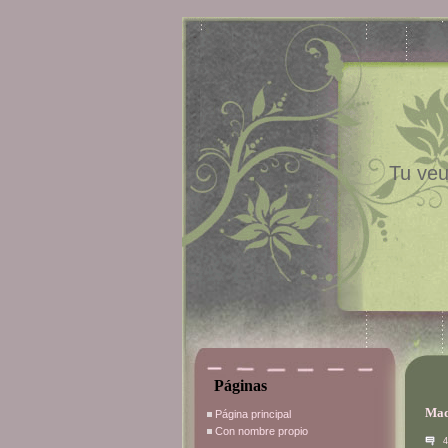
Tu veu
Páginas
Mad
Página principal
Con nombre propio
4