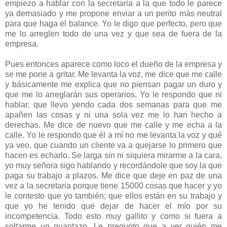
empiezo a hablar con la secretaria a la que todo le parece
ya demasiado y me propone enviar a un perito más neutral
para que haga el balance. Yo le digo que perfecto, pero que
me lo arreglen todo de una vez y que sea de fuera de la
empresa.
Pues entonces aparece como loco el dueño de la empresa y
se me pone a gritar. Me levanta la voz, me dice que me calle
y básicamente me explica que no piensan pagar un duro y
que me lo arreglarán sus operarios. Yo le respondo que ni
hablar, que llevo yendo cada dos semanas para que me
apañen las cosas y ni una sola vez me lo han hecho a
derechas. Me dice de nuevo que me calle y me echa a la
calle. Yo le respondo que él a mí no me levanta la voz y qué
ya veo, que cuando un cliente va a quejarse lo primero que
hacen es echarlo. Se larga sin ni siquiera mirarme a la cara,
yo muy señora sigo hablando y recordándole que soy la que
paga su trabajo a plazos. Me dice que deje en paz de una
vez a la secretaria porque tiene 15000 cosas que hacer y yo
le contesto que yo también; que ellos están en su trabajo y
que yo he tenido que dejar de hacer el mío por su
incompetencia. Todo esto muy gallito y como si fuera a
soltarme un guantazo. Le pregunto que a ver quién me