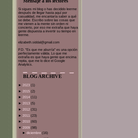
Mensaje a los lectores
Si sigues mi blog o has decidido leerme
después de llegar hasta aquí por
casualidad, me encantaría saber a qué
se debe. Escribo sobre las cosas que
me vienen a la mente sin orden ni
concierto, por eso me extraña que haya
gente dispuesta a invertir su tiempo en
leerme.
elizabeth.siddal@gmail.com
P.D. "Es que me aburría" es una opción
perfectamente válida. Lo que me
extraña es que haya gente que encima
repita, que me lo dice el Google
Analytics.
BLOG ARCHIVE
►
2023
(1)
►
2015
(2)
►
2014
(11)
►
2013
(5)
►
2012
(31)
►
2011
(23)
►
2010
(60)
▼
2009
(98)
►
diciembre
(16)