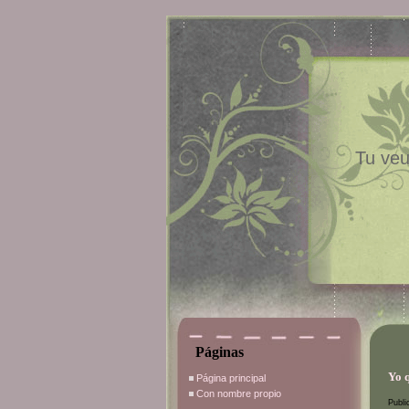
Tu veu
Páginas
Yo q
Página principal
Con nombre propio
Publi