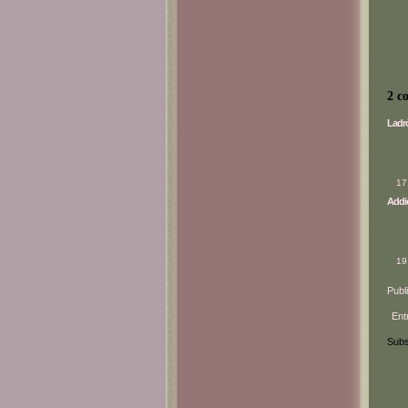
2 c
Ladr
17
Addic
19
Publ
Ent
Subs