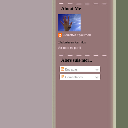
About Me
Addictive Epicurean
Ella baila en los hilos
Ver todo mi perfil
Alors suis-moi...
Entradas
Comentarios