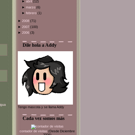
►
abril
(12)
►
marzo
(6)
►
febrero
(1)
►
2008
(71)
►
2007
(100)
►
2006
(3)
Dile hola a Addy
igua
Tengo mascota y se llama Addy
Cada vez somos más
contador de visitas
(Desde Diciembre
2006)