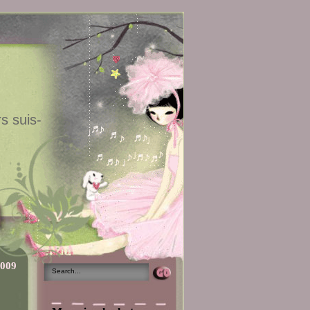
s suis-
2009