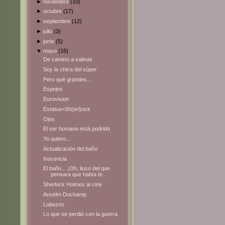
►
noviembre
(10)
►
octubre
(17)
►
septiembre
(12)
►
julio
(3)
►
junio
(5)
▼
mayo
(16)
De camino a salinas
Soy la chica del súper
Pero qué grandes...
Espejos
Eurovision
Estatus=Sh(erl)ock
Ojos
El ser humano está podrido
Yo quiero...
Actualización del baño
Inocencia
El baño... ¡Oh, iluso del que
pensara que había te...
Sherlock Holmes al cine
Ansèlm Duchamp
Lobezno
Lo que se perdió con la guerra