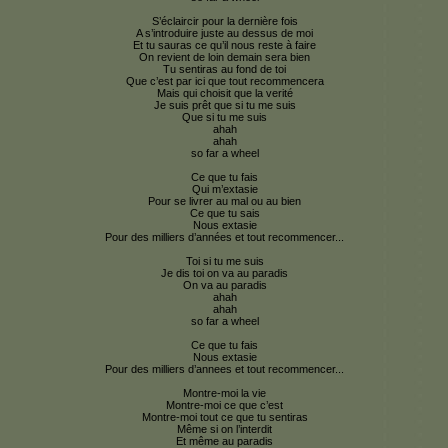
S’éclaircir pour la dernière fois
A s’introduire juste au dessus de moi
Et tu sauras ce qu’il nous reste à faire
On revient de loin demain sera bien
Tu sentiras au fond de toi
Que c’est par ici que tout recommencera
Mais qui choisit que la verité
Je suis prêt que si tu me suis
Que si tu me suis
ahah
ahah
so far a wheel
Ce que tu fais
Qui m’extasie
Pour se livrer au mal ou au bien
Ce que tu sais
Nous extasie
Pour des milliers d’années et tout recommencer...
Toi si tu me suis
Je dis toi on va au paradis
On va au paradis
ahah
ahah
so far a wheel
Ce que tu fais
Nous extasie
Pour des milliers d’annees et tout recommencer...
Montre-moi la vie
Montre-moi ce que c’est
Montre-moi tout ce que tu sentiras
Même si on l’interdit
Et même au paradis