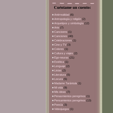
Cuéntame un cuento:
Antirrealidad
(6)
Antropología y religión
(2)
Arquetipos y simbología
(12)
Arte
(7)
Cancioens
(1)
Canciones
(40)
Celebraciones
(1)
Cine y TV
(3)
Colores
(1)
Cultura y viajes
(2)
Ego-neuras
(21)
Estética
(1)
Lenguaje
(2)
Listas
(2)
Literatura
(5)
Locura
(5)
Madame Tarántula
(1)
Mi vida
(9)
Mis ideas
(7)
Penasmientos peregrinos
(1)
Pensamientos peregrinos
(13)
Poesía
(3)
Videojuegos
(1)