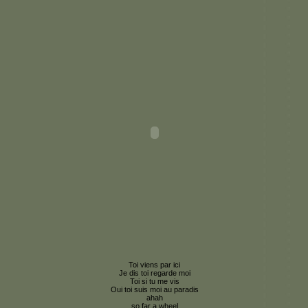
Toi viens par ici
Je dis toi regarde moi
Toi si tu me vis
Oui toi suis moi au paradis
ahah
so far a wheel