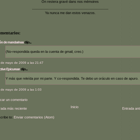
On restera gravé dans nos mémoires
-------------------------------------------------------------
Ya nunca me dan estos venazos.
omentarios:
ón de mandarinas
dijo...
(No-respondida queda en la cuenta de gmail, creo.)
 de mayo de 2009 a las 21:47
tive Epicurean
dijo...
Y más que releída por mi parte. Y co-respondida. Te debo un oráculo en caso de apuro.
 de mayo de 2009 a las 1:03
icar un comentario
Inicio
rada más reciente
Entrada ant
cribe to:
Enviar comentarios (Atom)