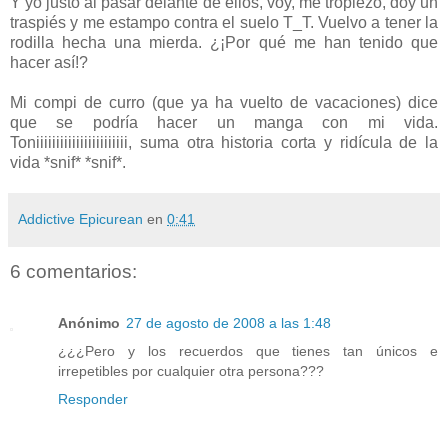
Y yo justo al pasar delante de ellos, voy, me tropiezo, doy un
traspiés y me estampo contra el suelo T_T. Vuelvo a tener la
rodilla hecha una mierda. ¿¡Por qué me han tenido que
hacer así!?
Mi compi de curro (que ya ha vuelto de vacaciones) dice
que se podría hacer un manga con mi vida.
Toniiiiiiiiiiiiiiiiiiiiiii, suma otra historia corta y ridícula de la
vida *snif* *snif*.
Addictive Epicurean
en
0:41
6 comentarios:
Anónimo
27 de agosto de 2008 a las 1:48
¿¿¿Pero y los recuerdos que tienes tan únicos e
irrepetibles por cualquier otra persona???
Responder