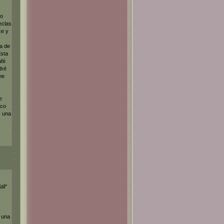
do
eclas
ce y
a de
Esta
afé
dré
me
e
ico
s una
il"
 una