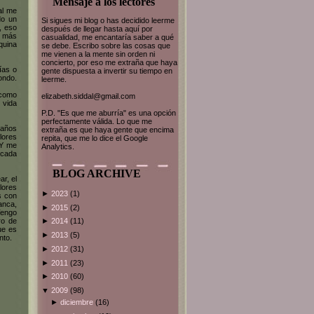
Mensaje a los lectores
al me
do un
Si sigues mi blog o has decidido leerme
, eso
después de llegar hasta aquí por
o más
casualidad, me encantaría saber a qué
quina
se debe. Escribo sobre las cosas que
me vienen a la mente sin orden ni
concierto, por eso me extraña que haya
ías o
gente dispuesta a invertir su tiempo en
ondo.
leerme.
 como
elizabeth.siddal@gmail.com
 vida
P.D. "Es que me aburría" es una opción
perfectamente válida. Lo que me
 años
extraña es que haya gente que encima
flores
repita, que me lo dice el Google
 Y me
Analytics.
 cada
BLOG ARCHIVE
ar, el
olores
►
2023
(1)
s con
anca,
►
2015
(2)
Tengo
ro de
►
2014
(11)
ue es
►
2013
(5)
nto.
►
2012
(31)
►
2011
(23)
►
2010
(60)
▼
2009
(98)
►
diciembre
(16)