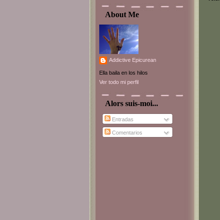
About Me
Addictive Epicurean
Ella baila en los hilos
Ver todo mi perfil
Alors suis-moi...
Entradas
Comentarios