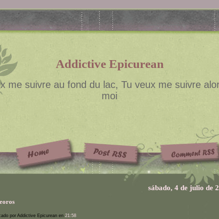
Addictive Epicurean
x me suivre au fond du lac, Tu veux me suivre alor
moi
sábado, 4 de julio de 
eoros
cado por Addictive Epicurean en
21:58