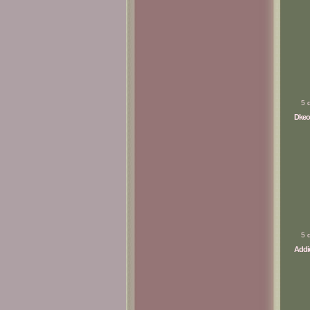
5 
Dkeo
5 
Addic