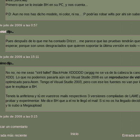
Primero que se lo instale BH en su PC, y nos cuenta...
P.D: Aun no nos has dicho modelo, ni color, ni na... :P podrías robar wifis por ahi sin sabe
de julio de 2009 a las 0:57
vkiel
dijo...
Pues después de lo que me ha contado Drizzt... me parece que las pruebas tendrán que
esperar, porque son unos desgraciados que quieren soportar la última versión en todo ¬
de julio de 2009 a las 15:11
mo dijo...
No no, no me seas "stril failtel" BlackHole XDDDDD (arggg no se va de la cabeza la can
XDD). Lo que no podemos pasarla aún sin Visual Studio 2008 es un
reproductor de vi
optimizado para Atom. Tengo el Visual Studio 2003, pero con ese los fuentes no van por 
que le explique a BH.
Teneis la anfitriona y tú en vuestros mails respectivos 3 versiones compiladas de LAME
probar y experimentar. Me dice BH que a el no le llegó el mail :S si no os ha llegado deci
y lo subo a Megaupload
de julio de 2009 a las 0:15
icar un comentario
Inicio
rada más reciente
Entrada ant