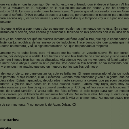
ore ya está en casita conmigo. De hecho, estoy escribiendo con él desde el balcón. Al fin
dé de la miniatura de 10 pulgadas en la que no me cabían los dedos y me he compra
atito de 11,6. Es más grande, pero todavía ligero. Y puede que el procesador sea un Atom
lo que el señorito Drizzt estaría dispuesto a raparse, pero tampoco lo necesito para much
para escribir aquí, escuchar música y abrir el word. Así que tampoco voy a ir a por una ma
potente.
nico que le pido a este monstruito es que me regale más momentos como éste. En cafeter
 mismo en el balcón, para escribir y escuchar el tecleado de mis palabras con la música de f
é si ya he contado por qué he querido llamarlo Météore. Aquí la friki, que sigue escuchando
histérica La república de los meteoros de Indochine. Hace tiempo dije que quería que mi
a como un meteoro, y sí, lo sigo manteniendo. Así que he pensado al respecto.
mamente ya no subo fotos, pero mi madre me ha hecho un vestido nuevo. Es con corte
uenta, por debajo de la rodilla. Está hecho con una tela brillante de color negro y tiene unas 
olor rojo intenso bien hermosas dibujadas. Allá adonde voy se me ve, como diría mi padre.
a mirar hacia abajo cuando lo llevo puesto. Veo como la tela brillante se va moviendo con
 y entonces me imagino que soy un meteoro por los pasillos del metro.
o de negro, cierto, pero me gustan los colores brillantes. El negro inmaculado, el blanco nucle
eta perfecto, el rojo intenso, el azul eléctrico. Cuando miro alrededor y veo a la gente, sus c
desvaídos. Estaán apagados, decolorados, nadie se pondría colores que parecen pintado
ladores. Y yo los llevo hasta en la cara cuando puedo. Labios muy rojos, cara muy bl
retes rosados y sombra de ojos como el violeta de un CD bajo el fluorescente de la cocina. 
tos de charol también. Y ahora sólo me falta teñirme el pelo negro para ser un meteo
nsos colores por el laberinto del subsuelo barcelnés. Me mola la idea. Me doy cuenta de q
como quiero cruzarme con la gente y pasar por la vida en un momento. Aunque se acabe pro
 de ser muy tonta. Y no, no por lo del Atom, Drizzt. XD
omentarios:
mo dijo...