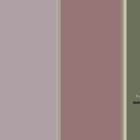
6 
Anóni