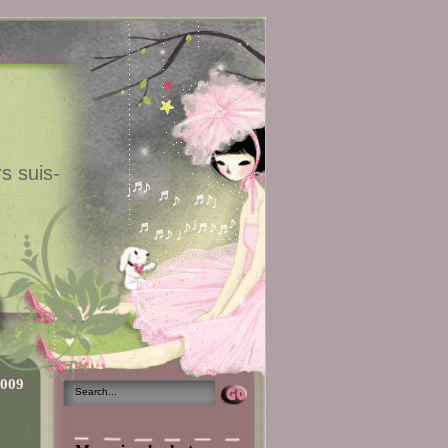
s suis-
2009