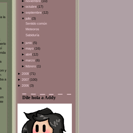
►
noviembre
(10)
►
octubre
(17)
►
septiembre
(12)
a la
▼
julio
(3)
Sentido común
Meteoros
Sabiduría
.
►
junio
(5)
erlo
sí
►
mayo
(16)
enda
►
abril
(12)
►
marzo
(6)
la
►
febrero
(1)
tom y
►
2008
(71)
n
iba a
►
2007
(100)
►
2006
(3)
a
Dile hola a Addy
tom
nte