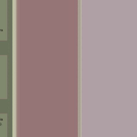
ra
ia
).