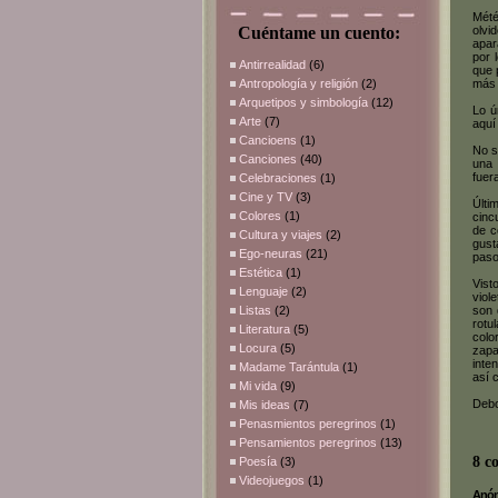
Mété
Cuéntame un cuento:
olvi
apar
por 
Antirrealidad
(6)
que 
Antropología y religión
(2)
más 
Arquetipos y simbología
(12)
Lo ú
Arte
(7)
aquí
Cancioens
(1)
No s
Canciones
(40)
una 
fuer
Celebraciones
(1)
Cine y TV
(3)
Últi
Colores
(1)
cinc
de c
Cultura y viajes
(2)
gust
Ego-neuras
(21)
paso
Estética
(1)
Vist
Lenguaje
(2)
viol
Listas
(2)
son 
rotu
Literatura
(5)
colo
Locura
(5)
zapa
inte
Madame Tarántula
(1)
así 
Mi vida
(9)
Debo
Mis ideas
(7)
Penasmientos peregrinos
(1)
Pensamientos peregrinos
(13)
8 c
Poesía
(3)
Videojuegos
(1)
Anóni