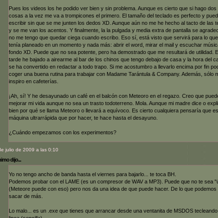
Pues los videos los he podido ver bien y sin problema. Aunque es cierto que si hago dos
cosas a la vez me va a trompicones el primero. El tamaño del teclado es perfecto y pue
escribir sin que se me junten los dedos XD. Aunque aún no me he hecho al tacto de las t
y se me van los acentos. Y finalmente, la la pulgada y media extra de pantalla se agrade
no me tengo que quedar ciega cuando escribo. Eso sí, está visto que servirá para lo que
tenía planeado en un momento y nada más: abrir el word, mirar el mail y escuchar músic
fondo XD. Puede que no sea potente, pero ha demostrado que me resultará de utilidad. 
tarde he bajado a airearme al bar de los chinos que tengo debajo de casa y la hora del c
se ha convertido en redactar a todo trapo. Si me acostumbro a llevarlo encima por fin po
coger una buena rutina para trabajar con Madame Tarántula & Company. Además, sólo 
inspiro en cafeterías.
¡Ah, sí! Y he desayunado un café en el balcón con Meteoro en el regazo. Creo que pued
mejorar mi vida aunque no sea un trasto todoterreno. Mola. Aunque mi madre dice o expl
bien por qué se llama Meteoro o llevará a equívoco. Es cierto cualquiera pensaría que e
máquina ultrarrápida que por hacer, te hace hasta el desayuno.
¿Cuándo empezamos con los experimentos?
de julio de 2009 a las 0:10
mo dijo...
Yo no tengo ancho de banda hasta el viernes para bajarlo... te toca BH.
Podemos probar con el LAME (es un compresor de WAV a MP3). Puede que no te sea "út
(Meteore puede con eso) pero nos da una idea de que puede hacer. De lo que podemos
sacar de más.
Lo malo... es un .exe que tienes que arrancar desde una ventanita de MSDOS tecleando
linea (sencilla).