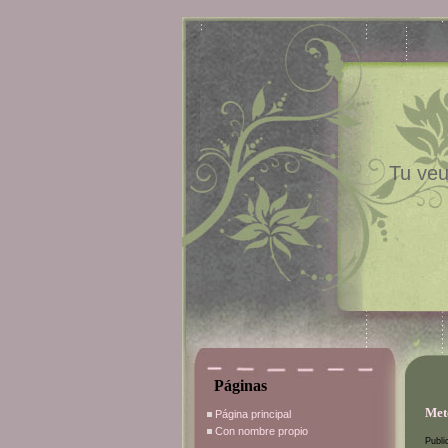
Tu veu
Páginas
Met
Página principal
Con nombre propio
Publi