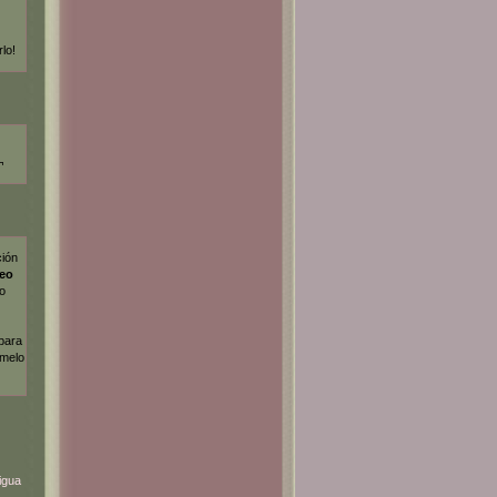
rlo!
¬
ción
deo
lo
 para
dmelo
igua