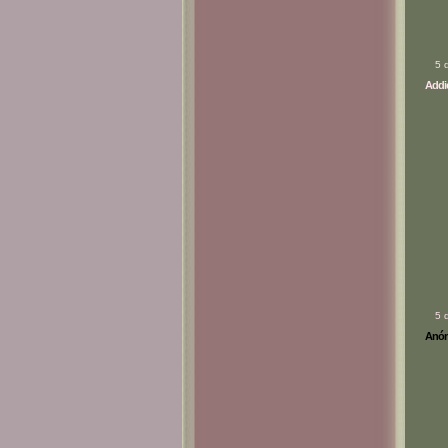
5 
Addic
5 
Anóni