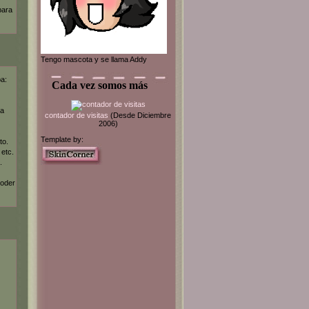
para
Tengo mascota y se llama Addy
ba:
Cada vez somos más
la
contador de visitas
(Desde Diciembre
2006)
Template by:
to.
 etc.
.
poder