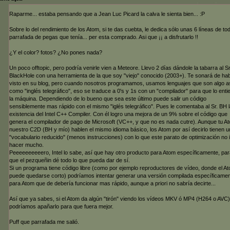
Raparme... estaba pensando que a Jean Luc Picard la calva le sienta bien... :P
Sobre lo del rendimiento de los Atom, si te das cuebta, le dedica sólo unas 6 líneas de tod
parrafada de pegas que tenía... per esta comprado. Asi que ¡¡ a disfrutarlo !!
¿Y el color? fotos? ¿No pones nada?
Un poco offtopic, pero podría venirle vien a Meteore. Llevo 2 días dándole la tabarra al Sr
BlackHole con una herramienta de la que soy "viejo" conocido (2003+). Te sonará de hab
visto en su blog, pero cuando nosotros programamos, usamos lenguajes que son algo a
como "inglés telegráfico", eso se traduce a 0's y 1s con un "compilador" para que lo enti
la máquina. Dependiendo de lo bueno que sea este último puede salir un código
sensiblemente mas rápido con el mismo "iglés telegráfico". Pues le comentaba al Sr. BH 
existencia del Intel C++ Compiler. Con él logro una mejora de un 9% sobre el código que
genera el compilador de pago de Microsoft (VC++, y que no es nada cutre). Aunque tu A
nuestro C2D (BH y mío) hablen el mismo idioma básico, los Atom por así decirlo tienen u
"vocabulario reducido" (menos instrucciones) con lo que este parato de optimización no 
hacer mucho.
Peeeeeeeeeero, Intel lo sabe, así que hay otro producto para Atom específicamente, par
que el pezqueñin dé todo lo que pueda dar de sí.
Si un programa tiene código libre (como por ejemplo reproductores de vídeo, donde el A
puede quedarse corto) podríamos intentar generar una versión compilada específicame
para Atom que de debería funcionar mas rápido, aunque a priori no sabría decirte...
Así que ya sabes, si el Atom da algún "tirón" viendo los vídeos MKV ó MP4 (H264 o AVC)
podríamos apañarlo para que fuera mejor.
Puff que parrafada me salió.