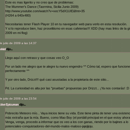
Este es mas ligerito y no creo que de problemas:
The Mummer's Dance (Taormina, Sicilia Junio 2009)
http://www.youtube.com/watch?v=xecY5dX1UIE&fmt=35
(H264 a 640x480)
Necesitarias tener Flash Player 10 en tu navegador web para verlo en esta resolución.
Y si lo reproduce bien, haz proselitismo en esas cafeterias!!! XDD (hay mas links de la gi
2009 en mi flog)
de julio de 2009 a las 14:37
vkiel
dijo...
Llego aquí con retraso y que cosas veo O_O
Por un lado me alegro que te alegre tu nuevo engendro ^^ Cómo tal, espero que funcione
perfectamente ^^
Y por otro lado, Drizzt!!! qué casi asustadas a la propietaria de este sitio...
Pd. La curiosidad es alta por las "pruebas" propuestas por Drizzt... ¡Ya nos contarás! :D
de julio de 2009 a las 23:54
tive Epicurean
dijo...
Pobrecito Meteoro mío... Vaya inicios tiene su vida. Este tiene pinta de tener una existenc
más extraña que la mía. Bueno, como Mao Boy (el portátil principal en el que estoy ahora
Venga, venga, procedo a informar que os veo a los con ganas, riendo por lo bajines a lo
potenciales-conquistadores-del-mundo-malos-maloso-jajejijoju.