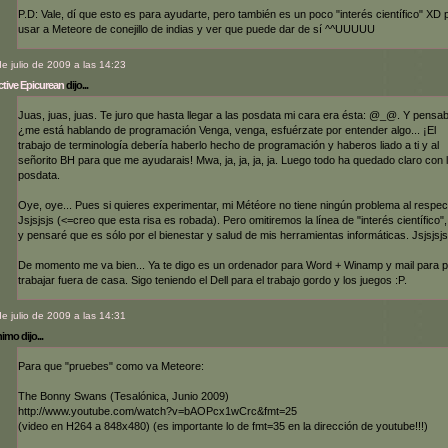
P.D: Vale, dí que esto es para ayudarte, pero también es un poco "interés científico" XD 
usar a Meteore de conejillo de indias y ver que puede dar de sí ^^UUUUU
de julio de 2009 a las 14:23
tive Epicurean
dijo...
Juas, juas, juas. Te juro que hasta llegar a las posdata mi cara era ésta: @_@. Y pensa
¿me está hablando de programación Venga, venga, esfuérzate por entender algo... ¡El
trabajo de terminología debería haberlo hecho de programación y haberos liado a ti y al
señorito BH para que me ayudarais! Mwa, ja, ja, ja, ja. Luego todo ha quedado claro con 
posdata.
Oye, oye... Pues si quieres experimentar, mi Météore no tiene ningún problema al respec
Jsjsjsjs (<=creo que esta risa es robada). Pero omitiremos la línea de "interés científico",
y pensaré que es sólo por el bienestar y salud de mis herramientas informáticas. Jsjsjsjs
De momento me va bien... Ya te digo es un ordenador para Word + Winamp y mail para 
trabajar fuera de casa. Sigo teniendo el Dell para el trabajo gordo y los juegos :P.
de julio de 2009 a las 14:31
mo dijo...
Para que "pruebes" como va Meteore:
The Bonny Swans (Tesalónica, Junio 2009)
http://www.youtube.com/watch?v=bAOPcx1wCrc&fmt=25
(video en H264 a 848x480) (es importante lo de fmt=35 en la dirección de youtube!!!)