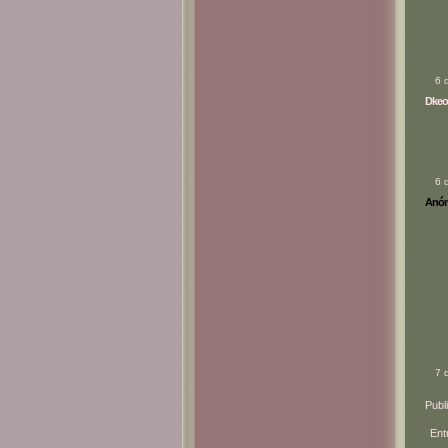
6 
Dkeo
6 
Anóni
7 
Publ
Ent