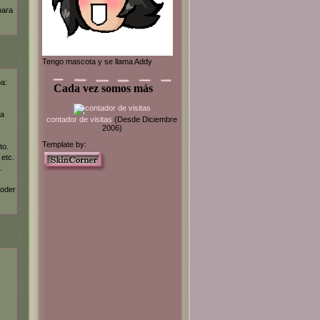
para
Tengo mascota y se llama Addy
ba:
Cada vez somos más
la
contador de visitas
(Desde Diciembre
2006)
Template by:
to.
 etc.
.
poder