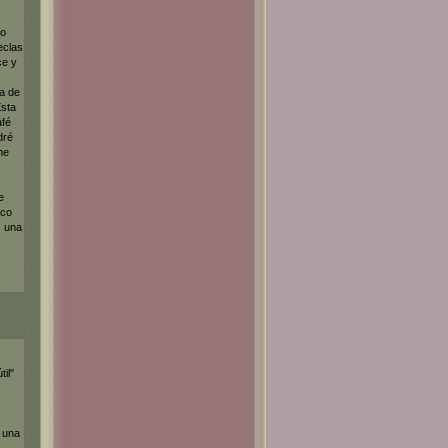
do
eclas
ce y
a de
Esta
afé
dré
me
e
ico
s una
il"
 una