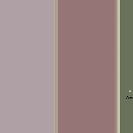
6 
Anóni