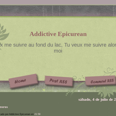
Addictive Epicurean
x me suivre au fond du lac, Tu veux me suivre alor
moi
sábado, 4 de julio de 
eoros
cado por Addictive Epicurean en
21:58