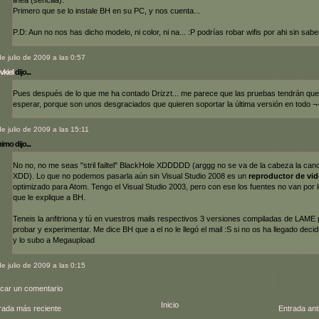
Primero que se lo instale BH en su PC, y nos cuenta...
P.D: Aun no nos has dicho modelo, ni color, ni na... :P podrías robar wifis por ahi sin sabe
de julio de 2009 a las 0:57
vkiel
dijo...
Pues después de lo que me ha contado Drizzt... me parece que las pruebas tendrán que
esperar, porque son unos desgraciados que quieren soportar la última versión en todo ¬
de julio de 2009 a las 15:11
mo dijo...
No no, no me seas "stril failtel" BlackHole XDDDDD (arggg no se va de la cabeza la can
XDD). Lo que no podemos pasarla aún sin Visual Studio 2008 es un
reproductor de vi
optimizado para Atom. Tengo el Visual Studio 2003, pero con ese los fuentes no van por 
que le explique a BH.
Teneis la anfitriona y tú en vuestros mails respectivos 3 versiones compiladas de LAME
probar y experimentar. Me dice BH que a el no le llegó el mail :S si no os ha llegado deci
y lo subo a Megaupload
de julio de 2009 a las 0:15
icar un comentario
Inicio
rada más reciente
Entrada ant