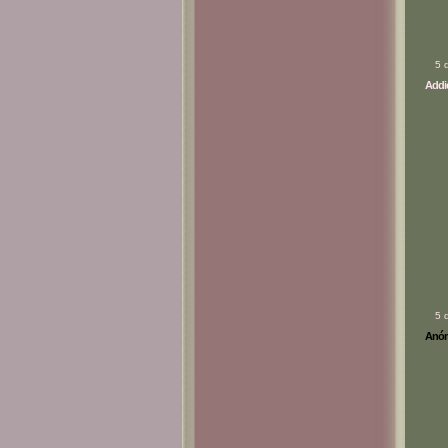
5 
Addic
5 
Anóni