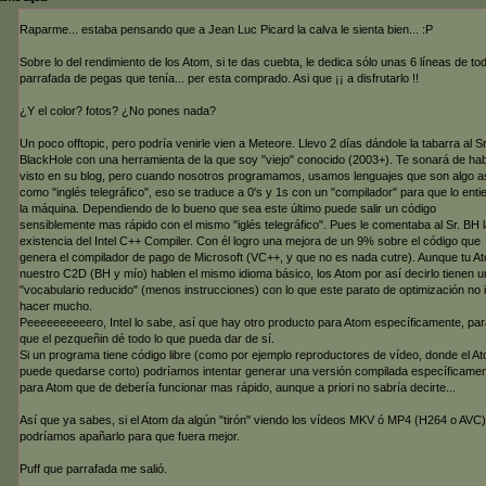
Raparme... estaba pensando que a Jean Luc Picard la calva le sienta bien... :P
Sobre lo del rendimiento de los Atom, si te das cuebta, le dedica sólo unas 6 líneas de tod
parrafada de pegas que tenía... per esta comprado. Asi que ¡¡ a disfrutarlo !!
¿Y el color? fotos? ¿No pones nada?
Un poco offtopic, pero podría venirle vien a Meteore. Llevo 2 días dándole la tabarra al Sr
BlackHole con una herramienta de la que soy "viejo" conocido (2003+). Te sonará de hab
visto en su blog, pero cuando nosotros programamos, usamos lenguajes que son algo a
como "inglés telegráfico", eso se traduce a 0's y 1s con un "compilador" para que lo enti
la máquina. Dependiendo de lo bueno que sea este último puede salir un código
sensiblemente mas rápido con el mismo "iglés telegráfico". Pues le comentaba al Sr. BH 
existencia del Intel C++ Compiler. Con él logro una mejora de un 9% sobre el código que
genera el compilador de pago de Microsoft (VC++, y que no es nada cutre). Aunque tu A
nuestro C2D (BH y mío) hablen el mismo idioma básico, los Atom por así decirlo tienen u
"vocabulario reducido" (menos instrucciones) con lo que este parato de optimización no 
hacer mucho.
Peeeeeeeeeero, Intel lo sabe, así que hay otro producto para Atom específicamente, par
que el pezqueñin dé todo lo que pueda dar de sí.
Si un programa tiene código libre (como por ejemplo reproductores de vídeo, donde el A
puede quedarse corto) podríamos intentar generar una versión compilada específicame
para Atom que de debería funcionar mas rápido, aunque a priori no sabría decirte...
Así que ya sabes, si el Atom da algún "tirón" viendo los vídeos MKV ó MP4 (H264 o AVC)
podríamos apañarlo para que fuera mejor.
Puff que parrafada me salió.