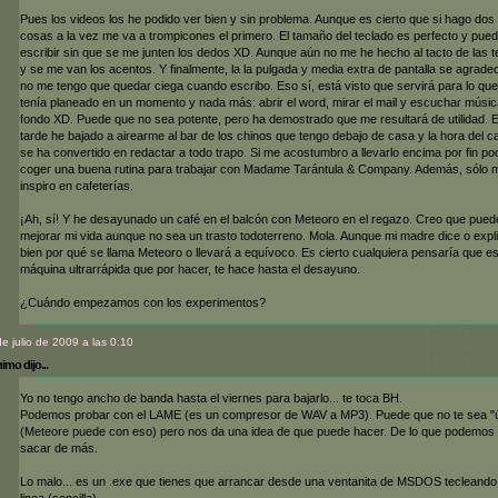
Pues los videos los he podido ver bien y sin problema. Aunque es cierto que si hago dos
cosas a la vez me va a trompicones el primero. El tamaño del teclado es perfecto y pue
escribir sin que se me junten los dedos XD. Aunque aún no me he hecho al tacto de las t
y se me van los acentos. Y finalmente, la la pulgada y media extra de pantalla se agrade
no me tengo que quedar ciega cuando escribo. Eso sí, está visto que servirá para lo que
tenía planeado en un momento y nada más: abrir el word, mirar el mail y escuchar músic
fondo XD. Puede que no sea potente, pero ha demostrado que me resultará de utilidad. 
tarde he bajado a airearme al bar de los chinos que tengo debajo de casa y la hora del c
se ha convertido en redactar a todo trapo. Si me acostumbro a llevarlo encima por fin po
coger una buena rutina para trabajar con Madame Tarántula & Company. Además, sólo 
inspiro en cafeterías.
¡Ah, sí! Y he desayunado un café en el balcón con Meteoro en el regazo. Creo que pued
mejorar mi vida aunque no sea un trasto todoterreno. Mola. Aunque mi madre dice o expl
bien por qué se llama Meteoro o llevará a equívoco. Es cierto cualquiera pensaría que e
máquina ultrarrápida que por hacer, te hace hasta el desayuno.
¿Cuándo empezamos con los experimentos?
de julio de 2009 a las 0:10
mo dijo...
Yo no tengo ancho de banda hasta el viernes para bajarlo... te toca BH.
Podemos probar con el LAME (es un compresor de WAV a MP3). Puede que no te sea "út
(Meteore puede con eso) pero nos da una idea de que puede hacer. De lo que podemos
sacar de más.
Lo malo... es un .exe que tienes que arrancar desde una ventanita de MSDOS tecleando
linea (sencilla).