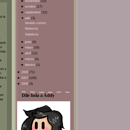
►
noviembre
(10)
►
octubre
(17)
►
septiembre
(12)
a la
▼
julio
(3)
Sentido común
Meteoros
Sabiduría
.
►
junio
(5)
erlo
sí
►
mayo
(16)
enda
►
abril
(12)
►
marzo
(6)
la
►
febrero
(1)
tom y
►
2008
(71)
n
iba a
►
2007
(100)
►
2006
(3)
a
Dile hola a Addy
tom
nte