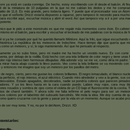
ore ya está en casita conmigo. De hecho, estoy escribiendo con él desde el balcón. Al fin
dé de la miniatura de 10 pulgadas en la que no me cabían los dedos y me he compra
atito de 11,6. Es más grande, pero todavía ligero. Y puede que el procesador sea un Atom
lo que el señorito Drizzt estaría dispuesto a raparse, pero tampoco lo necesito para much
para escribir aquí, escuchar música y abrir el word. Así que tampoco voy a ir a por una ma
potente.
nico que le pido a este monstruito es que me regale más momentos como éste. En cafeter
 mismo en el balcón, para escribir y escuchar el tecleado de mis palabras con la música de f
é si ya he contado por qué he querido llamarlo Météore. Aquí la friki, que sigue escuchando
histérica La república de los meteoros de Indochine. Hace tiempo dije que quería que mi
a como un meteoro, y sí, lo sigo manteniendo. Así que he pensado al respecto.
mamente ya no subo fotos, pero mi madre me ha hecho un vestido nuevo. Es con corte
uenta, por debajo de la rodilla. Está hecho con una tela brillante de color negro y tiene unas 
olor rojo intenso bien hermosas dibujadas. Allá adonde voy se me ve, como diría mi padre.
a mirar hacia abajo cuando lo llevo puesto. Veo como la tela brillante se va moviendo con
 y entonces me imagino que soy un meteoro por los pasillos del metro.
o de negro, cierto, pero me gustan los colores brillantes. El negro inmaculado, el blanco nucle
eta perfecto, el rojo intenso, el azul eléctrico. Cuando miro alrededor y veo a la gente, sus c
desvaídos. Estaán apagados, decolorados, nadie se pondría colores que parecen pintado
ladores. Y yo los llevo hasta en la cara cuando puedo. Labios muy rojos, cara muy bl
retes rosados y sombra de ojos como el violeta de un CD bajo el fluorescente de la cocina. 
tos de charol también. Y ahora sólo me falta teñirme el pelo negro para ser un meteo
nsos colores por el laberinto del subsuelo barcelnés. Me mola la idea. Me doy cuenta de q
como quiero cruzarme con la gente y pasar por la vida en un momento. Aunque se acabe pro
 de ser muy tonta. Y no, no por lo del Atom, Drizzt. XD
omentarios:
mo dijo...