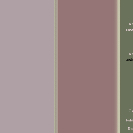
6 
Dkeo
6 
Anóni
7 
Publ
Ent