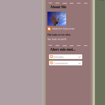
About Me
Addictive Epicurean
Ella baila en los hilos
Ver todo mi perfil
Alors suis-moi...
Entradas
Comentarios