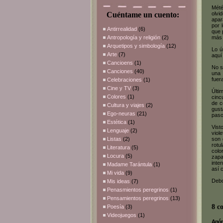
Mété
Cuéntame un cuento:
olvi
apar
por 
Antirrealidad
(6)
que 
Antropología y religión
(2)
más 
Arquetipos y simbología
(12)
Lo ú
Arte
(7)
aquí
Cancioens
(1)
No s
Canciones
(40)
una 
fuer
Celebraciones
(1)
Cine y TV
(3)
Últi
Colores
(1)
cinc
de c
Cultura y viajes
(2)
gust
Ego-neuras
(21)
paso
Estética
(1)
Vist
Lenguaje
(2)
viol
Listas
(2)
son 
rotu
Literatura
(5)
colo
Locura
(5)
zapa
inte
Madame Tarántula
(1)
así 
Mi vida
(9)
Debo
Mis ideas
(7)
Penasmientos peregrinos
(1)
Pensamientos peregrinos
(13)
8 c
Poesía
(3)
Videojuegos
(1)
Anóni