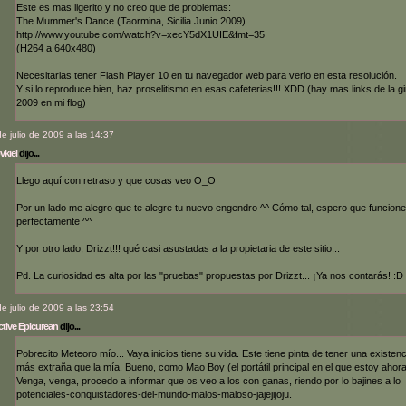
Este es mas ligerito y no creo que de problemas:
The Mummer's Dance (Taormina, Sicilia Junio 2009)
http://www.youtube.com/watch?v=xecY5dX1UIE&fmt=35
(H264 a 640x480)
Necesitarias tener Flash Player 10 en tu navegador web para verlo en esta resolución.
Y si lo reproduce bien, haz proselitismo en esas cafeterias!!! XDD (hay mas links de la gi
2009 en mi flog)
de julio de 2009 a las 14:37
vkiel
dijo...
Llego aquí con retraso y que cosas veo O_O
Por un lado me alegro que te alegre tu nuevo engendro ^^ Cómo tal, espero que funcione
perfectamente ^^
Y por otro lado, Drizzt!!! qué casi asustadas a la propietaria de este sitio...
Pd. La curiosidad es alta por las "pruebas" propuestas por Drizzt... ¡Ya nos contarás! :D
de julio de 2009 a las 23:54
tive Epicurean
dijo...
Pobrecito Meteoro mío... Vaya inicios tiene su vida. Este tiene pinta de tener una existenc
más extraña que la mía. Bueno, como Mao Boy (el portátil principal en el que estoy ahora
Venga, venga, procedo a informar que os veo a los con ganas, riendo por lo bajines a lo
potenciales-conquistadores-del-mundo-malos-maloso-jajejijoju.