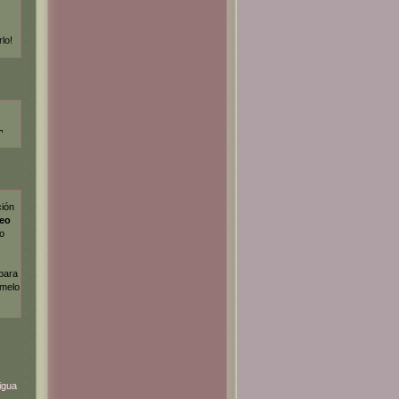
rlo!
¬
ción
deo
lo
 para
dmelo
igua