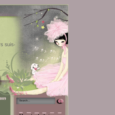
s suis-
2009