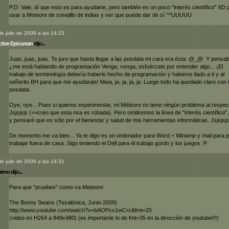
P.D: Vale, dí que esto es para ayudarte, pero también es un poco "interés científico" XD 
usar a Meteore de conejillo de indias y ver que puede dar de sí ^^UUUUU
de julio de 2009 a las 14:23
tive Epicurean
dijo...
Juas, juas, juas. Te juro que hasta llegar a las posdata mi cara era ésta: @_@. Y pensa
¿me está hablando de programación Venga, venga, esfuérzate por entender algo... ¡El
trabajo de terminología debería haberlo hecho de programación y haberos liado a ti y al
señorito BH para que me ayudarais! Mwa, ja, ja, ja, ja. Luego todo ha quedado claro con 
posdata.
Oye, oye... Pues si quieres experimentar, mi Météore no tiene ningún problema al respec
Jsjsjsjs (<=creo que esta risa es robada). Pero omitiremos la línea de "interés científico",
y pensaré que es sólo por el bienestar y salud de mis herramientas informáticas. Jsjsjsjs
De momento me va bien... Ya te digo es un ordenador para Word + Winamp y mail para 
trabajar fuera de casa. Sigo teniendo el Dell para el trabajo gordo y los juegos :P.
de julio de 2009 a las 14:31
mo dijo...
Para que "pruebes" como va Meteore:
The Bonny Swans (Tesalónica, Junio 2009)
http://www.youtube.com/watch?v=bAOPcx1wCrc&fmt=25
(video en H264 a 848x480) (es importante lo de fmt=35 en la dirección de youtube!!!)