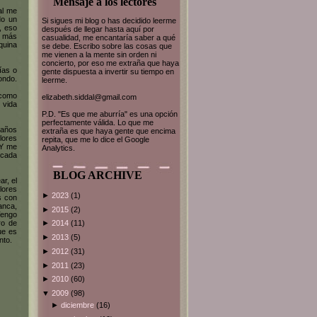
Mensaje a los lectores
al me
do un
Si sigues mi blog o has decidido leerme
, eso
después de llegar hasta aquí por
o más
casualidad, me encantaría saber a qué
quina
se debe. Escribo sobre las cosas que
me vienen a la mente sin orden ni
concierto, por eso me extraña que haya
ías o
gente dispuesta a invertir su tiempo en
ondo.
leerme.
 como
elizabeth.siddal@gmail.com
 vida
P.D. "Es que me aburría" es una opción
perfectamente válida. Lo que me
 años
extraña es que haya gente que encima
flores
repita, que me lo dice el Google
 Y me
Analytics.
 cada
BLOG ARCHIVE
ar, el
olores
►
2023
(1)
s con
anca,
►
2015
(2)
Tengo
ro de
►
2014
(11)
ue es
►
2013
(5)
nto.
►
2012
(31)
►
2011
(23)
►
2010
(60)
▼
2009
(98)
►
diciembre
(16)