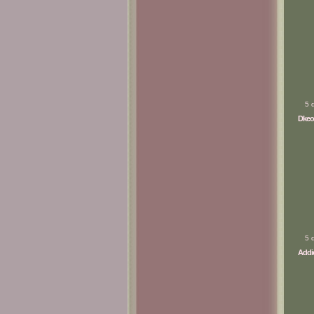
5 
Dkeo
5 
Addic