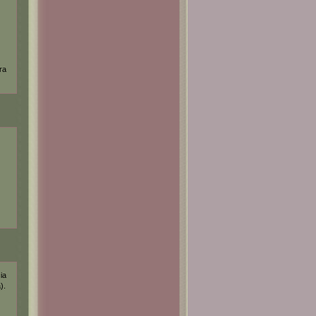
ra
ia
).