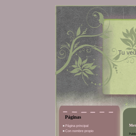
Tu veu
Páginas
Met
Página principal
Con nombre propio
Publi