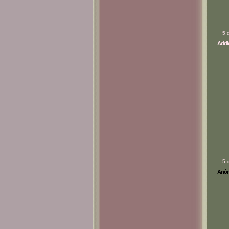
5 
Addic
5 
Anóni