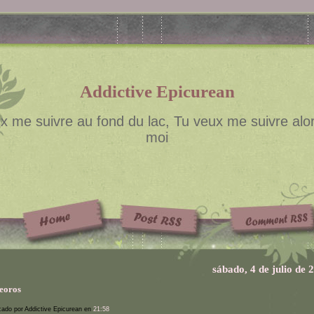
Addictive Epicurean
x me suivre au fond du lac, Tu veux me suivre alor
moi
sábado, 4 de julio de 
eoros
cado por Addictive Epicurean en
21:58