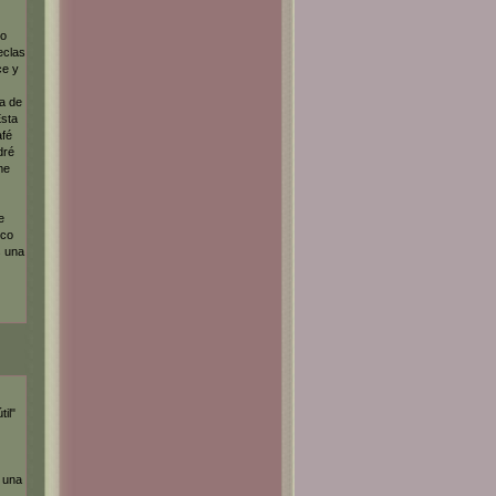
do
eclas
ce y
a de
Esta
afé
dré
me
e
ico
s una
il"
 una