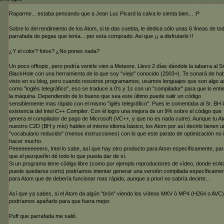
Raparme... estaba pensando que a Jean Luc Picard la calva le sienta bien... :P
Sobre lo del rendimiento de los Atom, si te das cuebta, le dedica sólo unas 6 líneas de tod
parrafada de pegas que tenía... per esta comprado. Asi que ¡¡ a disfrutarlo !!
¿Y el color? fotos? ¿No pones nada?
Un poco offtopic, pero podría venirle vien a Meteore. Llevo 2 días dándole la tabarra al Sr
BlackHole con una herramienta de la que soy "viejo" conocido (2003+). Te sonará de hab
visto en su blog, pero cuando nosotros programamos, usamos lenguajes que son algo a
como "inglés telegráfico", eso se traduce a 0's y 1s con un "compilador" para que lo enti
la máquina. Dependiendo de lo bueno que sea este último puede salir un código
sensiblemente mas rápido con el mismo "iglés telegráfico". Pues le comentaba al Sr. BH 
existencia del Intel C++ Compiler. Con él logro una mejora de un 9% sobre el código que
genera el compilador de pago de Microsoft (VC++, y que no es nada cutre). Aunque tu A
nuestro C2D (BH y mío) hablen el mismo idioma básico, los Atom por así decirlo tienen u
"vocabulario reducido" (menos instrucciones) con lo que este parato de optimización no 
hacer mucho.
Peeeeeeeeeero, Intel lo sabe, así que hay otro producto para Atom específicamente, par
que el pezqueñin dé todo lo que pueda dar de sí.
Si un programa tiene código libre (como por ejemplo reproductores de vídeo, donde el A
puede quedarse corto) podríamos intentar generar una versión compilada específicame
para Atom que de debería funcionar mas rápido, aunque a priori no sabría decirte...
Así que ya sabes, si el Atom da algún "tirón" viendo los vídeos MKV ó MP4 (H264 o AVC)
podríamos apañarlo para que fuera mejor.
Puff que parrafada me salió.