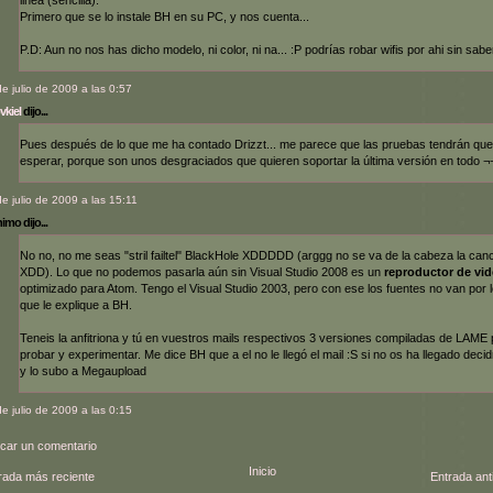
Primero que se lo instale BH en su PC, y nos cuenta...
P.D: Aun no nos has dicho modelo, ni color, ni na... :P podrías robar wifis por ahi sin sabe
de julio de 2009 a las 0:57
vkiel
dijo...
Pues después de lo que me ha contado Drizzt... me parece que las pruebas tendrán que
esperar, porque son unos desgraciados que quieren soportar la última versión en todo ¬
de julio de 2009 a las 15:11
mo dijo...
No no, no me seas "stril failtel" BlackHole XDDDDD (arggg no se va de la cabeza la can
XDD). Lo que no podemos pasarla aún sin Visual Studio 2008 es un
reproductor de vi
optimizado para Atom. Tengo el Visual Studio 2003, pero con ese los fuentes no van por 
que le explique a BH.
Teneis la anfitriona y tú en vuestros mails respectivos 3 versiones compiladas de LAME
probar y experimentar. Me dice BH que a el no le llegó el mail :S si no os ha llegado deci
y lo subo a Megaupload
de julio de 2009 a las 0:15
icar un comentario
Inicio
rada más reciente
Entrada ant