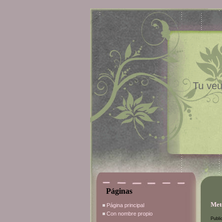
Tu veu
Páginas
Met
Página principal
Con nombre propio
Publi