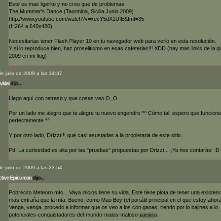
Este es mas ligerito y no creo que de problemas:
The Mummer's Dance (Taormina, Sicilia Junio 2009)
http://www.youtube.com/watch?v=xecY5dX1UIE&fmt=35
(H264 a 640x480)
Necesitarias tener Flash Player 10 en tu navegador web para verlo en esta resolución.
Y si lo reproduce bien, haz proselitismo en esas cafeterias!!! XDD (hay mas links de la gi
2009 en mi flog)
de julio de 2009 a las 14:37
vkiel
dijo...
Llego aquí con retraso y que cosas veo O_O
Por un lado me alegro que te alegre tu nuevo engendro ^^ Cómo tal, espero que funcione
perfectamente ^^
Y por otro lado, Drizzt!!! qué casi asustadas a la propietaria de este sitio...
Pd. La curiosidad es alta por las "pruebas" propuestas por Drizzt... ¡Ya nos contarás! :D
de julio de 2009 a las 23:54
tive Epicurean
dijo...
Pobrecito Meteoro mío... Vaya inicios tiene su vida. Este tiene pinta de tener una existenc
más extraña que la mía. Bueno, como Mao Boy (el portátil principal en el que estoy ahora
Venga, venga, procedo a informar que os veo a los con ganas, riendo por lo bajines a lo
potenciales-conquistadores-del-mundo-malos-maloso-jajejijoju.