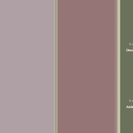
5 
Dkeo
5 
Addic