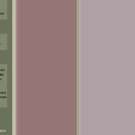
rlo!
¬
ción
deo
lo
 para
dmelo
igua