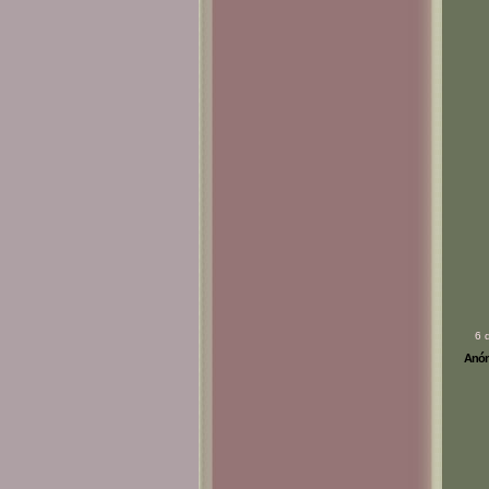
6 
Anóni