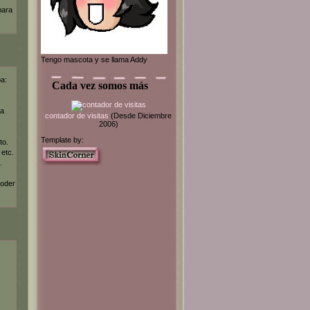
para
Tengo mascota y se llama Addy
ba:
Cada vez somos más
la
contador de visitas
(Desde Diciembre
2006)
Template by:
to.
 etc.
.
poder