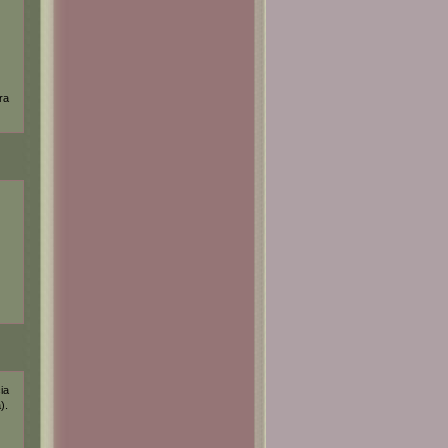
ra
ia
).