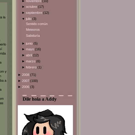
►
noviembre
(10)
►
octubre
(17)
►
septiembre
(12)
a la
▼
julio
(3)
Sentido común
Meteoros
Sabiduría
.
►
junio
(5)
erlo
sí
►
mayo
(16)
enda
►
abril
(12)
►
marzo
(6)
la
►
febrero
(1)
tom y
►
2008
(71)
n
iba a
►
2007
(100)
►
2006
(3)
a
Dile hola a Addy
tom
nte