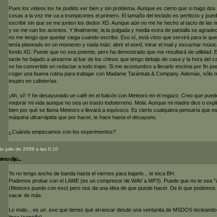
Pues los videos los he podido ver bien y sin problema. Aunque es cierto que si hago dos
cosas a la vez me va a trompicones el primero. El tamaño del teclado es perfecto y pue
escribir sin que se me junten los dedos XD. Aunque aún no me he hecho al tacto de las t
y se me van los acentos. Y finalmente, la la pulgada y media extra de pantalla se agrade
no me tengo que quedar ciega cuando escribo. Eso sí, está visto que servirá para lo que
tenía planeado en un momento y nada más: abrir el word, mirar el mail y escuchar músic
fondo XD. Puede que no sea potente, pero ha demostrado que me resultará de utilidad. 
tarde he bajado a airearme al bar de los chinos que tengo debajo de casa y la hora del c
se ha convertido en redactar a todo trapo. Si me acostumbro a llevarlo encima por fin po
coger una buena rutina para trabajar con Madame Tarántula & Company. Además, sólo 
inspiro en cafeterías.
¡Ah, sí! Y he desayunado un café en el balcón con Meteoro en el regazo. Creo que pued
mejorar mi vida aunque no sea un trasto todoterreno. Mola. Aunque mi madre dice o expl
bien por qué se llama Meteoro o llevará a equívoco. Es cierto cualquiera pensaría que e
máquina ultrarrápida que por hacer, te hace hasta el desayuno.
¿Cuándo empezamos con los experimentos?
de julio de 2009 a las 0:10
mo dijo...
Yo no tengo ancho de banda hasta el viernes para bajarlo... te toca BH.
Podemos probar con el LAME (es un compresor de WAV a MP3). Puede que no te sea "út
(Meteore puede con eso) pero nos da una idea de que puede hacer. De lo que podemos
sacar de más.
Lo malo... es un .exe que tienes que arrancar desde una ventanita de MSDOS tecleando
linea (sencilla).