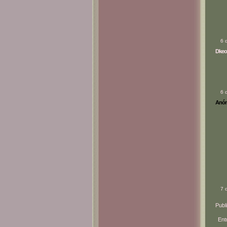
6 
Dkeo
6 
Anóni
7 
Publ
Ent