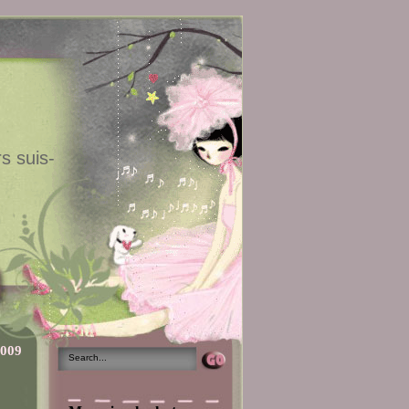
s suis-
2009