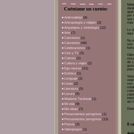
Mété
Cuéntame un cuento:
olvi
apar
por 
Antirrealidad
(6)
que 
Antropología y religión
(2)
más 
Arquetipos y simbología
(12)
Lo ú
Arte
(7)
aquí
Cancioens
(1)
No s
Canciones
(40)
una 
fuer
Celebraciones
(1)
Cine y TV
(3)
Últi
Colores
(1)
cinc
de c
Cultura y viajes
(2)
gust
Ego-neuras
(21)
paso
Estética
(1)
Vist
Lenguaje
(2)
viol
Listas
(2)
son 
rotu
Literatura
(5)
colo
Locura
(5)
zapa
inte
Madame Tarántula
(1)
así 
Mi vida
(9)
Debo
Mis ideas
(7)
Penasmientos peregrinos
(1)
Pensamientos peregrinos
(13)
8 c
Poesía
(3)
Videojuegos
(1)
Anóni