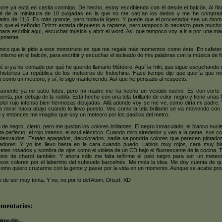
ore ya está en casita conmigo. De hecho, estoy escribiendo con él desde el balcón. Al fin
dé de la miniatura de 10 pulgadas en la que no me cabían los dedos y me he compra
atito de 11,6. Es más grande, pero todavía ligero. Y puede que el procesador sea un Atom
lo que el señorito Drizzt estaría dispuesto a raparse, pero tampoco lo necesito para much
para escribir aquí, escuchar música y abrir el word. Así que tampoco voy a ir a por una ma
potente.
nico que le pido a este monstruito es que me regale más momentos como éste. En cafeter
 mismo en el balcón, para escribir y escuchar el tecleado de mis palabras con la música de f
é si ya he contado por qué he querido llamarlo Météore. Aquí la friki, que sigue escuchando
histérica La república de los meteoros de Indochine. Hace tiempo dije que quería que mi
a como un meteoro, y sí, lo sigo manteniendo. Así que he pensado al respecto.
mamente ya no subo fotos, pero mi madre me ha hecho un vestido nuevo. Es con corte
uenta, por debajo de la rodilla. Está hecho con una tela brillante de color negro y tiene unas 
olor rojo intenso bien hermosas dibujadas. Allá adonde voy se me ve, como diría mi padre.
a mirar hacia abajo cuando lo llevo puesto. Veo como la tela brillante se va moviendo con
 y entonces me imagino que soy un meteoro por los pasillos del metro.
o de negro, cierto, pero me gustan los colores brillantes. El negro inmaculado, el blanco nucle
eta perfecto, el rojo intenso, el azul eléctrico. Cuando miro alrededor y veo a la gente, sus c
desvaídos. Estaán apagados, decolorados, nadie se pondría colores que parecen pintado
ladores. Y yo los llevo hasta en la cara cuando puedo. Labios muy rojos, cara muy bl
retes rosados y sombra de ojos como el violeta de un CD bajo el fluorescente de la cocina. 
tos de charol también. Y ahora sólo me falta teñirme el pelo negro para ser un meteo
nsos colores por el laberinto del subsuelo barcelnés. Me mola la idea. Me doy cuenta de q
como quiero cruzarme con la gente y pasar por la vida en un momento. Aunque se acabe pro
 de ser muy tonta. Y no, no por lo del Atom, Drizzt. XD
omentarios:
mo dijo...