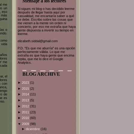
Mensaje a los lectores
al me
do un
Si sigues mi blog o has decidido leerme
, eso
después de llegar hasta aquí por
o más
casualidad, me encantaría saber a qué
quina
se debe. Escribo sobre las cosas que
me vienen a la mente sin orden ni
concierto, por eso me extraña que haya
ías o
gente dispuesta a invertir su tiempo en
ondo.
leerme.
 como
elizabeth.siddal@gmail.com
 vida
P.D. "Es que me aburría" es una opción
perfectamente válida. Lo que me
 años
extraña es que haya gente que encima
flores
repita, que me lo dice el Google
 Y me
Analytics.
 cada
BLOG ARCHIVE
ar, el
olores
►
2023
(1)
s con
anca,
►
2015
(2)
Tengo
ro de
►
2014
(11)
ue es
►
2013
(5)
nto.
►
2012
(31)
►
2011
(23)
►
2010
(60)
▼
2009
(98)
►
diciembre
(16)