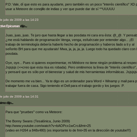
P.D: Vale, dí que esto es para ayudarte, pero también es un poco "interés científico" XD 
usar a Meteore de conejillo de indias y ver que puede dar de sí ^^UUUUU
de julio de 2009 a las 14:23
tive Epicurean
dijo...
Juas, juas, juas. Te juro que hasta llegar a las posdata mi cara era ésta: @_@. Y pensa
¿me está hablando de programación Venga, venga, esfuérzate por entender algo... ¡El
trabajo de terminología debería haberlo hecho de programación y haberos liado a ti y al
señorito BH para que me ayudarais! Mwa, ja, ja, ja, ja. Luego todo ha quedado claro con 
posdata.
Oye, oye... Pues si quieres experimentar, mi Météore no tiene ningún problema al respec
Jsjsjsjs (<=creo que esta risa es robada). Pero omitiremos la línea de "interés científico",
y pensaré que es sólo por el bienestar y salud de mis herramientas informáticas. Jsjsjsjs
De momento me va bien... Ya te digo es un ordenador para Word + Winamp y mail para 
trabajar fuera de casa. Sigo teniendo el Dell para el trabajo gordo y los juegos :P.
de julio de 2009 a las 14:31
mo dijo...
Para que "pruebes" como va Meteore:
The Bonny Swans (Tesalónica, Junio 2009)
http://www.youtube.com/watch?v=bAOPcx1wCrc&fmt=25
(video en H264 a 848x480) (es importante lo de fmt=35 en la dirección de youtube!!!)