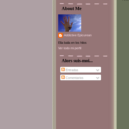
About Me
Addictive Epicurean
Ella baila en los hilos
Ver todo mi perfil
Alors suis-moi...
Entradas
Comentarios