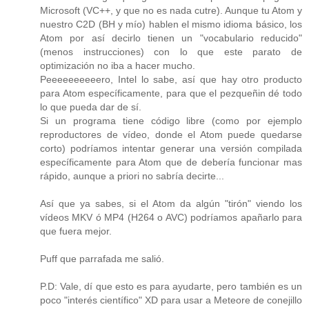
Microsoft (VC++, y que no es nada cutre). Aunque tu Atom y
nuestro C2D (BH y mío) hablen el mismo idioma básico, los
Atom por así decirlo tienen un "vocabulario reducido"
(menos instrucciones) con lo que este parato de
optimización no iba a hacer mucho.
Peeeeeeeeeero, Intel lo sabe, así que hay otro producto
para Atom específicamente, para que el pezqueñin dé todo
lo que pueda dar de sí.
Si un programa tiene código libre (como por ejemplo
reproductores de vídeo, donde el Atom puede quedarse
corto) podríamos intentar generar una versión compilada
específicamente para Atom que de debería funcionar mas
rápido, aunque a priori no sabría decirte...
Así que ya sabes, si el Atom da algún "tirón" viendo los
vídeos MKV ó MP4 (H264 o AVC) podríamos apañarlo para
que fuera mejor.
Puff que parrafada me salió.
P.D: Vale, dí que esto es para ayudarte, pero también es un
poco "interés científico" XD para usar a Meteore de conejillo