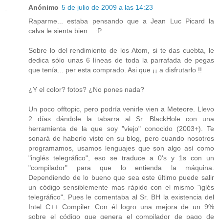
Anónimo
5 de julio de 2009 a las 14:23
Raparme... estaba pensando que a Jean Luc Picard la
calva le sienta bien... :P
Sobre lo del rendimiento de los Atom, si te das cuebta, le
dedica sólo unas 6 líneas de toda la parrafada de pegas
que tenía... per esta comprado. Asi que ¡¡ a disfrutarlo !!
¿Y el color? fotos? ¿No pones nada?
Un poco offtopic, pero podría venirle vien a Meteore. Llevo
2 días dándole la tabarra al Sr. BlackHole con una
herramienta de la que soy "viejo" conocido (2003+). Te
sonará de haberlo visto en su blog, pero cuando nosotros
programamos, usamos lenguajes que son algo así como
"inglés telegráfico", eso se traduce a 0's y 1s con un
"compilador" para que lo entienda la máquina.
Dependiendo de lo bueno que sea este último puede salir
un código sensiblemente mas rápido con el mismo "iglés
telegráfico". Pues le comentaba al Sr. BH la existencia del
Intel C++ Compiler. Con él logro una mejora de un 9%
sobre el código que genera el compilador de pago de