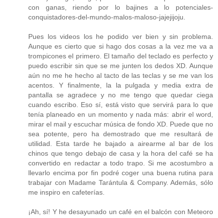
con ganas, riendo por lo bajines a lo potenciales-
conquistadores-del-mundo-malos-maloso-jajejijoju.
Pues los videos los he podido ver bien y sin problema.
Aunque es cierto que si hago dos cosas a la vez me va a
trompicones el primero. El tamaño del teclado es perfecto y
puedo escribir sin que se me junten los dedos XD. Aunque
aún no me he hecho al tacto de las teclas y se me van los
acentos. Y finalmente, la la pulgada y media extra de
pantalla se agradece y no me tengo que quedar ciega
cuando escribo. Eso sí, está visto que servirá para lo que
tenía planeado en un momento y nada más: abrir el word,
mirar el mail y escuchar música de fondo XD. Puede que no
sea potente, pero ha demostrado que me resultará de
utilidad. Esta tarde he bajado a airearme al bar de los
chinos que tengo debajo de casa y la hora del café se ha
convertido en redactar a todo trapo. Si me acostumbro a
llevarlo encima por fin podré coger una buena rutina para
trabajar con Madame Tarántula & Company. Además, sólo
me inspiro en cafeterías.
¡Ah, sí! Y he desayunado un café en el balcón con Meteoro