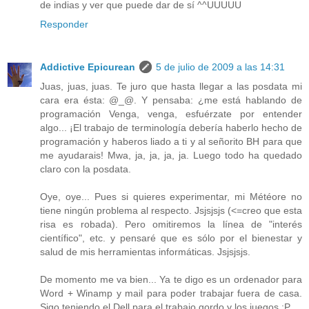
de indias y ver que puede dar de sí ^^UUUUU
Responder
Addictive Epicurean
5 de julio de 2009 a las 14:31
Juas, juas, juas. Te juro que hasta llegar a las posdata mi
cara era ésta: @_@. Y pensaba: ¿me está hablando de
programación Venga, venga, esfuérzate por entender
algo... ¡El trabajo de terminología debería haberlo hecho de
programación y haberos liado a ti y al señorito BH para que
me ayudarais! Mwa, ja, ja, ja, ja. Luego todo ha quedado
claro con la posdata.
Oye, oye... Pues si quieres experimentar, mi Météore no
tiene ningún problema al respecto. Jsjsjsjs (<=creo que esta
risa es robada). Pero omitiremos la línea de "interés
científico", etc. y pensaré que es sólo por el bienestar y
salud de mis herramientas informáticas. Jsjsjsjs.
De momento me va bien... Ya te digo es un ordenador para
Word + Winamp y mail para poder trabajar fuera de casa.
Sigo teniendo el Dell para el trabajo gordo y los juegos :P.