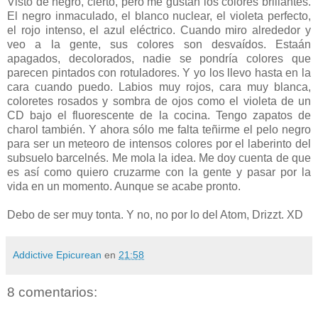
Visto de negro, cierto, pero me gustan los colores brillantes.
El negro inmaculado, el blanco nuclear, el violeta perfecto,
el rojo intenso, el azul eléctrico. Cuando miro alrededor y
veo a la gente, sus colores son desvaídos. Estaán
apagados, decolorados, nadie se pondría colores que
parecen pintados con rotuladores. Y yo los llevo hasta en la
cara cuando puedo. Labios muy rojos, cara muy blanca,
coloretes rosados y sombra de ojos como el violeta de un
CD bajo el fluorescente de la cocina. Tengo zapatos de
charol también. Y ahora sólo me falta teñirme el pelo negro
para ser un meteoro de intensos colores por el laberinto del
subsuelo barcelnés. Me mola la idea. Me doy cuenta de que
es así como quiero cruzarme con la gente y pasar por la
vida en un momento. Aunque se acabe pronto.
Debo de ser muy tonta. Y no, no por lo del Atom, Drizzt. XD
Addictive Epicurean
en
21:58
8 comentarios: